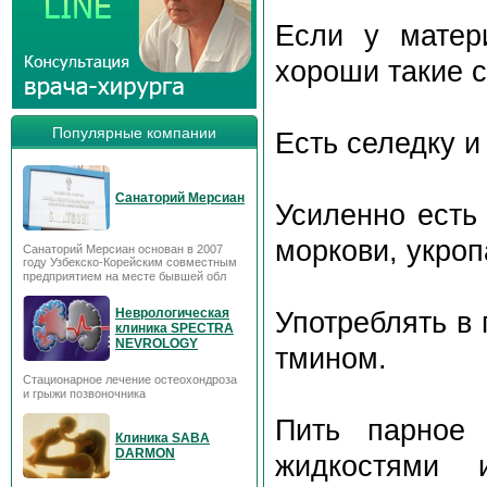
Если у матер
хороши такие с
Популярные компании
Есть селедку и
Санаторий Мерсиан
Усиленно есть
моркови, укроп
Санаторий Мерсиан основан в 2007
году Узбекско-Корейским совместным
предприятием на месте бывшей обл
Неврологическая
Употреблять в 
клиника SPECTRA
NEVROLOGY
тмином.
Стационарное лечение остеохондроза
и грыжи позвоночника
Пить парное 
Клиника SABA
DARMON
жидкостями 