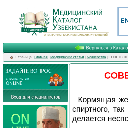
Вернуться в Катало
Cтраница :
Главная
|
Медицинские статьи
|
Акушерство
| СОВЕТЫ 
СОВ
Кормящая же
спиртного, так
делается неспо