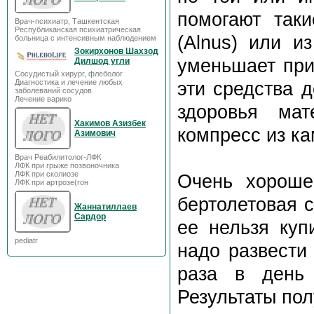
помогают таки
Врач-психиатр, Ташкентская
Республиканская психиатрическая
(Alnus) или и
больница с интенсивным наблюдением
Зокирхонов Шахзод
уменьшает при
Дилшод угли
Сосудистый хирург, флеболог
Диагностика и лечение любых
эти средства 
заболеваний сосудов
Лечение варико
здоровья ма
Хакимов Азизбек
компресс из к
Азимович
Врач Реабилитолог-ЛФК
ЛФК при грыже позвоночника
ЛФК при сколиозе
Очень хороше
ЛФК при артрозе(гон
бертолетовая с
Жаннатиллаев
Сардор
ее нельзя куп
pediatr
надо развести 
раза в день
Результаты пол