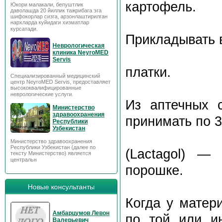
картофель.
Юкори малакали, бепуштлик
даволашда 20 йиллик тажрибага эга
шифокорлар сизга, арзонлаштирилган
нархларда куйидаги хизматлар
курсатади.
Прикладывать 
Неврологическая
клиника NeyroMED
Servis
платки.
Специализированный медицинский
центр NeyroMED Servis, предоставляет
высококвалифицированные
неврологические услуги.
Из аптечных 
Министерство
здравоохранения
принимать по 
Республики
Узбекистан
Министерство здравоохранения
Республики Узбекистан (далее по
(Lactagol) —
тексту Министерство) является
центральн
порошке.
Новые консультанты
Когда у матер
Амбарцумов Левон
по той или и
Валерьевич