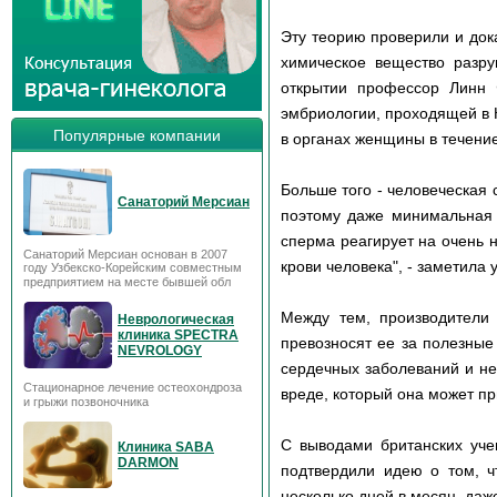
Эту теорию проверили и док
химическое вещество разру
открытии профессор Линн 
эмбриологии, проходящей в 
Популярные компании
в органах женщины в течение
Больше того - человеческая 
Санаторий Мерсиан
поэтому даже минимальная п
сперма реагирует на очень 
Санаторий Мерсиан основан в 2007
крови человека", - заметила 
году Узбекско-Корейским совместным
предприятием на месте бывшей обл
Между тем, производители 
Неврологическая
клиника SPECTRA
превозносят ее за полезные
NEVROLOGY
сердечных заболеваний и не
Стационарное лечение остеохондроза
вреде, который она может пр
и грыжи позвоночника
С выводами британских уче
Клиника SABA
DARMON
подтвердили идею о том, ч
несколько дней в месяц, даж