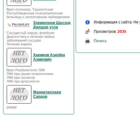
Врач-психиатр, Ташкентская
Республиканская психиатрическая
больница с интенсивным наблюдением
Информация с сайта: Не 
Зокирхонов Шахзод
Дилшод угли
Просмотров:
2035
Сосудистый хирург, флеболог
Диагностика и лечение любых
заболеваний сосудов
Печать
Лечение варико
Хакимов Азизбек
Азимович
Врач Реабилитолог-ЛФК
ЛФК при грыже позвоночника
ЛФК при сколиозе
ЛФК при артрозе(гон
Жаннатиллаев
Сардор
pediatr