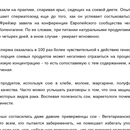
азали на практике, спаривая крыс, сидящих на соевой диете. Опы
шает сперматозоид еще до того, как он успевает состыковатьс
Фрейзер завила на конференции Европейского сообщества чел
Копенгагене. По ее словам, при питании натуральными продуктами
 четырех дней, в ином случае - умирает мгновенно.
сперма оказалась в 100 раз более чувствительной к действию ген
орция соевых продуктов может негативно отразиться на процес
низкую концентрацию - то есть сопоставимую с тем содержанием, 
ученая.
продуктов, используя сою в хлебе, молоке, маргарине, полуфа
 качества. Часто можно услышать разговоры о том, что она защищ
которых видов рака. Воспевая полезность сои, маркетологи почем
инести.
ных согласились даже давние приверженцы сои - Вегетарианск
то всем, кто пытается забеременеть, не помешает избегать уп
е если есть хоть небольшая возможность, что это поможет оплодот