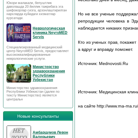
Юкори малакали, бепуштлик
даволашда 20 йиллик тажрибага эга
шифокорлар сизга, арзонлаштирилган
Но не все ученые поддержал
нархларда куйидаги хизматлар
курсатади.
репродукции человека в Эди
наблюдается никаких призна
Неврологическая
клиника NeyroMED
Servis
Кто из ученых прав, покажет
Специализированный медицинский
а вдруг и вправду поможет.
центр NeyroMED Servis, предоставляет
высококвалифицированные
неврологические услуги.
Источник: Mednovosti.Ru
Министерство
здравоохранения
Республики
Узбекистан
Министерство здравоохранения
Источник: Медицинская клин
Республики Узбекистан (далее по
тексту Министерство) является
центральн
на сайте http://www.ma-ma.ru/
Новые консультанты
Амбарцумов Левон
Валерьевич