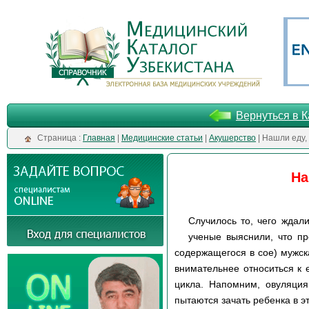
Вернуться в К
Cтраница :
Главная
|
Медицинские статьи
|
Акушерство
| Нашли еду
На
Случилось то, чего ждал
ученые выяснили, что пр
содержащегося в сое) мужск
внимательнее относиться к 
цикла. Напомним, овуляция
пытаются зачать ребенка в э