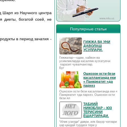
д Шарп из Научного центра
я диеты, богатой соей, не
Популярные статьи
родукты в период зачатия -
ГИЖЖА ВА УНИ
ДАВОЛАШ
УСУЛЛАРИ.
Гижжалар—одам, хайвон ва
усимликларда касаллик кузгатувчи
паразит чувалчанглар.
Буг
Ошкозон ости бези
касалланганда еки
« Панкреатит »да
пархез
Ошкозон ости бези касалланганда еки «
Панкреатит »да пархез. Ошкозон ости
бези ял
ТАБИИЙ
НИКОБЛАР – ЮЗ
ТЕРИСИНИ
ЁШАРТИРАДИ.
“Илик узилди” даври, илк баҳор чоғлари
ҳар қандай турдаги тери у