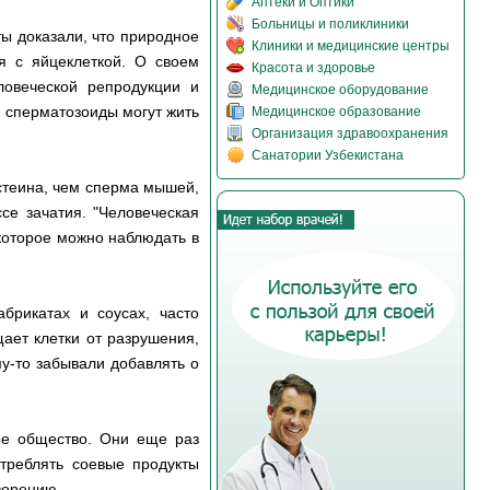
Аптеки и Оптики
Больницы и поликлиники
ты доказали, что природное
Клиники и медицинские центры
я с яйцеклеткой. О своем
Красота и здоровье
овеческой репродукции и
Медицинское оборудование
 сперматозоиды могут жить
Медицинское образование
Организация здравоохранения
Санатории Узбекистана
истеина, чем сперма мышей,
се зачатия. "Человеческая
которое можно наблюдать в
брикатах и соусах, часто
ает клетки от разрушения,
у-то забывали добавлять о
ое общество. Они еще раз
отреблять соевые продукты
ворению.