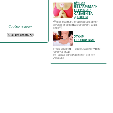
КЎКРАК
БЕЗЛАРИДАГИ
ОГРИКЛАР
САБАБИ ВА
ДАВОСИ
Кўкрак безидаги оғриқлар аксарият
аёлларни безовта қилганлиги аниқ.
Сообщить другу
Биро
УТКИР
БРОНХИТЛАР
Уткир бронхит--- бронхларнинг уткир
яллигланиши.
Бу нафас органларининг энг куп
учрайдиг