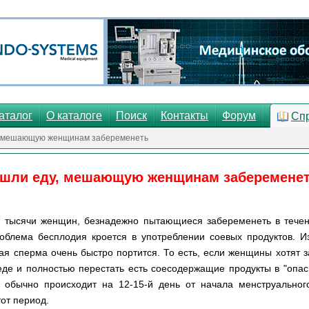
аталог
О каталоге
Поиск
Контакты
Форум
Сп
, мешающую женщинам забеременеть
шли еду, мешающую женщинам заберемене
и тысячи женщин, безнадежно пытающиеся забеременеть в течен
облема бесплодия кроется в употреблении соевых продуктов. Из
ая сперма очень быстро портится. То есть, если женщины хотят з
еде и полностью перестать есть соесодержащие продукты в "опас
 обычно происходит на 12-15-й день от начала менструально
тот период.