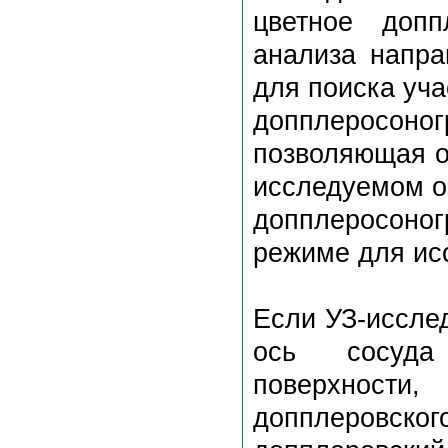
цветное допп
анализа напра
для поиска уча
допплеросоног
позволяющая о
исследуемом о
допплеросоно
режиме для ис
Если УЗ-иссле
ось сосуда
поверхност
допплеровск