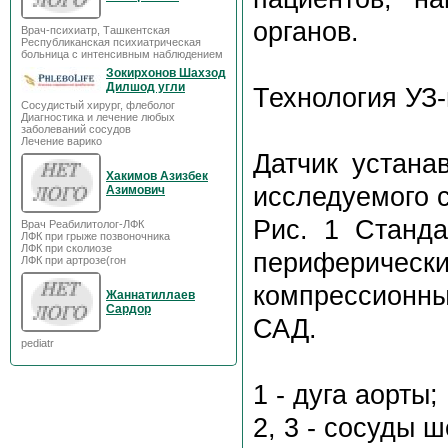
органов.
Врач-психиатр, Ташкентская
Республиканская психиатрическая
больница с интенсивным наблюдением
Зокирхонов Шахзод
Дилшод угли
Технология УЗ
Сосудистый хирург, флеболог
Диагностика и лечение любых
заболеваний сосудов
Лечение варико
Датчик устана
Хакимов Азизбек
исследуемого с
Азимович
Рис. 1 Станд
Врач Реабилитолог-ЛФК
ЛФК при грыже позвоночника
ЛФК при сколиозе
перифериче
ЛФК при артрозе(гон
компрессионн
Жаннатиллаев
Сардор
САД.
pediatr
1 - дуга аорты;
2, 3 - сосуды ш