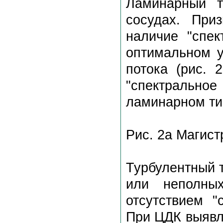
Ламинарный т
сосудах. При
наличие "спек
оптимальном у
потока (рис. 
"спектрально
ламинарном ти
Рис. 2а Магист
Турбулентный т
или неполных
отсутствием "
При ЦДК выявл