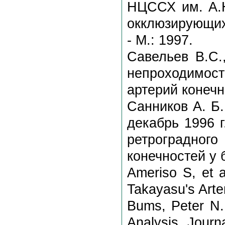
НЦССХ им. А.Н
окклюзирующих
- М.: 1997.
Савельев B.C.
непроходимос
артерий конечн
Санников А. Б.
декабрь 1996 
ретроградног
конечностей у 
Ameriso S, et a
Takayasu's Arter
Bums, Peter N. 
Analysis. Journ