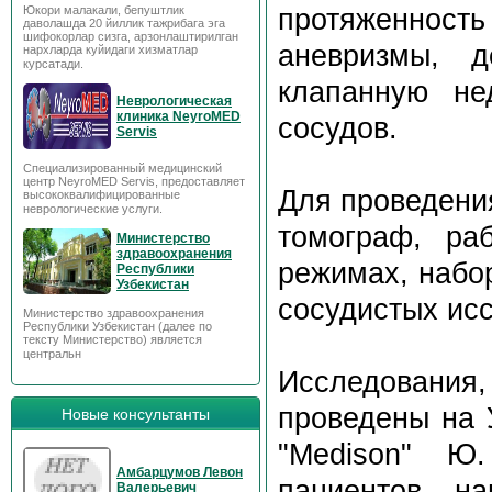
протяженност
Юкори малакали, бепуштлик
даволашда 20 йиллик тажрибага эга
шифокорлар сизга, арзонлаштирилган
аневризмы, д
нархларда куйидаги хизматлар
курсатади.
клапанную не
Неврологическая
клиника NeyroMED
сосудов.
Servis
Специализированный медицинский
центр NeyroMED Servis, предоставляет
Для проведени
высококвалифицированные
неврологические услуги.
томограф, ра
Министерство
здравоохранения
режимах, набор
Республики
Узбекистан
сосудистых ис
Министерство здравоохранения
Республики Узбекистан (далее по
тексту Министерство) является
центральн
Исследовани
проведены на 
Новые консультанты
"Medison" Ю
Амбарцумов Левон
пациентов, н
Валерьевич