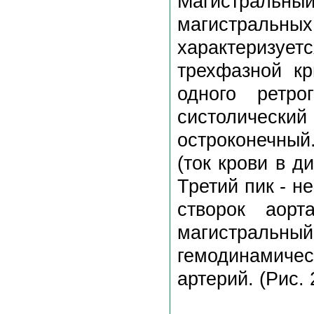
Магистральный
магистрал
характеризу
трехфазной кр
одного ретро
систолическ
остроконечный
(ток крови в д
Третий пик - н
створок аорт
магистральный
гемодинамиче
артерий. (Рис. 2