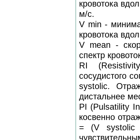
кровотока вдол
м/с.
V min - миним
кровотока вдол
V mean - скор
спектр кровото
RI (Resistiv
сосудистого соп
systolic. Отр
дистальнее ме
PI (Pulsatility
косвенно отраж
= (V systolic
чувствительным