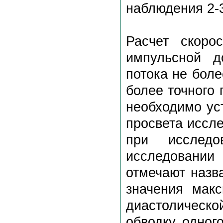
наблюдения 2-3
Расчет скоро
импульсной д
потока не более
более точного
необходимо ус
просвета иссл
при исследо
исследовании
отмечают назв
значения мак
диастолическ
обводку одног