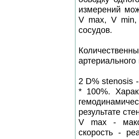
измерений мож
V max, V min,
сосудов.
Количественн
артериального 
2 D% stenosis -
* 100%. Хара
гемодинамич
результате сте
V max - макс
скорость - ре