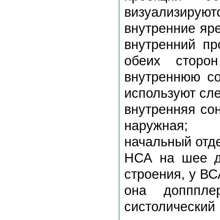
визуализируют
внутренние яр
внутренний пр
обеих сторо
внутреннюю со
используют сл
внутренняя со
наружная;
начальный отд
НСА на шее да
строения, у ВС
oна допппле
систоличес