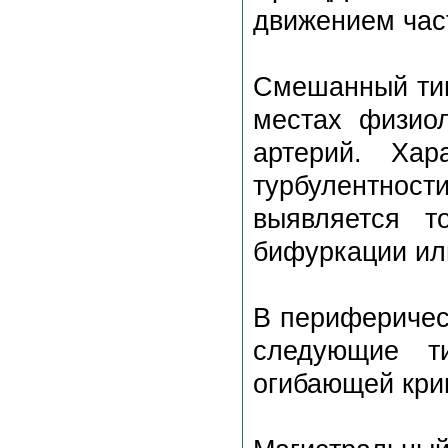
движением час
Смешанный тип
местах физиол
артерий. Хар
турбулентно
выявляется т
бифуркации ил
В периферичес
следующие т
огибающей кри