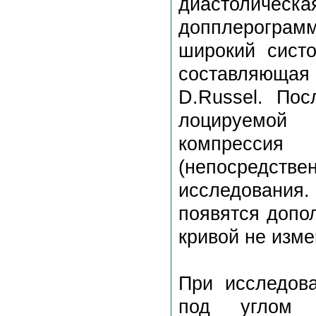
диастоличе
допплерограм
широкий систо
составляющая 
D.Russel. Пос
лоцируемой 
компрессия
(непосредств
исследования
появятся допо
кривой не изме
При исследова
под углом 