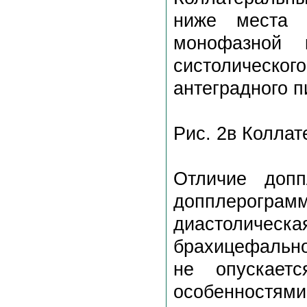
ниже места 
монофазной 
систолическог
антеградного пи
Рис. 2в Коллат
Отличие доп
допплерограм
диастолическ
брахицефально
не опускает
особенностям