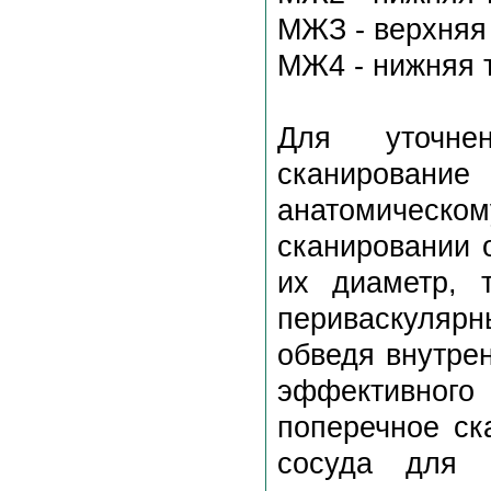
МЖЗ - верхняя 
МЖ4 - нижняя т
Для уточне
сканировани
анатомическ
сканировании 
их диаметр, 
периваскулярн
обведя внутре
эффективного 
поперечное ск
сосуда для п