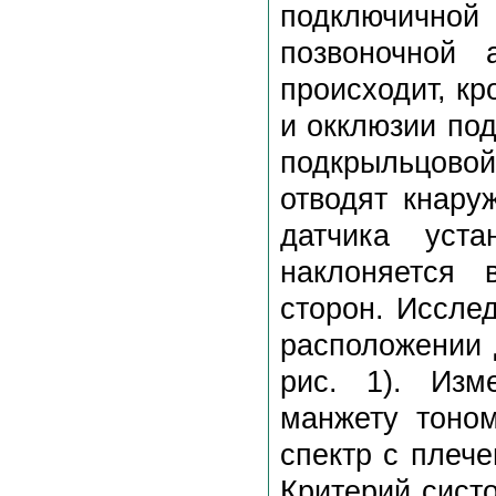
подключичной
позвоночной 
происходит, кр
и окклюзии по
подкрыльцовой
отводят кнару
датчика уст
наклоняется 
сторон. Иссле
расположении 
рис. 1). Изм
манжету тоном
спектр с плеч
Критерий сист