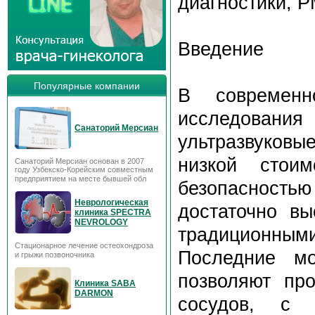
диагностики, 
Введение
Популярные компании
В современн
исследован
Санаторий Мерсиан
ультразвуковые
низкой стоим
Санаторий Мерсиан основан в 2007
году Узбекско-Корейским совместным
предприятием на месте бывшей обл
безопасност
Неврологическая
достаточно в
клиника SPECTRA
NEVROLOGY
традиционными
Стационарное лечение остеохондроза
Последние мо
и грыжи позвоночника
позволяют про
Клиника SABA
DARMON
сосудов, с 