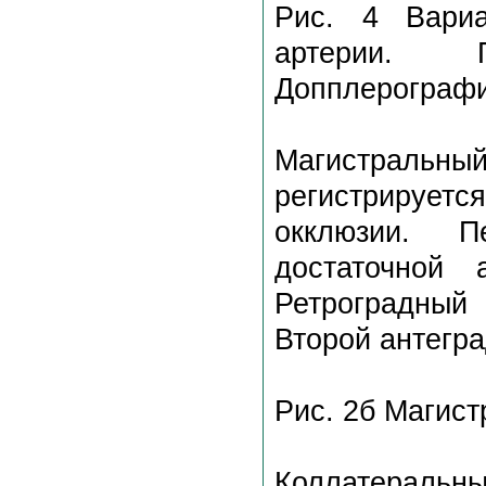
Рис. 4 Вариа
артерии. 
Допплерографи
Магистраль
регистрирует
окклюзии. П
достаточной 
Ретроградный
Второй антегра
Рис. 2б Магис
Коллатеральн