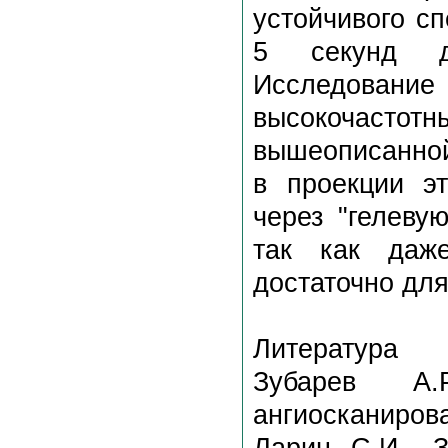
устойчивого с
5 секунд дл
Исследова
высокочасто
вышеописанной
в проекции э
через "гелеву
так как даж
достаточно для
Литература
Зубарев А.Р
ангиосканирова
Ларин С.И., З