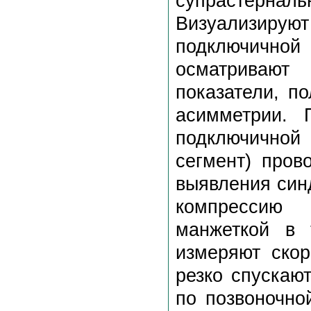
супрастернал
Визуализирую
подключичной
осматривают
показатели, п
асимметрии. 
подключичной
сегмент) пров
выявления син
компрессию 
манжеткой в 
измеряют скор
резко спускаю
по позвоночно