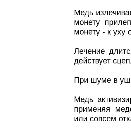
Медь излечивае
монету прилеп
монету - к уху 
Лечение длитс
действует сцеп
При шуме в уш
Медь активизи
применяя мед
или совсем отк