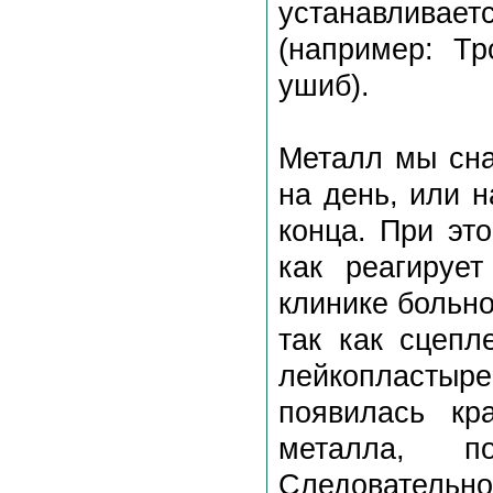
устанавливае
(например: Тр
ушиб).
Металл мы сна
на день, или н
конца. При эт
как реагируе
клинике больн
так как сцепл
лейкопластыр
появилась кр
металла, по
Следовательно