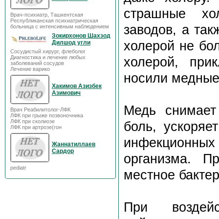
страшные хо
Врач-психиатр, Ташкентская
Республиканская психиатрическая
заводов, а та
больница с интенсивным наблюдением
Зокирхонов Шахзод
холерой не бол
Дилшод угли
Сосудистый хирург, флеболог
Диагностика и лечение любых
холерой, при
заболеваний сосудов
Лечение варико
носили медные
Хакимов Азизбек
Азимович
Медь снимает
Врач Реабилитолог-ЛФК
ЛФК при грыже позвоночника
ЛФК при сколиозе
боль, ускоряе
ЛФК при артрозе(гон
инфекционных 
Жаннатиллаев
Сардор
организма. П
pediatr
местное бакте
При воздей