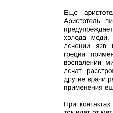
Еще аристоте
Аристотель п
предупреждает
холода меди,
лечении язв 
греции приме
воспалении м
лечат расстро
другие врачи 
применения еще
При контактах
ток идет от ме