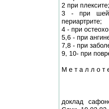
2 при плексите
3 - при шейн
периартрите;
4 - при остеох
5,6 - при ангин
7,8 - при забо
9, 10- при пов
М е т а л л о т 
доклад сафоно