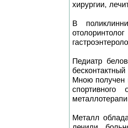
хирургии, лечи
В поликлинн
отолоринтоло
гастроэнтероло
Педиатр белов
бесконтактны
Мною получен 
спортивного 
металлотерапии
Металл облада
лечили больн