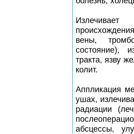
болезнь, холец
Излечивает
происхождения
вены, тромб
состояние), и
тракта, язву ж
колит.
Аппликация ме
ушах, излечив
радиации (леч
послеоперац
абсцессы, ул