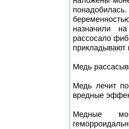
наложены моне
понадобила
беременност
назначили на
рассосало фиб
прикладывают к
Медь рассасыв
Медь лечит по
вредные эффек
Медные мо
геморроидаль