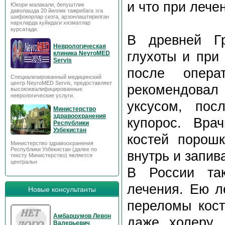
и что при лече
Юкори малакали, бепуштлик
даволашда 20 йиллик тажрибага эга
шифокорлар сизга, арзонлаштирилган
нархларда куйидаги хизматлар
курсатади.
В древней Г
Неврологическая
глухоты и при
клиника NeyroMED
Servis
после опера
Специализированный медицинский
центр NeyroMED Servis, предоставляет
рекомендова
высококвалифицированные
неврологические услуги.
уксусом, пос
Министерство
здравоохранения
купорос. Вра
Республики
Узбекистан
костей порош
Министерство здравоохранения
Республики Узбекистан (далее по
внутрь и запив
тексту Министерство) является
центральн
В России та
лечения. Ею л
Новые консультанты
переломы кост
Амбарцумов Левон
даже холеру.
Валерьевич