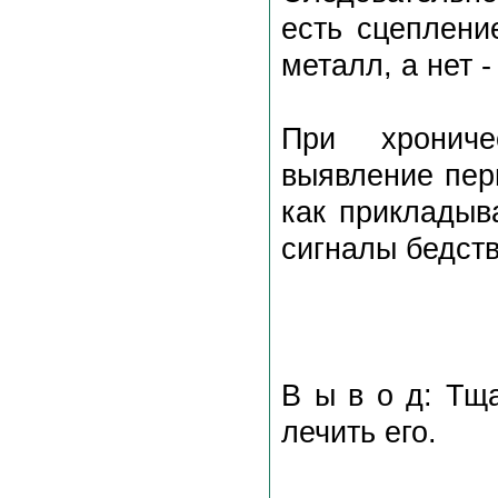
есть сцеплени
металл, а нет 
При хрониче
выявление перв
как прикладыв
сигналы бедств
В ы в о д: Тщ
лечить его.