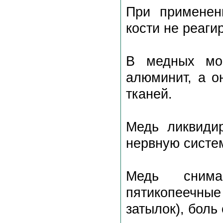
При применен
кости не реаги
В медных мон
алюминит, а о
тканей.
Медь ликвидир
нервную систем
Медь снима
пятикопеечны
затылок), боль