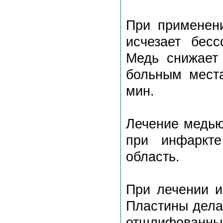
При применени
исчезает бесс
Медь снижает 
больным места
мин.
Лечение медью
при инфаркт
область.
При лечении и
Пластины дела
отшлифованные