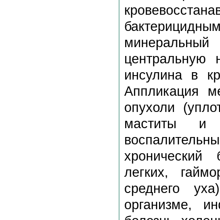
кровевосста
бактерицидны
минеральный
центральную н
инсулина в кр
Аппликация м
опухоли (упло
маститы и д
воспалительные
хронический 
легких, гайм
среднего уха
организме, и