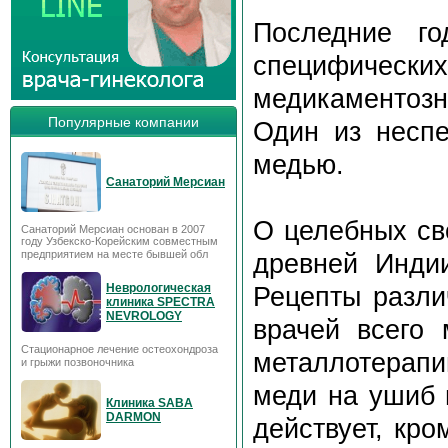
Последние го
специфическ
медикаментоз
Популярные компании
Один из неспе
медью.
Санаторий Мерсиан
О целебных св
Санаторий Мерсиан основан в 2007
году Узбекско-Корейским совместным
предприятием на месте бывшей обл
древней Инди
Неврологическая
Рецепты разли
клиника SPECTRA
NEVROLOGY
врачей всего
Стационарное лечение остеохондроза
металлотерапи
и грыжи позвоночника
меди на ушиб п
Клиника SABA
DARMON
действует, кро