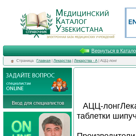
Вернуться в Катало
Cтраница :
Главная
|
Лекарства
|
Лекарства - А
| АЦЦ-лонг
АЦЦ-лонгЛек
таблетки шипу
Производители