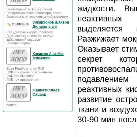
жидкости. В
Врач-психиатр, Ташкентская
Республиканская психиатрическая
неактивных 
больница с интенсивным наблюдением
Зокирхонов Шахзод
выделяется 
Дилшод угли
Сосудистый хирург, флеболог
Диагностика и лечение любых
Разжижает мок
заболеваний сосудов
Лечение варико
Оказывает сти
Хакимов Азизбек
секрет кот
Азимович
противовоспа
Врач Реабилитолог-ЛФК
ЛФК при грыже позвоночника
ЛФК при сколиозе
подавлением
ЛФК при артрозе(гон
реактивных ки
Жаннатиллаев
Сардор
развитие остр
pediatr
ткани и воздух
30-90 мин посл