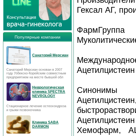
Гексал АГ, пр
ФармГруппа
Популярные компании
Муколитически
Санаторий Мерсиан
Международное
Ацетилцистеин
Санаторий Мерсиан основан в 2007
году Узбекско-Корейским совместным
предприятием на месте бывшей обл
Неврологическая
Синонимы
клиника SPECTRA
NEVROLOGY
Ацетилцисте
Стационарное лечение остеохондроза
быстрораст
и грыжи позвоночника
Ацетилцистеи
Клиника SABA
DARMON
Хемофарм, А