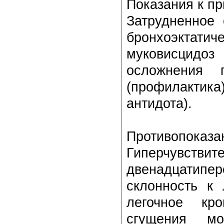
Показания к п
Затрудненное 
бронхоэктати
муковисцидо
осложнения 
(профилактика
антидота).
Противопоказа
Гиперчувстви
двенадцатип
склонность к 
легочное кро
сгущения мо