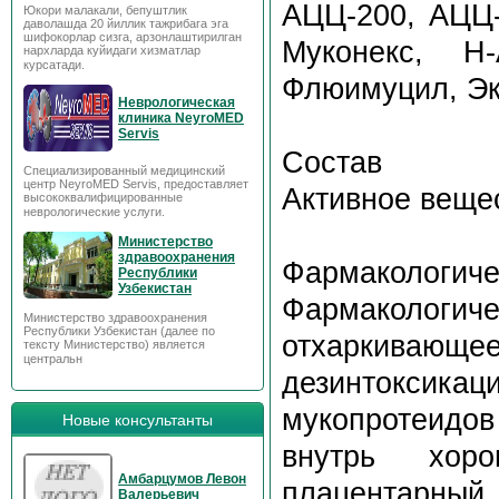
АЦЦ-200, АЦЦ-
Юкори малакали, бепуштлик
даволашда 20 йиллик тажрибага эга
шифокорлар сизга, арзонлаштирилган
Муконекс, Н-
нархларда куйидаги хизматлар
курсатади.
Флюимуцил, Э
Неврологическая
клиника NeyroMED
Servis
Состав
Специализированный медицинский
центр NeyroMED Servis, предоставляет
Активное вещес
высококвалифицированные
неврологические услуги.
Министерство
здравоохранения
Фармакологиче
Республики
Узбекистан
Фармакологи
Министерство здравоохранения
Республики Узбекистан (далее по
отхаркив
тексту Министерство) является
центральн
дезинтоксик
мукопротеидов
Новые консультанты
внутрь хоро
Амбарцумов Левон
плацентарный 
Валерьевич