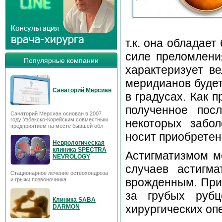
т.к. она обладае
силе преломлени
Популярные компании
характеризует в
меридианов будет
Санаторий Мерсиан
в градусах. Как 
полученное пос
Санаторий Мерсиан основан в 2007
году Узбекско-Корейским совместным
некоторых забол
предприятием на месте бывшей обл
носит приобретен
Неврологическая
клиника SPECTRA
Астигматизмом мо
NEVROLOGY
случаев астигм
Стационарное лечение остеохондроза
врожденным. При
и грыжи позвоночника
за грубых руб
Клиника SABA
хирургических опе
DARMON