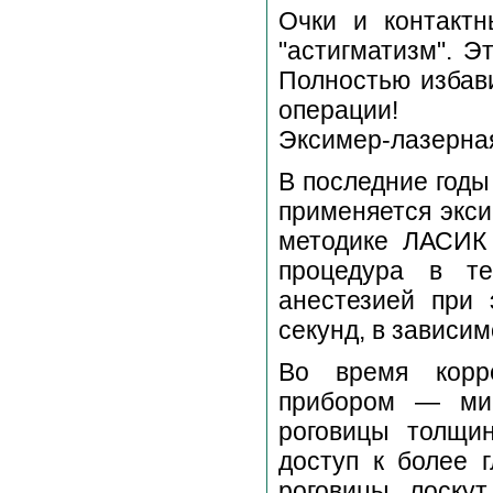
Очки и контакт
"астигматизм". Э
Полностью избав
операции!
Эксимер-лазерная
В последние годы
применяется экси
методике ЛАСИК 
процедура в т
анестезией при
секунд, в зависим
Во время корр
прибором — мик
роговицы толщи
доступ к более 
роговицы, лоску