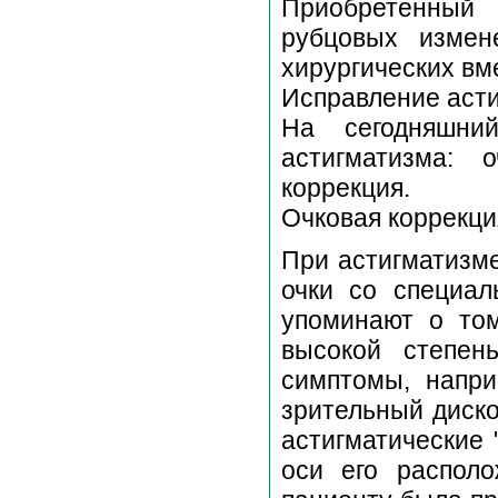
Приобретенный 
рубцовых измен
хирургических вм
Исправление аст
На сегодняшни
астигматизма: 
коррекция.
Очковая коррекци
При астигматизм
очки со специа
упоминают о том
высокой степен
симптомы, наприм
зрительный диско
астигматические 
оси его распол