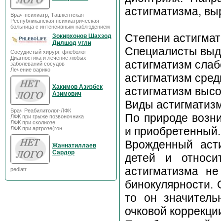
астигмати
Врач-психиатр, Ташкентская
Республиканская психиатрическая
больница с интенсивным наблюдением
Степени астигма
Зокирхонов Шахзод
Дилшод угли
Специалисты выде
Сосудистый хирург, флеболог
Диагностика и лечение любых
астигматизм слаб
заболеваний сосудов
Лечение варико
астигматизм сред
Хакимов Азизбек
астигматизм высо
Азимович
Виды астигматиз
Врач Реабилитолог-ЛФК
По природе возн
ЛФК при грыже позвоночника
ЛФК при сколиозе
и приобретенный.
ЛФК при артрозе(гон
Врожденный аст
Жаннатиллаев
Сардор
детей и относи
астигматизма не
pediatr
бинокулярности. 
то он значитель
очковой коррекци