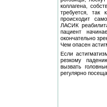
коллагена, собс
требуется, так 
происходит сам
ЛАСИК реабилит
пациент начина
окончательно зре
Чем опасен астиг
Если астигматиз
резкому падени
вызвать головны
регулярно посеща