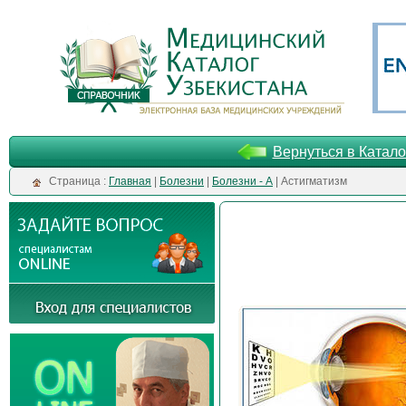
Вернуться в Катало
Cтраница :
Главная
|
Болезни
|
Болезни - А
| Астигматизм