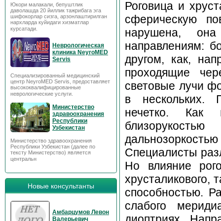
Роговица и хруст
Юкори малакали, бепуштлик
даволашда 20 йиллик тажрибага эга
сферическую по
шифокорлар сизга, арзонлаштирилган
нархларда куйидаги хизматлар
курсатади.
нарушена, он
направлениям: б
Неврологическая
клиника NeyroMED
другом, как, нап
Servis
проходящие чер
Специализированный медицинский
центр NeyroMED Servis, предоставляет
световые лучи фо
высококвалифицированные
неврологические услуги.
в нескольких. 
Министерство
нечетко. Как 
здравоохранения
Республики
близорукость
Узбекистан
дальнозоркостью 
Министерство здравоохранения
Республики Узбекистан (далее по
Специалисты разл
тексту Министерство) является
центральн
Но влияние рог
хрусталикового, 
Новые консультанты
способностью. Р
слабого мериди
Амбарцумов Левон
диоптриях. Напр
Валерьевич