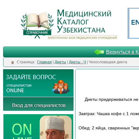
Вернуться в К
Cтраница :
Главная
|
Диеты
|
Диеты - Ч
| Чехословацкая диета
Диеты придерживаться не
Завтрак: Чашка кофе с 1 лож
Обед: 2 яйца, сваренных "вкр