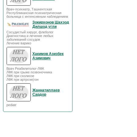
Врач-психиатр, Ташкентская
Республиканская психиатрическая
больница с интенсивным наблюдением
Зокирхонов Шахзод
Дилшод угли
Сосудистый хирург, флеболог
Диагностика и лечение любых
заболеваний сосудов
Лечение варико
Хакимов Азизбек
Азимович
Врач Реабилитолог-ЛФК
ЛФК при грыже позвоночника
ЛФК при сколиозе
ЛФК при артрозе(гон
Жаннатиллаев
Сардор
pediatr