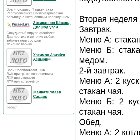
Врач-психиатр, Ташкентская
Республиканская психиатрическая
Вторая неделя
больница с интенсивным наблюдением
Зокирхонов Шахзод
Завтрак.
Дилшод угли
Сосудистый хирург, флеболог
Диагностика и лечение любых
Меню А: cтакан
заболеваний сосудов
Лечение варико
Меню Б: стака
Хакимов Азизбек
медом.
Азимович
2-й завтрак.
Врач Реабилитолог-ЛФК
ЛФК при грыже позвоночника
ЛФК при сколиозе
Меню А: 2 куск
ЛФК при артрозе(гон
стакан чая.
Жаннатиллаев
Сардор
Меню Б: 2 кус
pediatr
стакан чая.
Обед.
Меню А: 2 котл