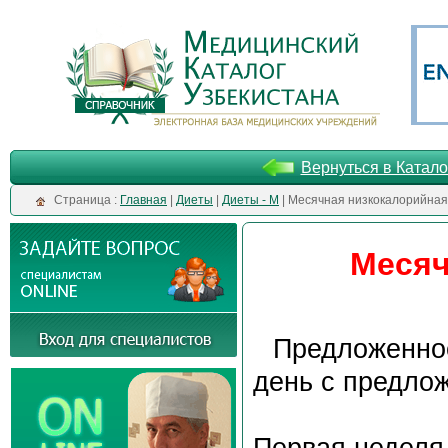
Вернуться в Катало
Cтраница :
Главная
|
Диеты
|
Диеты - М
| Месячная низкокалорийная
Месяч
Предложенно
день с предло
Первая неделя