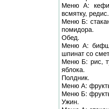
Меню А: кефи
всмятку, редис.
Меню Б: cтакан
помидора.
Обед.
Меню А: бифшт
шпинат со смет
Меню Б: рис, 
яблока.
Полдник.
Меню А: фрукты
Меню Б: фрукты
Ужин.