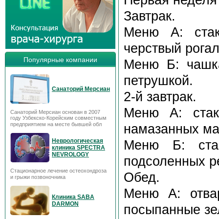
Завтрак.
Меню А: стак
черствый рогал
Популярные компании
Меню Б: чашка
петрушкой.
Санаторий Мерсиан
2-й завтрак.
Меню А: cтак
Санаторий Мерсиан основан в 2007
году Узбекско-Корейским совместным
предприятием на месте бывшей обл
намазанных ма
Неврологическая
Меню Б: стак
клиника SPECTRA
NEVROLOGY
подсоленных р
Стационарное лечение остеохондроза
Обед.
и грыжи позвоночника
Меню А: отва
Клиника SABA
DARMON
посыпанные зе