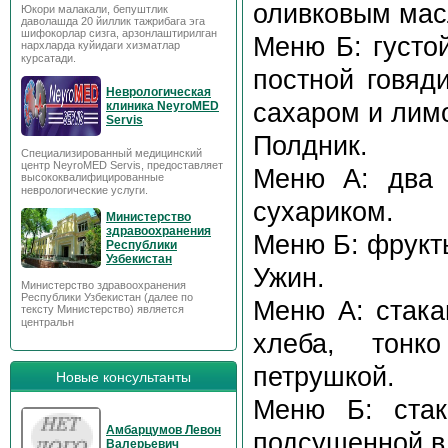
оливковым мас
Юкори малакали, бепуштлик
даволашда 20 йиллик тажрибага эга
шифокорлар сизга, арзонлаштирилган
Меню Б: густо
нархларда куйидаги хизматлар
курсатади.
постной говяд
Неврологическая
сахаром и лим
клиника NeyroMED
Servis
Полдник.
Специализированный медицинский
центр NeyroMED Servis, предоставляет
Меню А: два 
высококвалифицированные
неврологические услуги.
сухариком.
Министерство
здравоохранения
Меню Б: фрукты
Республики
Узбекистан
Ужин.
Министерство здравоохранения
Республики Узбекистан (далее по
Меню А: cтака
тексту Министерство) является
центральн
хлеба, тонк
петрушкой.
Новые консультанты
Меню Б: стак
Амбарцумов Левон
подсушенной в
Валерьевич