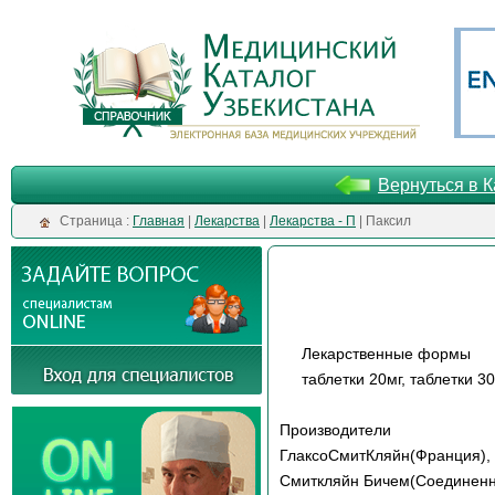
Вернуться в К
Cтраница :
Главная
|
Лекарства
|
Лекарства - П
| Паксил
Лекарственные формы
таблетки 20мг, таблетки 3
Производители
ГлаксоСмитКляйн(Франция
Смиткляйн Бичем(Соединен