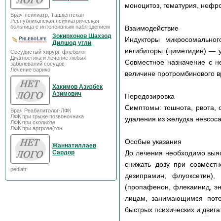
моноцитоз, гематурия, нефро
Врач-психиатр, Ташкентская
Республиканская психиатрическая
больница с интенсивным наблюдением
Взаимодействие
Зокирхонов Шахзод
Индукторы микросомальног
Дилшод угли
ингибиторы (циметидин) — 
Сосудистый хирург, флеболог
Диагностика и лечение любых
Совместное назначение с н
заболеваний сосудов
Лечение варико
величине протромбинового в
Хакимов Азизбек
Азимович
Передозировка
Симптомы: тошнота, рвота, 
Врач Реабилитолог-ЛФК
ЛФК при грыже позвоночника
удаления из желудка невсос
ЛФК при сколиозе
ЛФК при артрозе(гон
Особые указания
Жаннатиллаев
До лечения необходимо выяс
Сардор
снижать дозу при совместн
pediatr
дезипрамин, флуоксетин),
(пропафенон, флекаинид, э
лицам, занимающимся поте
быстрых психических и двига