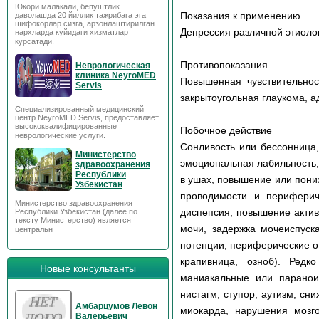
Юкори малакали, бепуштлик
Показания к применению
даволашда 20 йиллик тажрибага эга
шифокорлар сизга, арзонлаштирилган
Депрессия различной этиолог
нархларда куйидаги хизматлар
курсатади.
Противопоказания
Неврологическая
клиника NeyroMED
Повышенная чувствительно
Servis
закрытоугольная глаукома, 
Специализированный медицинский
центр NeyroMED Servis, предоставляет
высококвалифицированные
Побочное действие
неврологические услуги.
Сонливость или бессонница
Министерство
эмоциональная лабильность, 
здравоохранения
Республики
в ушах, повышение или пони
Узбекистан
проводимости и перифериче
Министерство здравоохранения
диспепсия, повышение актив
Республики Узбекистан (далее по
тексту Министерство) является
мочи, задержка мочеиспуск
центральн
потенции, периферические о
крапивница, озноб). Редк
Новые консультанты
маниакальные или параноид
нистагм, ступор, аутизм, сн
Амбарцумов Левон
миокарда, нарушения мозго
Валерьевич