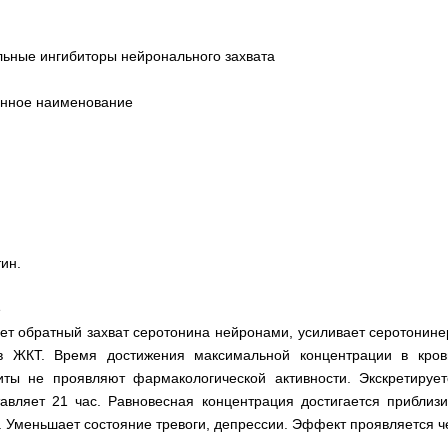
льные ингибиторы нейронального захвата
анное наименование
ин.
е
ет обратный захват серотонина нейронами, усиливает серотонине
в ЖКТ. Время достижения максимальной концентрации в крови
иты не проявляют фармакологической активности. Экскретируе
авляет 21 час. Равновесная концентрация достигается приблиз
. Уменьшает состояние тревоги, депрессии. Эффект проявляется ч