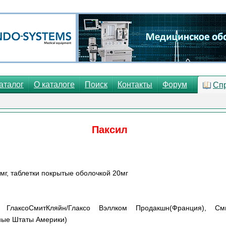
аталог
О каталоге
Поиск
Контакты
Форум
Сп
Паксил
0мг, таблетки покрытые оболочкой 20мг
), ГлаксоСмитКляйн/Глаксо Вэллком Продакшн(Франция), См
ные Штаты Америки)