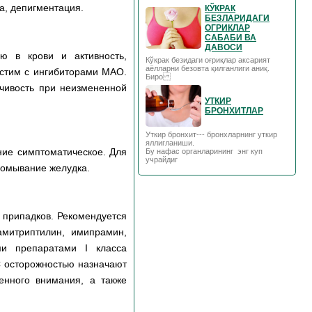
а, депигментация.
КЎКРАК
БЕЗЛАРИДАГИ
ОГРИКЛАР
САБАБИ ВА
ДАВОСИ
ю в крови и активность,
Кўкрак безидаги оғриқлар аксарият
аёлларни безовта қилганлиги аниқ.
естим с ингибиторами МАО.
Биро
чивость при неизмененной
УТКИР
БРОНХИТЛАР
Уткир бронхит--- бронхларнинг уткир
яллигланиши.
ние симптоматическое. Для
Бу нафас органларининг энг куп
учрайдиг
ромывание желудка.
 припадков. Рекомендуется
амитриптилин, имипрамин,
ми препаратами I класса
С осторожностью назначают
нного внимания, а также