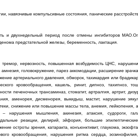
ии, навязчивые компульсивные состояния, панические расстройств
сть и двухнедельный период после отмены ингибиторов МАО.О
аденома предстательной железы, беременность, лактация.
, тремор, нервозность, повышенная возбудимость ЦНС, нарушен
амнезия, головокружение, парез аккомодации, расширение зрачка,
жение артериального давления, обморок, тахикардия или брадика
ского кровообращения, кашель, ринит, дипноэ, тахипноэ, тош
ности печеночных трансаминаз, стоматит, артралгия, артрит, диз
ания, аменорея, дисменорея, выкидыш, мастит, нарушение эяку
теки, снижение или повышение массы тела, анемия, лейкопения, а
о – нарушения мышления, акинезия, атаксия, судороги, галл
альные реакции, делирий, эйфория, большие эпилептические 
ижение остроты зрения, катаракта, конъюнктивит, глаукома, экзофт
вого кровообращения, нарушения ритма сердца, эозинофилия,