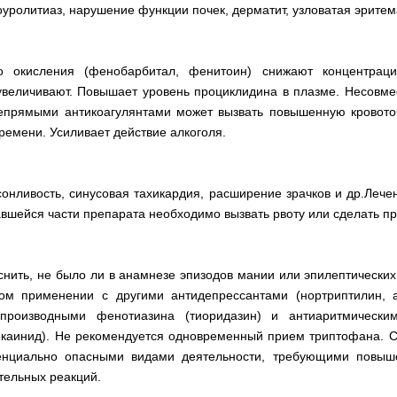
уролитиаз, нарушение функции почек, дерматит, узловатая эритем
о окисления (фенобарбитал, фенитоин) снижают концентраци
увеличивают. Повышает уровень проциклидина в плазме. Несовм
епрямыми антикоагулянтами может вызвать повышенную кровото
ремени. Усиливает действие алкоголя.
сонливость, синусовая тахикардия, расширение зрачков и др.Лече
авшейся части препарата необходимо вызвать рвоту или сделать п
нить, не было ли в анамнезе эпизодов мании или эпилептических
ом применении с другими антидепрессантами (нортриптилин, 
 производными фенотиазина (тиоридазин) и антиаритмически
нкаинид). Не рекомендуется одновременный прием триптофана. 
нциально опасными видами деятельности, требующими повыше
тельных реакций.