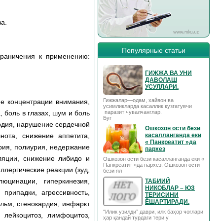
а.
Популярные статьи
граничения к применению:
ГИЖЖА ВА УНИ
ДАВОЛАШ
УСУЛЛАРИ.
Гижжалар—одам, хайвон ва
ие концентрации внимания,
усимликларда касаллик кузгатувчи
 боль в глазах, шум и боль
паразит чувалчанглар.
Буг
рдия, нарушение сердечной
Ошкозон ости бези
нота, снижение аппетита,
касалланганда еки
« Панкреатит »да
урия, полиурия, недержание
пархез
ляции, снижение либидо и
Ошкозон ости бези касалланганда еки «
Панкреатит »да пархез. Ошкозон ости
ллергические реакции (зуд,
бези ял
юцинации, гиперкинезия,
ТАБИИЙ
НИКОБЛАР – ЮЗ
припадки, агрессивность,
ТЕРИСИНИ
ЁШАРТИРАДИ.
альм, стенокардия, инфаркт
“Илик узилди” даври, илк баҳор чоғлари
 лейкоцитоз, лимфоцитоз,
ҳар қандай турдаги тери у