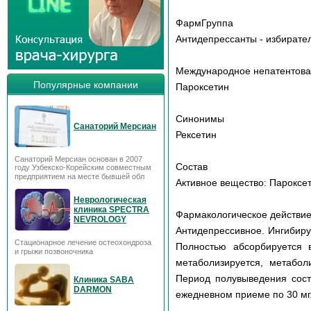
ФармГруппа
Антидепрессанты - избирате
Международное непатентов
Популярные компании
Пароксетин
Синонимы
Санаторий Мерсиан
Рексетин
Санаторий Мерсиан основан в 2007
Состав
году Узбекско-Корейским совместным
предприятием на месте бывшей обл
Активное вещество: Пароксет
Неврологическая
клиника SPECTRA
Фармакологическое действи
NEVROLOGY
Антидепрессивное. Ингибиру
Стационарное лечение остеохондроза
Полностью абсорбируется 
и грыжи позвоночника
метаболизируется, метабол
Период полувыведения сост
Клиника SABA
DARMON
ежедневном приеме по 30 мг