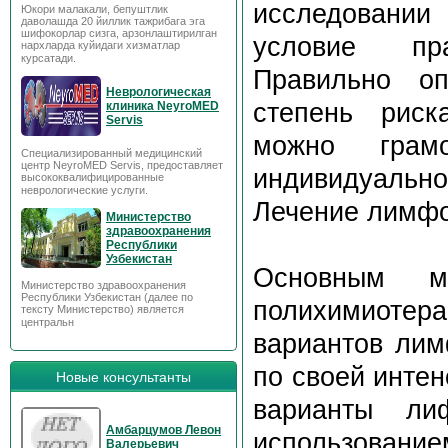
исследовании
Юкори малакали, бепуштлик
даволашда 20 йиллик тажрибага эга
шифокорлар сизга, арзонлаштирилган
условие пра
нархларда куйидаги хизматлар
курсатади.
Правильно оп
Неврологическая
степень риск
клиника NeyroMED
Servis
можно грамо
Специализированный медицинский
центр NeyroMED Servis, предоставляет
индивидуально
высококвалифицированные
неврологические услуги.
Лечение лимф
Министерство
здравоохранения
Республики
Узбекистан
Основным м
Министерство здравоохранения
Республики Узбекистан (далее по
полихимиотер
тексту Министерство) является
центральн
вариантов лим
по своей инте
Новые консультанты
варианты ли
Амбарцумов Левон
использовани
Валерьевич