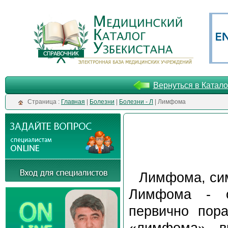
Вернуться в Катало
Cтраница :
Главная
|
Болезни
|
Болезни - Л
| Лимфома
Лимфома, си
Лимфома - о
первично пор
«лимфома» в