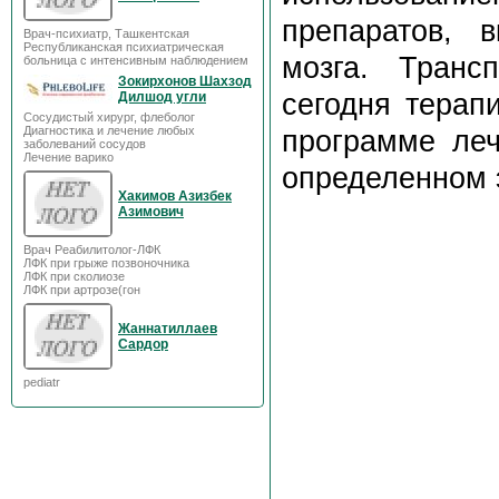
препаратов, 
Врач-психиатр, Ташкентская
Республиканская психиатрическая
мозга. Транс
больница с интенсивным наблюдением
Зокирхонов Шахзод
сегодня терап
Дилшод угли
Сосудистый хирург, флеболог
Диагностика и лечение любых
программе ле
заболеваний сосудов
Лечение варико
определенном 
Хакимов Азизбек
Азимович
Врач Реабилитолог-ЛФК
ЛФК при грыже позвоночника
ЛФК при сколиозе
ЛФК при артрозе(гон
Жаннатиллаев
Сардор
pediatr