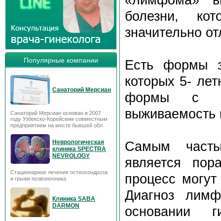
болезни, ко
значительно от
Популярные компании
Есть формы з
которых 5- ле
Санаторий Мерсиан
формы с аг
выживаемость 
Санаторий Мерсиан основан в 2007
году Узбекско-Корейским совместным
предприятием на месте бывшей обл
Неврологическая
Самым часты
клиника SPECTRA
NEVROLOGY
является пор
Стационарное лечение остеохондроза
процесс могут
и грыжи позвоночника
Диагноз лимф
Клиника SABA
DARMON
основании ги