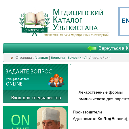
Вернуться в К
Cтраница :
Главная
|
Болезни
|
Болезни - Л
| Л-изолейцин
Лекарственные формы
аминокислота для парент
Производители
Аджиномото Ко Лтд(Япония),