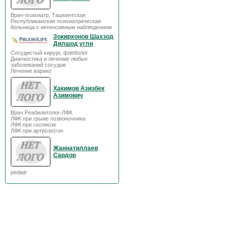
Врач-психиатр, Ташкентская
Республиканская психиатрическая
больница с интенсивным наблюдением
Зокирхонов Шахзод
Дилшод угли
Сосудистый хирург, флеболог
Диагностика и лечение любых
заболеваний сосудов
Лечение варико
Хакимов Азизбек
Азимович
Врач Реабилитолог-ЛФК
ЛФК при грыже позвоночника
ЛФК при сколиозе
ЛФК при артрозе(гон
Жаннатиллаев
Сардор
pediatr