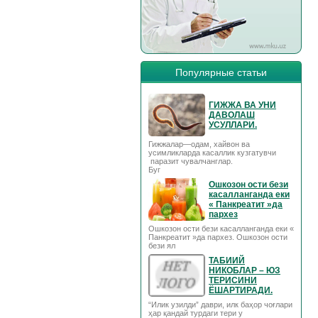
Популярные статьи
ГИЖЖА ВА УНИ
ДАВОЛАШ
УСУЛЛАРИ.
Гижжалар—одам, хайвон ва
усимликларда касаллик кузгатувчи
паразит чувалчанглар.
Буг
Ошкозон ости бези
касалланганда еки
« Панкреатит »да
пархез
Ошкозон ости бези касалланганда еки «
Панкреатит »да пархез. Ошкозон ости
бези ял
ТАБИИЙ
НИКОБЛАР – ЮЗ
ТЕРИСИНИ
ЁШАРТИРАДИ.
“Илик узилди” даври, илк баҳор чоғлари
ҳар қандай турдаги тери у