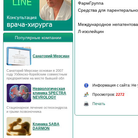
ФармГруппа
Средства для парентерально
Международное непатентов
Л-изолейцин
Популярные компании
Санаторий Мерсиан
Санаторий Мерсиан основан в 2007
году Узбекско-Корейским совместным
предприятием на месте бывшей обл
Информация с сайта: Не 
Неврологическая
клиника SPECTRA
Просмотров:
2272
NEVROLOGY
Печать
Стационарное лечение остеохондроза
и грыжи позвоночника
Клиника SABA
DARMON