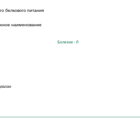
го белкового питания
анное наименование
Болезни - Л
указан