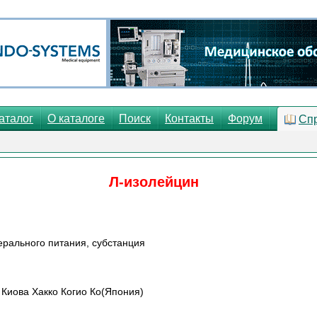
аталог
О каталоге
Поиск
Контакты
Форум
Сп
Л-изолейцин
ерального питания, субстанция
 Киова Хакко Когио Ко(Япония)