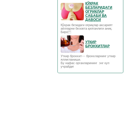
КЎКРАК
БЕЗЛАРИДАГИ
ОГРИКЛАР
САБАБИ ВА
ДАВОСИ
Кўкрак безидаги оғриқлар аксарият
аёлларни безовта қилганлиги аниқ.
Биро
УТКИР
БРОНХИТЛАР
Уткир бронхит--- бронхларнинг уткир
яллигланиши.
Бу нафас органларининг энг куп
учрайдиг