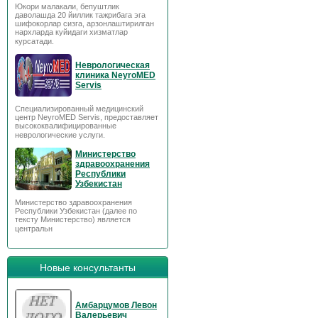
Юкори малакали, бепуштлик
даволашда 20 йиллик тажрибага эга
шифокорлар сизга, арзонлаштирилган
нархларда куйидаги хизматлар
курсатади.
Неврологическая
клиника NeyroMED
Servis
Специализированный медицинский
центр NeyroMED Servis, предоставляет
высококвалифицированные
неврологические услуги.
Министерство
здравоохранения
Республики
Узбекистан
Министерство здравоохранения
Республики Узбекистан (далее по
тексту Министерство) является
центральн
Новые консультанты
Амбарцумов Левон
Валерьевич