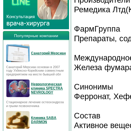
Ремедика Лтд(
ФармГруппа
Популярные компании
Препараты, со
Санаторий Мерсиан
Международное
Железа фумар
Санаторий Мерсиан основан в 2007
году Узбекско-Корейским совместным
предприятием на месте бывшей обл
Неврологическая
Синонимы
клиника SPECTRA
NEVROLOGY
Ферронат, Хеф
Стационарное лечение остеохондроза
и грыжи позвоночника
Состав
Клиника SABA
DARMON
Активное веще