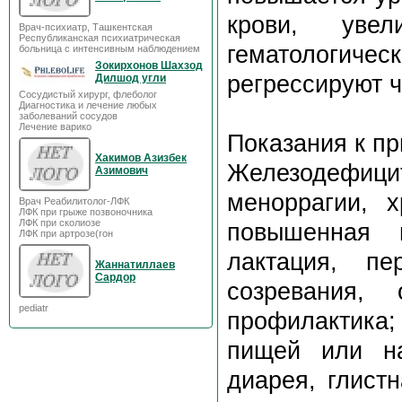
крови, увел
Врач-психиатр, Ташкентская
Республиканская психиатрическая
гематологиче
больница с интенсивным наблюдением
Зокирхонов Шахзод
регрессируют ч
Дилшод угли
Сосудистый хирург, флеболог
Диагностика и лечение любых
заболеваний сосудов
Лечение варико
Показания к п
Хакимов Азизбек
Железодефиц
Азимович
меноррагии, 
Врач Реабилитолог-ЛФК
ЛФК при грыже позвоночника
ЛФК при сколиозе
повышенная п
ЛФК при артрозе(гон
лактация, пе
Жаннатиллаев
Сардор
созревания,
pediatr
профилактика
пищей или на
диарея, глист