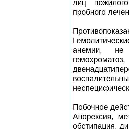
лиц пожилого
пробного лечен
Противопоказа
Гемолитически
анемии, не
гемохромат
двенадцатип
воспалительны
неспецифическ
Побочное дейс
Анорексия, ме
обстипация, ди