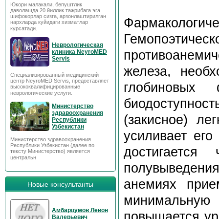
Юкори малакали, бепуштлик
даволашда 20 йиллик тажрибага эга
шифокорлар сизга, арзонлаштирилган
Фармакологиче
нархларда куйидаги хизматлар
курсатади.
Гемопоэти
Неврологическая
противоанемич
клиника NeyroMED
Servis
железа, необх
Специализированный медицинский
центр NeyroMED Servis, предоставляет
глобиновых 
высококвалифицированные
неврологические услуги.
биодоступнос
Министерство
здравоохранения
(закисное) ле
Республики
Узбекистан
усиливает его
Министерство здравоохранения
Республики Узбекистан (далее по
достигается
тексту Министерство) является
центральн
полувыведени
анемиях прие
Новые консультанты
минимальную
Амбарцумов Левон
повышается ур
Валерьевич