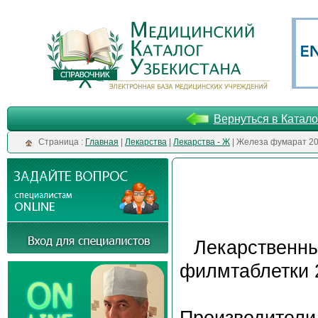
Вернуться в Катало
Cтраница :
Главная
|
Лекарства
|
Лекарства - Ж
| Железа фумарат 2
Лекарственн
филмтаблетки 
Производители