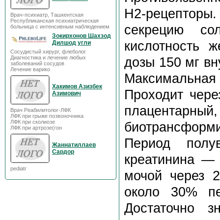
H2-рецепторы.
Врач-психиатр, Ташкентская
Республиканская психиатрическая
секрецию со
больница с интенсивным наблюдением
Зокирхонов Шахзод
кислотность ж
Дилшод угли
Сосудистый хирург, флеболог
Диагностика и лечение любых
дозы 150 мг вн
заболеваний сосудов
Лечение варико
Максимальная 
Хакимов Азизбек
Проходит через
Азимович
плацентарн
Врач Реабилитолог-ЛФК
ЛФК при грыже позвоночника
ЛФК при сколиозе
биотрансформ
ЛФК при артрозе(гон
Период полу
Жаннатиллаев
Сардор
креатинина — 
pediatr
мочой через 
около 30% пе
Достаточно з