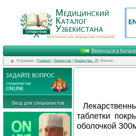
Вернуться в Катало
Cтраница :
Главная
|
Лекарства
|
Лекарства - Я
| Язитин
Лекарственн
таблетки покр
оболочкой 300м