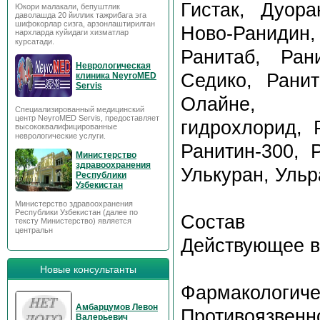
Гистак, Дуора
Юкори малакали, бепуштлик
даволашда 20 йиллик тажрибага эга
шифокорлар сизга, арзонлаштирилган
Ново-Ранидин,
нархларда куйидаги хизматлар
курсатади.
Ранитаб, Ран
Неврологическая
Седико, Ранит
клиника NeyroMED
Servis
Олайне, Ра
Специализированный медицинский
центр NeyroMED Servis, предоставляет
гидрохлорид, 
высококвалифицированные
неврологические услуги.
Ранитин-300, 
Министерство
здравоохранения
Улькуран, Ульр
Республики
Узбекистан
Министерство здравоохранения
Республики Узбекистан (далее по
Состав
тексту Министерство) является
центральн
Действующее в
Новые консультанты
Фармакологиче
Амбарцумов Левон
Противоязвенн
Валерьевич