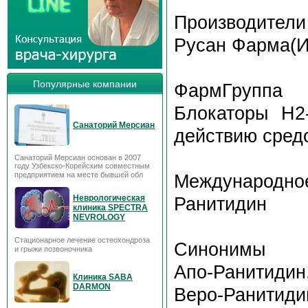
Производители
Русан Фарма(И
Популярные компании
ФармГруппа
Блокаторы Н2
Санаторий Мерсиан
действию сред
Санаторий Мерсиан основан в 2007
году Узбекско-Корейским совместным
предприятием на месте бывшей обл
Международное
Неврологическая
Ранитидин
клиника SPECTRA
NEVROLOGY
Стационарное лечение остеохондроза
Синонимы
и грыжи позвоночника
Апо-Ранитиди
Клиника SABA
DARMON
Веро-Ранитид