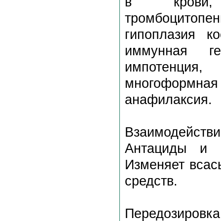
в крови, 
тромбоцитоп
гипоплазия к
иммунная ге
импотенция,
многоформная
анафилаксия.
Взаимодействи
Антациды и с
Изменяет всас
средств.
Передозировка