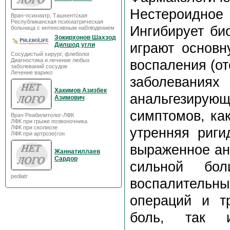
Нестероидно
Врач-психиатр, Ташкентская
Республиканская психиатрическая
Ингибирует би
больница с интенсивным наблюдением
Зокирхонов Шахзод
играют основн
Дилшод угли
Сосудистый хирург, флеболог
Диагностика и лечение любых
воспаления (от
заболеваний сосудов
Лечение варико
заболеван
Хакимов Азизбек
анальгезирующ
Азимович
симптомов, ка
Врач Реабилитолог-ЛФК
ЛФК при грыже позвоночника
ЛФК при сколиозе
утренняя риги
ЛФК при артрозе(гон
выраженное ан
Жаннатиллаев
Сардор
сильной бол
pediatr
воспалитель
операций и т
боль, так 