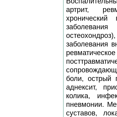
Воспалительн
артрит, рев
хронический 
заболевани
остеохондроз)
заболевания вн
ревматичес
посттравм
сопровождающ
боли, острый 
аднексит, пр
колика, инфе
пневмонии. Ме
суставов, ло