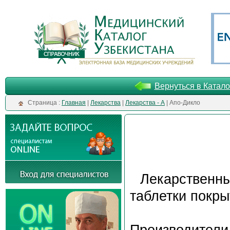
Вернуться в Катало
Cтраница :
Главная
|
Лекарства
|
Лекарства - А
| Апо-Дикло
Лекарственн
таблетки покр
Производители