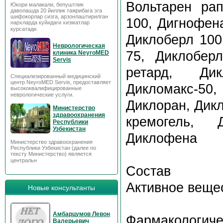
Вольтарен рап
Юкори малакали, бепуштлик
даволашда 20 йиллик тажрибага эга
шифокорлар сизга, арзонлаштирилган
100, Дигнофена
нархларда куйидаги хизматлар
курсатади.
Диклоберл 100
Неврологическая
75, Диклоберл
клиника NeyroMED
Servis
ретард, Дик
Специализированный медицинский
центр NeyroMED Servis, предоставляет
Дикломакс-50
высококвалифицированные
неврологические услуги.
Диклоран, Дик
Министерство
здравоохранения
кремогель, 
Республики
Узбекистан
Диклофена
Министерство здравоохранения
Республики Узбекистан (далее по
тексту Министерство) является
центральн
Состав
Активное вещес
Новые консультанты
Амбарцумов Левон
Фармакологиче
Валерьевич