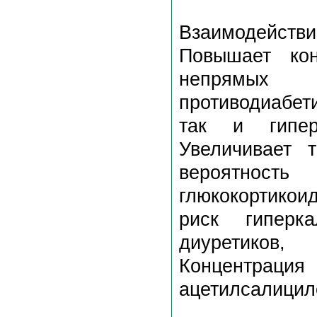
Взаимодействи
Повышает кон
непрямых
противодиабет
так и гиперг
Увеличивает т
вероятнос
глюкокортикои
риск гиперк
диуретиков
Концентрация
ацетилсалицил