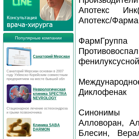
Апотекс Инк(
Апотекс/Фарма
Популярные компании
ФармГруппа
Противовосп
Санаторий Мерсиан
фенилуксусной
Санаторий Мерсиан основан в 2007
году Узбекско-Корейским совместным
предприятием на месте бывшей обл
Международное
Неврологическая
Диклофенак
клиника SPECTRA
NEVROLOGY
Стационарное лечение остеохондроза
Синонимы
и грыжи позвоночника
Алловоран, Ал
Клиника SABA
DARMON
Блесин, Вера