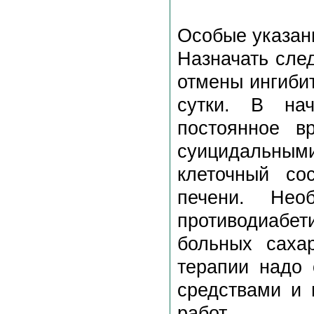
Особые указан
Назначать сле
отмены ингибит
сутки. В нач
постоянное в
суицидальным
клеточный со
печени. Нео
противодиабе
больных саха
терапии надо 
средствами и 
работ.