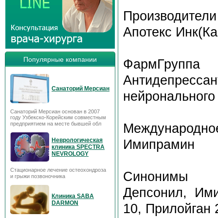
Производители
Апотекс Инк(Ка
Популярные компании
ФармГруппа
Антидепресс
Санаторий Мерсиан
нейронального
Санаторий Мерсиан основан в 2007
году Узбекско-Корейским совместным
предприятием на месте бывшей обл
Международное
Неврологическая
Имипрамин
клиника SPECTRA
NEVROLOGY
Стационарное лечение остеохондроза
Синонимы
и грыжи позвоночника
Депсонил, Им
Клиника SABA
DARMON
10, Прилойган 