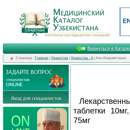
Вернуться в Катало
Cтраница :
Главная
|
Лекарства
|
Лекарства - А
| Апо-Индометацин
Лекарственн
таблетки 10мг
75мг