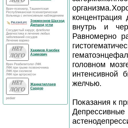
организма.Хор
Врач-психиатр, Ташкентская
Республиканская психиатрическая
концентрация 
больница с интенсивным наблюдением
Зокирхонов Шахзод
внутрь и чер
Дилшод угли
Сосудистый хирург, флеболог
Диагностика и лечение любых
Равномерно ра
заболеваний сосудов
Лечение варико
гистогем
Хакимов Азизбек
гематоэнцефа
Азимович
головном мозг
Врач Реабилитолог-ЛФК
ЛФК при грыже позвоночника
ЛФК при сколиозе
интенсивной 
ЛФК при артрозе(гон
желчью.
Жаннатиллаев
Сардор
pediatr
Показания к п
Депрессивны
астенодепресс