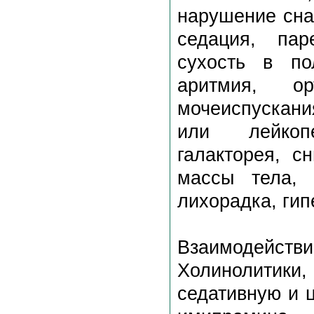
нарушение сна
седация, пар
сухость в пол
аритмия, ор
мочеиспускан
или лейкопе
галакторея, с
массы тела, 
лихорадка, гип
Взаимодействи
Холинолитики,
седативную и 