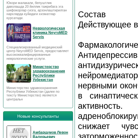
Юкори малакали, бепуштлик
даволашда 20 йиллик тажрибага эга
шифокорлар сизга, арзонлаштирилган
Состав
нархларда куйидаги хизматлар
курсатади.
Действующее в
Неврологическая
клиника NeyroMED
Servis
Фармакологиче
Специализированный медицинский
центр NeyroMED Servis, предоставляет
Антидепре
высококвалифицированные
неврологические услуги.
антидизурич
Министерство
здравоохранения
нейромедиат
Республики
Узбекистан
нервными окон
Министерство здравоохранения
Республики Узбекистан (далее по
в синаптичес
тексту Министерство) является
центральн
активность
адреноблокир
Новые консультанты
снижает чув
Амбарцумов Левон
заторможеннос
Валерьевич