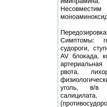
имипрамина.
Несовмест
моноаминоксид
Передозировка
Симптомы: го
судороги, сту
AV блокада, к
артериальная 
рвота, лихо
физиологическ
уголь, в/в 
салицилат
(противосудоро