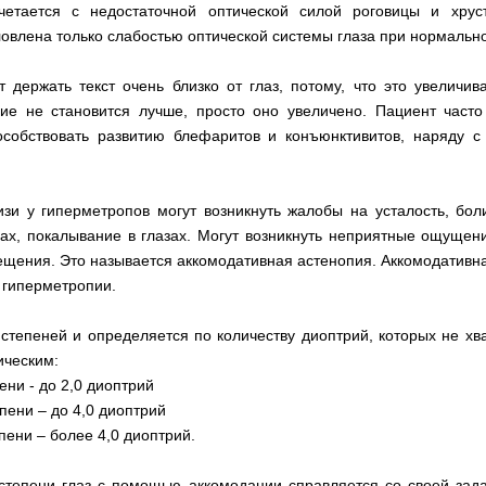
четается с недостаточной оптической силой роговицы и хрус
овлена только слабостью оптической системы глаза при нормально
 держать текст очень близко от глаз, потому, что это увеличив
ние не становится лучше, просто оно увеличено. Пациент част
особствовать развитию блефаритов и конъюнктивитов, наряду 
зи у гиперметропов могут возникнуть жалобы на усталость, боли
зах, покалывание в глазах. Могут возникнуть неприятные ощущени
ещения. Это называется аккомодативная астенопия. Аккомодативн
 гиперметропии.
 степеней и определяется по количеству диоптрий, которых не хв
ическим:
ени - до 2,0 диоптрий
пени – до 4,0 диоптрий
пени – более 4,0 диоптрий.
степени глаз с помощью аккомодации справляется со своей зад