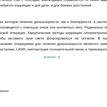
ребуется коррекция и для дали, и для близких расстояний.
их методов лечения дальнозоркости, как и близорукости, в насто
роизводится с помощью очков или контактных линз. Радикально 
ской операции. Хирургические методы коррекции гиперметропи
тобы заставить лучи света фокусироваться на сетчатке. В н
ческими операциями для лечения дальнозоркости являются лазе
русталика, LASIK, имплантация положительной линзы и термокерат
Болезни - Д
указан