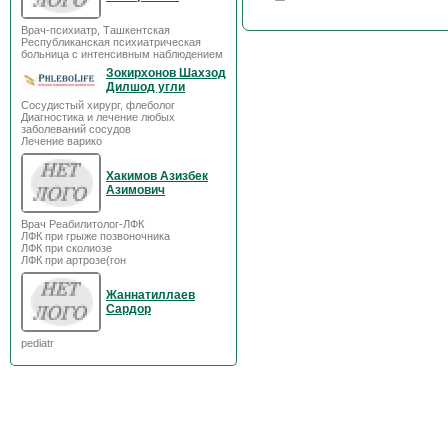
Врач-психиатр, Ташкентская
Республиканская психиатрическая
больница с интенсивным наблюдением
Зокирхонов Шахзод
Дилшод угли
Сосудистый хирург, флеболог
Диагностика и лечение любых
заболеваний сосудов
Лечение варико
Хакимов Азизбек
Азимович
Врач Реабилитолог-ЛФК
ЛФК при грыже позвоночника
ЛФК при сколиозе
ЛФК при артрозе(гон
Жаннатиллаев
Сардор
pediatr