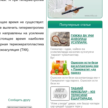
ящее время не существует.
Популярные статьи
же вылечить гиперметропию
и направлены на усиление
ГИЖЖА ВА УНИ
астоящее время наиболее
ДАВОЛАШ
УСУЛЛАРИ.
рная термокератопластика
Гижжалар—одам, хайвон ва
окоагуляция (ТКК).
усимликларда касаллик кузгатувчи
паразит чувалчанглар.
Буг
Ошкозон ости бези
касалланганда еки
« Панкреатит »да
пархез
Ошкозон ости бези касалланганда еки «
Панкреатит »да пархез. Ошкозон ости
бези ял
ТАБИИЙ
НИКОБЛАР – ЮЗ
ТЕРИСИНИ
ЁШАРТИРАДИ.
Сообщить другу
“Илик узилди” даври, илк баҳор чоғлари
ҳар қандай турдаги тери у