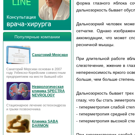
форма глазного яблока со
дальнозоркость бывает обусл
Дальнозоркий человек может
сетчатке. Однако изображе
Популярные компании
аккомодации, что может сп
ресничной мышцы.
Санаторий Мерсиан
При длительной работе вбли
слезотечение, жжение в гла
Санаторий Мерсиан основан в 2007
непереносимость яркого осв
году Узбекско-Корейским совместным
предприятием на месте бывшей обл
больше, чем больше степень
Неврологическая
клиника SPECTRA
Дальнозоркость бывает трех
NEVROLOGY
глазу, что бы стать эмметроп
Стационарное лечение остеохондроза
- гиперметропия слабой степ
и грыжи позвоночника
- гиперметропия средней сте
- гиперметропия высокой сте
Клиника SABA
DARMON
При гиперметропии слабой 