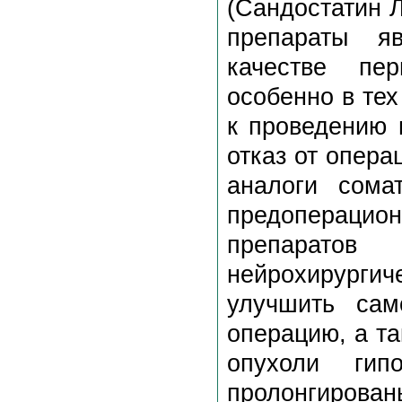
(Сандостатин Л
препараты я
качестве пер
особенно в тех
к проведению 
отказ от опера
аналоги сома
предопераци
препарато
нейрохирург
улучшить сам
операцию, а т
опухоли гип
пролонгирова