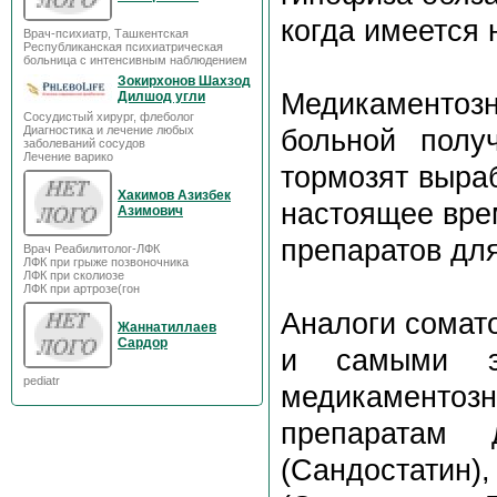
когда имеется 
Врач-психиатр, Ташкентская
Республиканская психиатрическая
больница с интенсивным наблюдением
Зокирхонов Шахзод
Медикаментоз
Дилшод угли
Сосудистый хирург, флеболог
Диагностика и лечение любых
больной полу
заболеваний сосудов
Лечение варико
тормозят выраб
Хакимов Азизбек
настоящее вре
Азимович
препаратов дл
Врач Реабилитолог-ЛФК
ЛФК при грыже позвоночника
ЛФК при сколиозе
ЛФК при артрозе(гон
Аналоги сомат
Жаннатиллаев
Сардор
и самыми э
pediatr
медикаментозн
препаратам 
(Сандостатин