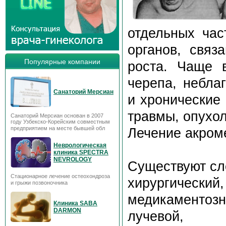
отдельных час
органов, связ
Популярные компании
роста. Чаще 
черепа, небла
Санаторий Мерсиан
и хронические 
травмы, опухо
Санаторий Мерсиан основан в 2007
году Узбекско-Корейским совместным
предприятием на месте бывшей обл
Лечение акром
Неврологическая
клиника SPECTRA
NEVROLOGY
Существуют сл
Стационарное лечение остеохондроза
хирургический,
и грыжи позвоночника
медикаментозн
Клиника SABA
DARMON
лучевой,