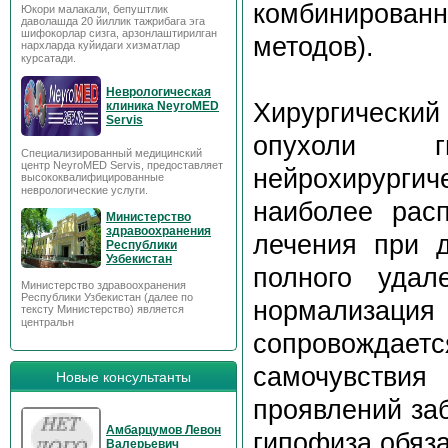
комбинированн
Юкори малакали, бепуштлик
даволашда 20 йиллик тажрибага эга
шифокорлар сизга, арзонлаштирилган
методов).
нархларда куйидаги хизматлар
курсатади.
Неврологическая
Хирургический
клиника NeyroMED
Servis
опухоли г
Специализированный медицинский
центр NeyroMED Servis, предоставляет
нейрохирурги
высококвалифицированные
неврологические услуги.
наиболее рас
Министерство
здравоохранения
лечения при д
Республики
Узбекистан
полного удал
Министерство здравоохранения
Республики Узбекистан (далее по
нормализация
тексту Министерство) является
центральн
сопровожд
самочувстви
Новые консультанты
проявлений за
Амбарцумов Левон
гипофиза обяза
Валерьевич