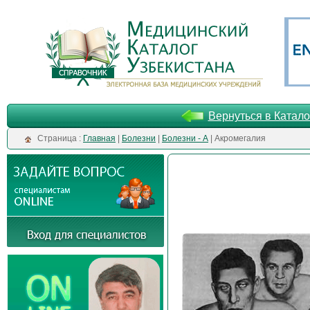
Вернуться в Катало
Cтраница :
Главная
|
Болезни
|
Болезни - А
| Акромегалия