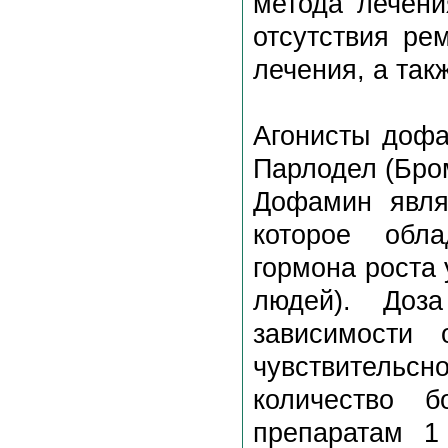
метода лечени
отсутствия ре
лечения, а так
Агонисты дофа
Парлодел (Бром
Дофамин явля
которое обла
гормона роста 
людей). Доз
зависимости 
чувствительсн
количество б
препаратам 1