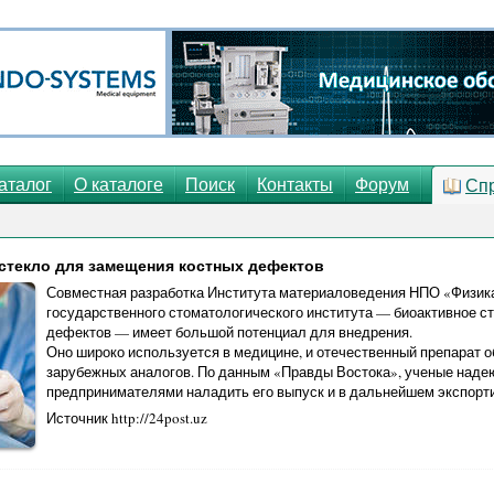
аталог
О каталоге
Поиск
Контакты
Форум
Сп
стекло для замещения костных дефектов
Совместная разработка Института материаловедения НПО «Физика
государственного стоматологического института — биоактивное с
дефектов — имеет большой потенциал для внедрения.
Оно широко используется в медицине, и отечественный препарат 
зарубежных аналогов. По данным «Правды Востока», ученые надею
предпринимателями наладить его выпуск и в дальнейшем экспорти
Источник http://24post.uz