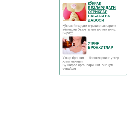
КЎКРАК
БЕЗЛАРИДАГИ
ОГРИКЛАР
САБАБИ ВА
ДАВОСИ
Кўкрак безидаги оғриқлар аксарият
аёлларни безовта қилганлиги аниқ.
Биро
УТКИР
БРОНХИТЛАР
Уткир бронхит--- бронхларнинг уткир
яллигланиши.
Бу нафас органларининг энг куп
учрайдиг