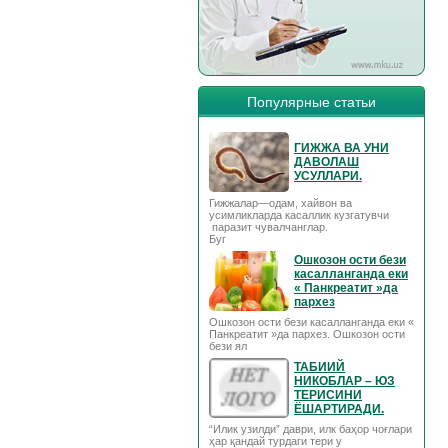
Популярные статьи
ГИЖЖА ВА УНИ
ДАВОЛАШ
УСУЛЛАРИ.
Гижжалар—одам, хайвон ва
усимликларда касаллик кузгатувчи
паразит чувалчанглар.
Буг
Ошкозон ости бези
касалланганда еки
« Панкреатит »да
пархез
Ошкозон ости бези касалланганда еки «
Панкреатит »да пархез. Ошкозон ости
бези ял
ТАБИИЙ
НИКОБЛАР – ЮЗ
ТЕРИСИНИ
ЁШАРТИРАДИ.
“Илик узилди” даври, илк баҳор чоғлари
ҳар қандай турдаги тери у