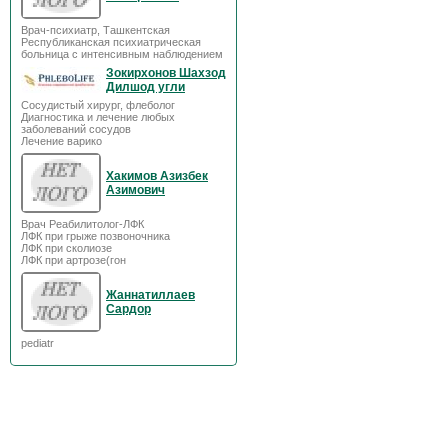
Врач-психиатр, Ташкентская
Республиканская психиатрическая
больница с интенсивным наблюдением
Зокирхонов Шахзод
Дилшод угли
Сосудистый хирург, флеболог
Диагностика и лечение любых
заболеваний сосудов
Лечение варико
Хакимов Азизбек
Азимович
Врач Реабилитолог-ЛФК
ЛФК при грыже позвоночника
ЛФК при сколиозе
ЛФК при артрозе(гон
Жаннатиллаев
Сардор
pediatr