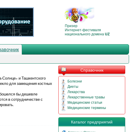
Призер
Интернет-фестиваля
национального домена
UZ
равочник
Справочник
-Солнце» и Ташкентского
Болезни
текло для замещения костных
Диеты
Лекарства
обошелся бы дешевле
Лекарственные травы
тся в сотрудничестве с
Медицинские статьи
ровать.
Медицинские термины
Каталог предприятий