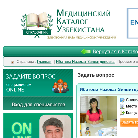
Вернуться в Катало
Cтраница :
Главная
| |
Ибатова Назокат Зиявитдиновна
| Просмотр 
Задать вопрос
Ибатова Назокат Зиявитд
Специ
Место
Консу
Задать в