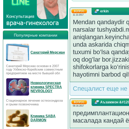
erkin
11-13-2017
Mendan qandaydir qo
narsalar tushyabdi.
Популярные компании
aniqlangan.keyincha
unda askarida chiqm
tuxumi bo’lsa qanda
Санаторий Мерсиан
oq dog’lar bor.jizz
shifokorlarga ko’rin
Санаторий Мерсиан основан в 2007
году Узбекско-Корейским совместным
hayotimni barbod qi
предприятием на месте бывшей обл
Неврологическая
клиника SPECTRA
Спецалист еще не 
NEVROLOGY
Стационарное лечение остеохондроза
Аъзамжон &#120
и грыжи позвоночника
08-16-2017
предимплантацион 
Клиника SABA
масалада кандай 
DARMON