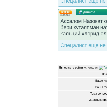
Спецалист еще не 
Дилноза
03-18-2016
Ассалом Назокат 
бери кутаяпман н
кальций хлорид ол
Спецалист еще не 
Вы можете войти используя:
Вр
Ваше им
Ваш Ema
Тема вопро
Задать вопр