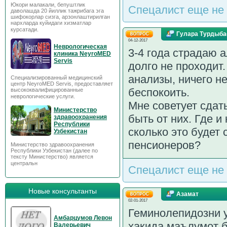
Юкори малакали, бепуштлик
Спецалист еще не 
даволашда 20 йиллик тажрибага эга
шифокорлар сизга, арзонлаштирилган
нархларда куйидаги хизматлар
курсатади.
Гулара Турдыба
04-12-2017
Неврологическая
3-4 года страдаю 
клиника NeyroMED
Servis
долго не проходит
анализы, ничего не
Специализированный медицинский
центр NeyroMED Servis, предоставляет
беспокоить.
высококвалифицированные
неврологические услуги.
Мне советует сдат
Министерство
быть от них. Где и
здравоохранения
Республики
сколько это будет 
Узбекистан
пенсионеров?
Министерство здравоохранения
Республики Узбекистан (далее по
тексту Министерство) является
центральн
Спецалист еще не 
Новые консультанты
Азамат
02-01-2017
Геминолепидозни 
Амбарцумов Левон
хакида маълумот б
Валерьевич