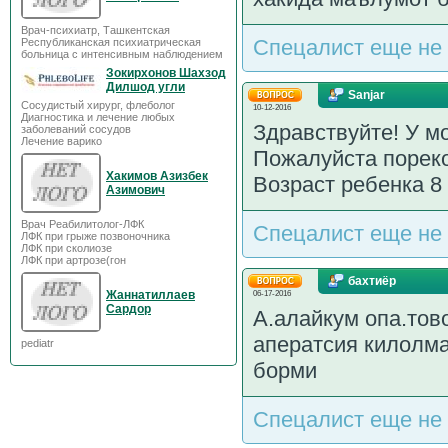
Врач-психиатр, Ташкентская
Спецалист еще не 
Республиканская психиатрическая
больница с интенсивным наблюдением
Зокирхонов Шахзод
Дилшод угли
Sanjar
Сосудистый хирург, флеболог
10-12-2016
Диагностика и лечение любых
Здравствуйте! У м
заболеваний сосудов
Лечение варико
Пожалуйста пореко
Хакимов Азизбек
Возраст ребенка 8
Азимович
Врач Реабилитолог-ЛФК
Спецалист еще не 
ЛФК при грыже позвоночника
ЛФК при сколиозе
ЛФК при артрозе(гон
бахтиёр
Жаннатиллаев
06-17-2016
Сардор
А.алайкум опа.тов
аператсия килолма
pediatr
борми
Спецалист еще не 