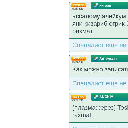
нигора
05-26-2016
ассалому алейкум
яни кизариб огрик
рахмат
Спецалист еще не 
Айтолкын
05-24-2016
Как можно записат
Спецалист еще не 
ANONIM
05-23-2016
(плазмаферез) Toshke
raxmat...