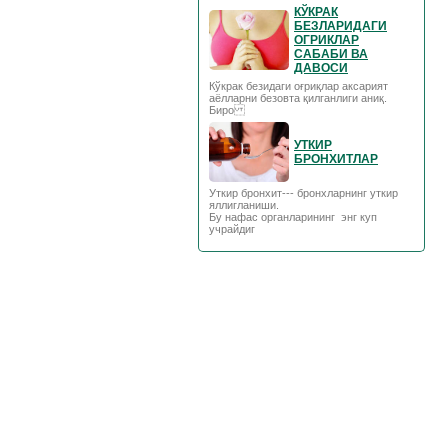
КЎКРАК
БЕЗЛАРИДАГИ
ОГРИКЛАР
САБАБИ ВА
ДАВОСИ
Кўкрак безидаги оғриқлар аксарият
аёлларни безовта қилганлиги аниқ.
Биро
УТКИР
БРОНХИТЛАР
Уткир бронхит--- бронхларнинг уткир
яллигланиши.
Бу нафас органларининг энг куп
учрайдиг