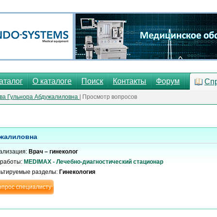
аталог
О каталоге
Поиск
Контакты
Форум
Сп
ва Гульнора Абдужалиловна
| Просмотр вопросов
ужалиловна
ализация:
Врач – гинеколог
 работы:
MEDIMAX - Лечебно-диагностический стационар
льтируемые разделы:
Гинекология
опрос специалисту