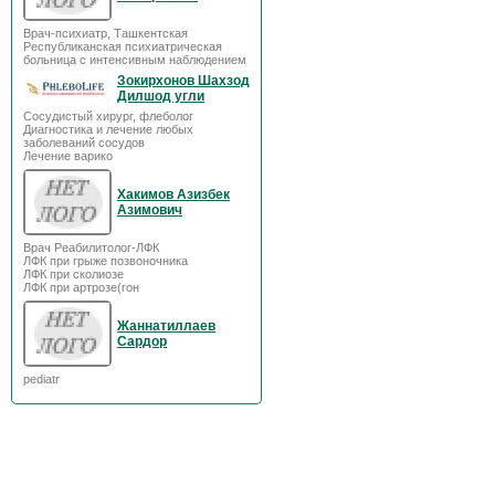
Врач-психиатр, Ташкентская
Республиканская психиатрическая
больница с интенсивным наблюдением
Зокирхонов Шахзод
Дилшод угли
Сосудистый хирург, флеболог
Диагностика и лечение любых
заболеваний сосудов
Лечение варико
Хакимов Азизбек
Азимович
Врач Реабилитолог-ЛФК
ЛФК при грыже позвоночника
ЛФК при сколиозе
ЛФК при артрозе(гон
Жаннатиллаев
Сардор
pediatr