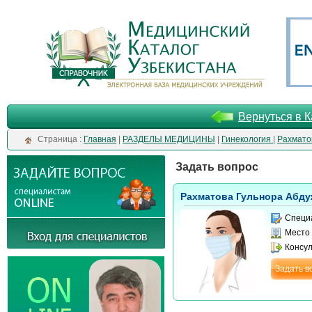
Вернуться в К
Cтраница :
Главная
|
РАЗДЕЛЫ МЕДИЦИНЫ
|
Гинекология
|
Рахмато
Задать вопрос
Рахматова Гульнора Абд
Специ
Место
Консу
Задать в