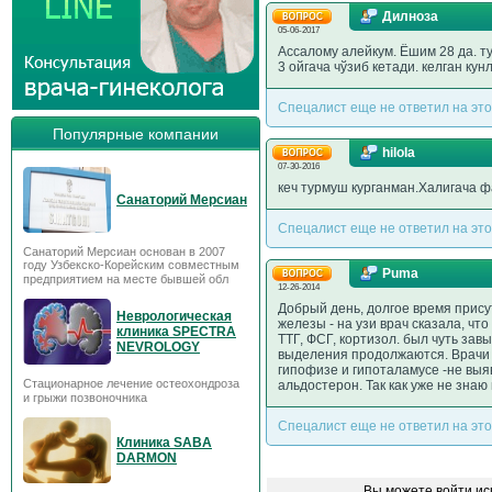
Дилноза
05-06-2017
Ассалому алейкум. Ёшим 28 да. т
3 ойгача чўзиб кетади. келган кун
Спецалист еще не ответил на это
Популярные компании
hilola
07-30-2016
кеч турмуш курганман.Халигача 
Санаторий Мерсиан
Спецалист еще не ответил на это
Санаторий Мерсиан основан в 2007
году Узбекско-Корейским совместным
Puma
предприятием на месте бывшей обл
12-26-2014
Добрый день, долгое время прису
Неврологическая
железы - на узи врач сказала, ч
клиника SPECTRA
ТТГ, ФСГ, кортизол. был чуть зав
NEVROLOGY
выделения продолжаются. Врачи р
гипофизе и гипоталамусе -не выя
Стационарное лечение остеохондроза
альдостерон. Так как уже не знаю
и грыжи позвоночника
Спецалист еще не ответил на это
Клиника SABA
DARMON
Вы можете войти ис