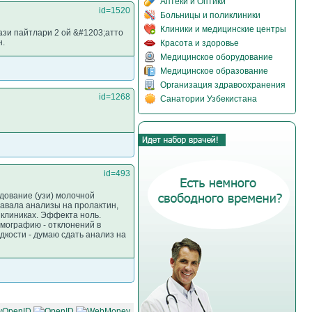
Аптеки и Оптики
id=1520
Больницы и поликлиники
Клиники и медицинские центры
ази пайтлари 2 ой &#1203;атто
н.
Красота и здоровье
Медицинское оборудование
Медицинское образование
Организация здравоохранения
id=1268
Санатории Узбекистана
id=493
дование (узи) молочной
давала анализы на пролактин,
 клиниках. Эффекта ноль.
омографию - отклонений в
кости - думаю сдать анализ на