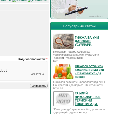
Популярные статьи
ГИЖЖА ВА УНИ
ДАВОЛАШ
УСУЛЛАРИ.
Гижжалар—одам, хайвон ва
усимликларда касаллик кузгатувчи
паразит чувалчанглар.
Код безопасности:
*
Буг
Ошкозон ости бези
касалланганда еки
« Панкреатит »да
пархез
Ошкозон ости бези касалланганда еки «
Панкреатит »да пархез. Ошкозон ости
бези ял
ТАБИИЙ
НИКОБЛАР – ЮЗ
ТЕРИСИНИ
ЁШАРТИРАДИ.
“Илик узилди” даври, илк баҳор чоғлари
ҳар қандай турдаги тери у