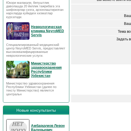
Юкори малакали, бепуштлик
даволашда 20 йиллик тажрибага эга
шифокорлар сизга, арзонлаштирилган
нархларда куйидаги хизматлар
Ваш
курсатади.
Ваш
Неврологическая
клиника NeyroMED
Тема в
Servis
Задать 
Специализированный медицинский
центр NeyroMED Servis, предоставляет
высококвалифицированные
неврологические услуги.
Министерство
здравоохранения
Республики
Узбекистан
Министерство здравоохранения
Республики Узбекистан (далее по
тексту Министерство) является
центральн
Новые консультанты
Амбарцумов Левон
Валерьевич