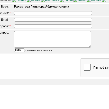
Врач:
Рахматова Гульнора Абдужалиловна
е имя:
*
 Email:
опроса:
*
вопрос:
*
символов осталось.