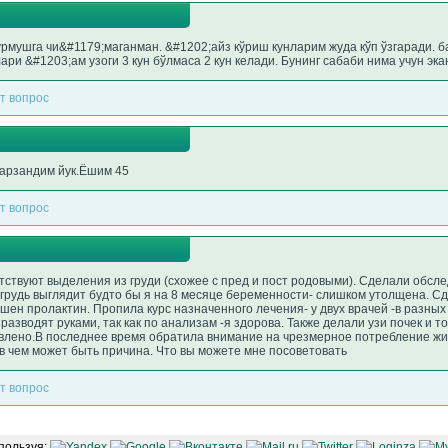
урмушга чи&#1179;маганман. &#1202;айз кўриш кунларим жуда кўп ўзгаради. б
лари &#1203;ам узоги 3 кун бўлмаса 2 кун келади. Бунинг сабаби нима учун эка
т вопрос
фарзандим йук.Ёшим 45
т вопрос
тствуют выделения из груди (схожее с пред и пост родовыми). Сделали обсле
то грудь выглядит будто бы я на 8 месяце беременности- слишком утолщена. С
ышен пролактин. Пропила курс назначенного лечения- у двух врачей -в разных
азводят руками, так как по анализам -я здорова. Также делали узи почек и т
влено.В последнее время обратила внимание на чрезмерное потребление жид
 в чем может быть причина. Что вы можете мне посоветовать
т вопрос
пользуя: