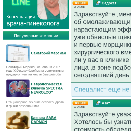
Садокат
05-26-2017
Здравствуйте ,мен
об омолаживающим
нарастающим эффе
Популярные компании
уже обвислые щёки
и первые морщинки
хирургического вм
Санаторий Мерсиан
ли у вас в клиник
лица ,в зоне подбо
Санаторий Мерсиан основан в 2007
году Узбекско-Корейским совместным
сегодняшний день н
предприятием на месте бывшей обл
Неврологическая
Спецалист еще не 
клиника SPECTRA
NEVROLOGY
Стационарное лечение остеохондроза
Азат
и грыжи позвоночника
02-26-2017
Здравствуйте ува
Клиника SABA
Хотелось бы узнат
DARMON
стоимость обследо