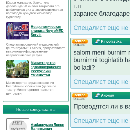
Юкори малакали, бепуштлик
т.п
даволашда 20 йиллик тажрибага эга
шифокорлар сизга, арзонлаштирилган
заранее благодаре
нархларда куйидаги хизматлар
курсатади.
Спецалист еще не 
Неврологическая
клиника NeyroMED
Servis
Rinoplastika
Специализированный медицинский
12-31-2016
центр NeyroMED Servis, предоставляет
salom meni burnim 
высококвалифицированные
неврологические услуги.
burnimni togirlatib h
Министерство
bo'ladi?
здравоохранения
Республики
Узбекистан
Спецалист еще не 
Министерство здравоохранения
Республики Узбекистан (далее по
тексту Министерство) является
центральн
Аноним
12-19-2016
Проводятся ли в в
Новые консультанты
Спецалист еще не 
Амбарцумов Левон
Валерьевич