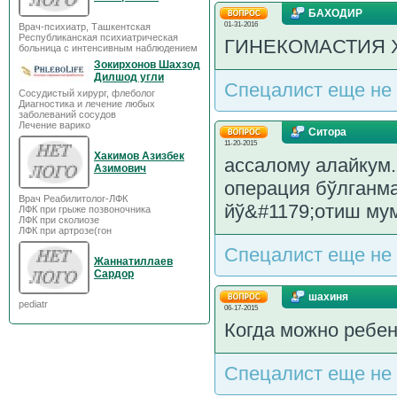
БАХОДИР
01-31-2016
Врач-психиатр, Ташкентская
Республиканская психиатрическая
ГИНЕКОМАСТИЯ 
больница с интенсивным наблюдением
Зокирхонов Шахзод
Дилшод угли
Спецалист еще не 
Сосудистый хирург, флеболог
Диагностика и лечение любых
заболеваний сосудов
Лечение варико
Ситора
11-20-2015
Хакимов Азизбек
ассалому алайкум
Азимович
операция бўлганма
Врач Реабилитолог-ЛФК
йў&#1179;отиш мум
ЛФК при грыже позвоночника
ЛФК при сколиозе
ЛФК при артрозе(гон
Спецалист еще не 
Жаннатиллаев
Сардор
шахиня
pediatr
06-17-2015
Когда можно ребен
Спецалист еще не 