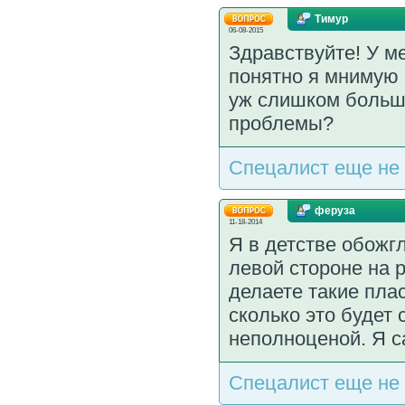
Тимур
06-08-2015
Здравствуйте! У м
понятно я мнимую 
уж слишком больши
проблемы?
Спецалист еще не 
феруза
11-18-2014
Я в детстве обожгл
левой стороне на 
делаете такие пла
сколько это будет 
неполноценой. Я с
Спецалист еще не 