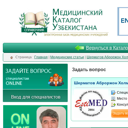
Вернуться в Катало
Cтраница :
Главная
|
Медицинские статьи
|
Шерматов Аброржон Хол
Задать вопрос
Шерматов Аброржон Хол
Специ
Место
Консу
Задать в