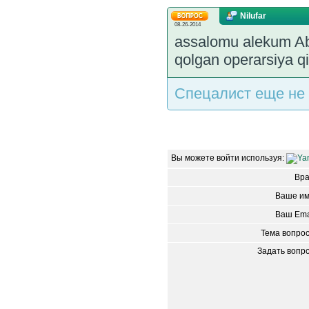
Nilufar
08-26-2014
assalomu alekum Abr
qolgan operarsiya qil
Спецалист еще не 
Вы можете войти используя:
Вр
Ваше им
Ваш Ema
Тема вопро
Задать вопр