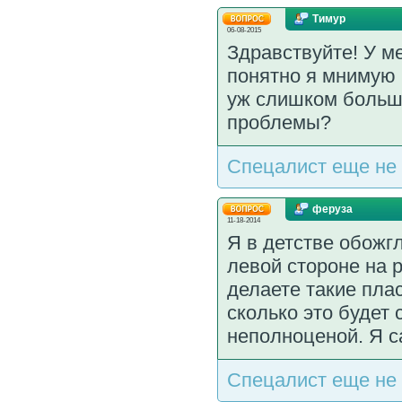
Тимур
06-08-2015
Здравствуйте! У м
понятно я мнимую 
уж слишком больши
проблемы?
Спецалист еще не 
феруза
11-18-2014
Я в детстве обожгл
левой стороне на 
делаете такие пла
сколько это будет 
неполноценой. Я с
Спецалист еще не 