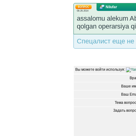
Nilufar
08-26-2014
assalomu alekum Abr
qolgan operarsiya qil
Спецалист еще не 
Вы можете войти используя:
Вр
Ваше им
Ваш Ema
Тема вопро
Задать вопр