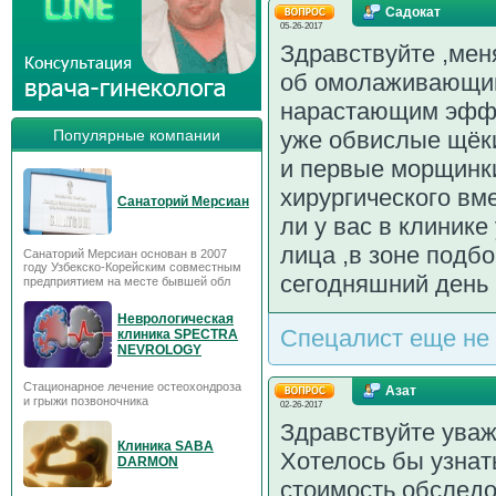
Садокат
05-26-2017
Здравствуйте ,мен
об омолаживающим
нарастающим эффе
Популярные компании
уже обвислые щёки
и первые морщинки
хирургического вм
Санаторий Мерсиан
ли у вас в клиник
лица ,в зоне подбо
Санаторий Мерсиан основан в 2007
году Узбекско-Корейским совместным
сегодняшний день н
предприятием на месте бывшей обл
Неврологическая
Спецалист еще не 
клиника SPECTRA
NEVROLOGY
Стационарное лечение остеохондроза
Азат
и грыжи позвоночника
02-26-2017
Здравствуйте ува
Клиника SABA
Хотелось бы узнат
DARMON
стоимость обследо