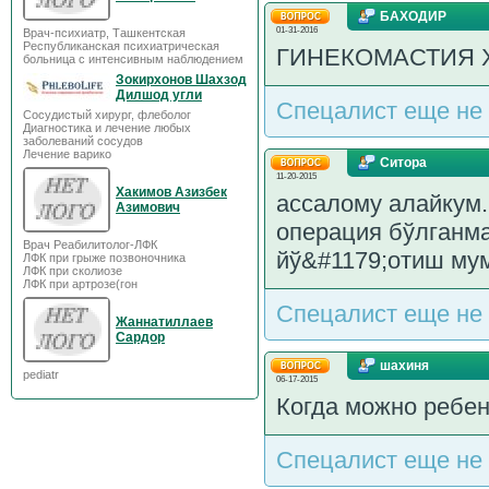
БАХОДИР
01-31-2016
Врач-психиатр, Ташкентская
Республиканская психиатрическая
ГИНЕКОМАСТИЯ 
больница с интенсивным наблюдением
Зокирхонов Шахзод
Дилшод угли
Спецалист еще не 
Сосудистый хирург, флеболог
Диагностика и лечение любых
заболеваний сосудов
Лечение варико
Ситора
11-20-2015
Хакимов Азизбек
ассалому алайкум
Азимович
операция бўлганма
Врач Реабилитолог-ЛФК
йў&#1179;отиш мум
ЛФК при грыже позвоночника
ЛФК при сколиозе
ЛФК при артрозе(гон
Спецалист еще не 
Жаннатиллаев
Сардор
шахиня
pediatr
06-17-2015
Когда можно ребен
Спецалист еще не 