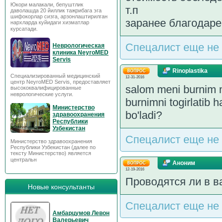
Юкори малакали, бепуштлик
т.п
даволашда 20 йиллик тажрибага эга
шифокорлар сизга, арзонлаштирилган
заранее благодаре
нархларда куйидаги хизматлар
курсатади.
Спецалист еще не 
Неврологическая
клиника NeyroMED
Servis
Rinoplastika
Специализированный медицинский
12-31-2016
центр NeyroMED Servis, предоставляет
salom meni burnim 
высококвалифицированные
неврологические услуги.
burnimni togirlatib h
Министерство
bo'ladi?
здравоохранения
Республики
Узбекистан
Спецалист еще не 
Министерство здравоохранения
Республики Узбекистан (далее по
тексту Министерство) является
центральн
Аноним
12-19-2016
Проводятся ли в в
Новые консультанты
Спецалист еще не 
Амбарцумов Левон
Валерьевич