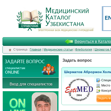
Вернуться в Катало
Cтраница :
Главная
|
Медицинские статьи
|
Флебология
|
Шерматов 
Задать вопрос
Шерматов Аброржон Хол
Специ
Место
Консу
Задать в