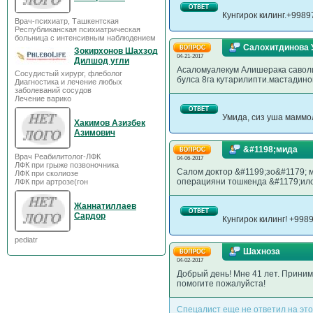
Кунгирок килинг.+998
Врач-психиатр, Ташкентская
Республиканская психиатрическая
больница с интенсивным наблюдением
Салохитдинова 
Зокирхонов Шахзод
04-21-2017
Дилшод угли
Асаломуалекум Алишерака саволим
Сосудистый хирург, флеболог
булса 8га кутарилипти.мастадино
Диагностика и лечение любых
заболеваний сосудов
Лечение варико
Умида, сиз уша маммол
Хакимов Азизбек
Азимович
&#1198;мида
Врач Реабилитолог-ЛФК
04-06-2017
ЛФК при грыже позвоночника
Салом доктор &#1199;зо&#1179; 
ЛФК при сколиозе
операцияни тошкенда &#1179;ил
ЛФК при артрозе(гон
Жаннатиллаев
Сардор
Кунгирок килинг! +99
pediatr
Шахноза
04-02-2017
Добрый день! Мне 41 лет. Приним
помогите пожалуйста!
Спецалист еще не ответил на это