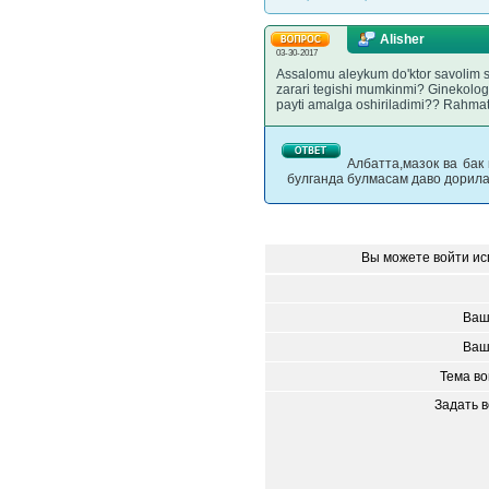
Alisher
03-30-2017
Assalomu aleykum do'ktor savolim s
zarari tegishi mumkinmi? Ginekolog 
payti amalga oshiriladimi?? Rahmat
Албатта,мазок ва бак
булганда булмасам даво дорила
Вы можете войти ис
Ваш
Ваш
Тема в
Задать 