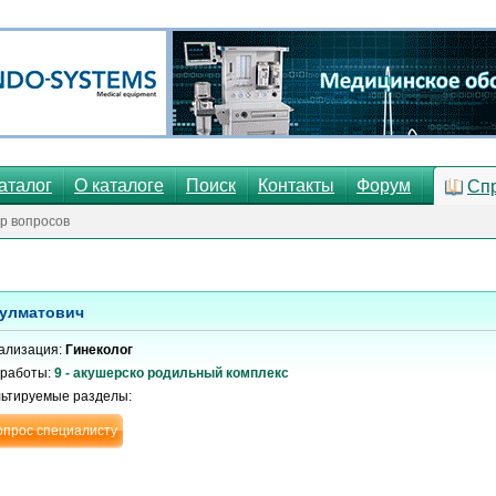
аталог
О каталоге
Поиск
Контакты
Форум
Сп
р вопросов
улматович
ализация:
Гинеколог
 работы:
9 - акушерско родильный комплекс
льтируемые разделы:
опрос специалисту