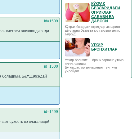
КЎКРАК
БЕЗЛАРИДАГИ
ОГРИКЛАР
САБАБИ ВА
id=1509
ДАВОСИ
Кўкрак безидаги оғриқлар аксарият
аёлларни безовта қилганлиги аниқ.
рак кистаси аникланди энди
Биро
УТКИР
БРОНХИТЛАР
Уткир бронхит--- бронхларнинг уткир
яллигланиши.
id=1500
Бу нафас органларининг энг куп
учрайдиг
а боладими. Б&#1199;ндай
id=1499
чает сухость во влагалище!