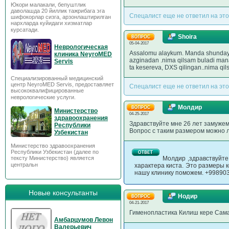
Юкори малакали, бепуштлик
даволашда 20 йиллик тажрибага эга
Спецалист еще не ответил на это
шифокорлар сизга, арзонлаштирилган
нархларда куйидаги хизматлар
курсатади.
Shoira
05-04-2017
Неврологическая
Assalomu alaykum. Manda shunday sa
клиника NeyroMED
azginadan .nima qilsam buladi mana 
Servis
ta kesereva, DXS qilingan..nima qils
Специализированный медицинский
центр NeyroMED Servis, предоставляет
Спецалист еще не ответил на это
высококвалифицированные
неврологические услуги.
Молдир
Министерство
04-25-2017
здравоохранения
Здравствуйте мне 26 лет замужем 
Республики
Вопрос с таким размером можно ле
Узбекистан
Министерство здравоохранения
Республики Узбекистан (далее по
тексту Министерство) является
Молдир ,здравствуйте
центральн
характера киста. Это размеры 
нашу клинику поможем. +99890
Новые консультанты
Нодир
04-21-2017
Гименопластика Килиш кере Сам
Амбарцумов Левон
Валерьевич