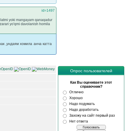
id=1497
y holatmi yoki mangayam qanaqadur
 zarari yo'qmi davolanish homila
ак ,ундаям хомила анча катта
Опрос пользователей
Как Вы оцениваете этот
справочник?
Отлично
Хорошо
Надо подумать
Надо доработать
Захожу на сайт первый раз
Нет ответа