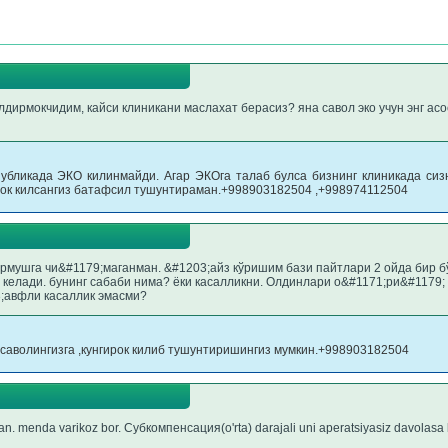
лдирмокчидим, кайси клиникани маслахат берасиз? яна савол эко учун энг а
публикада ЭКО килинмайди. Агар ЭКОга талаб булса бизнинг клиникада си
рок килсангиз батафсил тушунтираман.+998903182504 ,+998974112504
урмушга чи&#1179;маганман. &#1203;айз кўришим бази пайтлари 2 ойда бир бўл
келади. бунинг сабаби нима? ёки касалликни. Олдинлари о&#1171;ри&#1179;
3;авфли касаллик эмасми?
саволингизга ,кунгирок килиб тушунтиришингиз мумкин.+998903182504
. menda varikoz bor. Субкомпенсация(o'rta) darajali uni aperatsiyasiz davolasa b