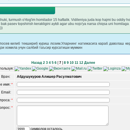
huki, turmush o'rtog'im homilador 15 haftalik. Vidileniya juda kop hajmi bu oddi
bak pasev topshirish kerakligini aytdi agar ubu nojo'ya narsa chiqsa uni homilaga
))
 посев килиб текшириб куриш лозим.Уларнинг натижасига караб даволаш кер
ри хомила учун салбий таъсир курсатиши мумкин
Назад
2
3
4
5
6
[
7
]
8
9
10
11
12
Далее
пользуя:
Врач:
Абдушукуров Алишер Расулматович
е имя:
*
 Email:
опроса:
*
вопрос:
*
символов осталось.