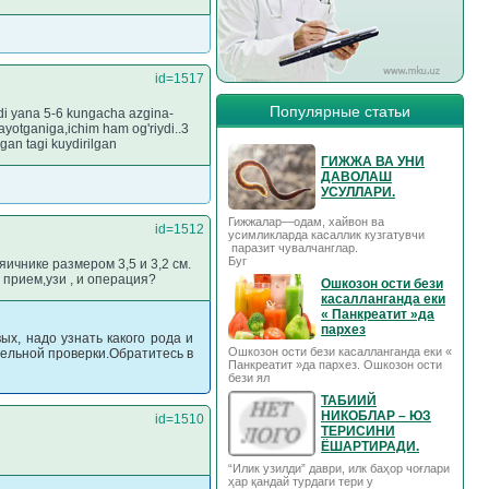
id=1517
Популярные статьи
di yana 5-6 kungacha azgina-
ayotganiga,ichim ham og'riydi..3
gan tagi kuydirilgan
ГИЖЖА ВА УНИ
ДАВОЛАШ
УСУЛЛАРИ.
Гижжалар—одам, хайвон ва
id=1512
усимликларда касаллик кузгатувчи
паразит чувалчанглар.
Буг
яичнике размером 3,5 и 3,2 см.
 прием,узи , и операция?
Ошкозон ости бези
касалланганда еки
« Панкреатит »да
пархез
ых, надо узнать какого рода и
Ошкозон ости бези касалланганда еки «
ельной проверки.Обратитесь в
Панкреатит »да пархез. Ошкозон ости
бези ял
ТАБИИЙ
НИКОБЛАР – ЮЗ
id=1510
ТЕРИСИНИ
ЁШАРТИРАДИ.
“Илик узилди” даври, илк баҳор чоғлари
ҳар қандай турдаги тери у