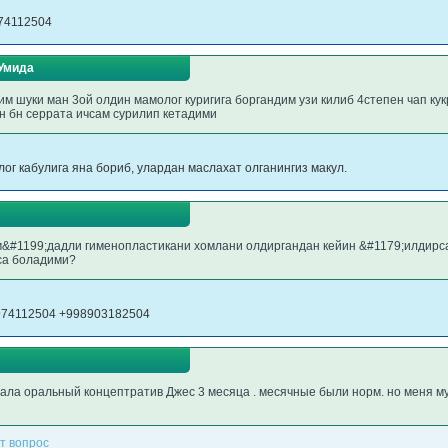
974112504
Умида
 шуки ман 3ой олдин мамолог куригига боргандим узи килиб 4степен чап кук
н бн серрата ичсам сурилип кетадими
ог кабулига яна бориб, улардан маслахат олганингиз макул.
м&#1199;дадли гименопластикани хомлани олдиргандан кейин &#1179;илдирс
са боладими?
8974112504 +998903182504
ала оральный концептратив Джес 3 месяца . месячные были норм. но меня му
т вопрос