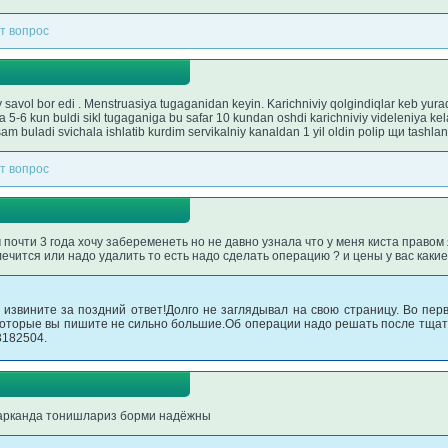
т вопрос
vol bor edi . Menstruasiya tugaganidan keyin. Karichniviy qolgindiqlar keb yura
5-6 kun buldi sikl tugaganiga bu safar 10 kundan oshdi karichniviy videleniya kel
am buladi svichala ishlatib kurdim servikalniy kanaldan 1 yil oldin polip щи tashlan
т вопрос
почти 3 года хочу забеременеть но не давно узнала что у меня киста правом 
чится или надо удалить то есть надо сделать операцию ? и цены у вас какие
 извините за поздний ответ!Долго не заглядывал на свою страницу. Во перв
которые вы пишите не сильно большие.Об операции надо решать после тщат
3182504.
арканда тонишлариз борми надёжны