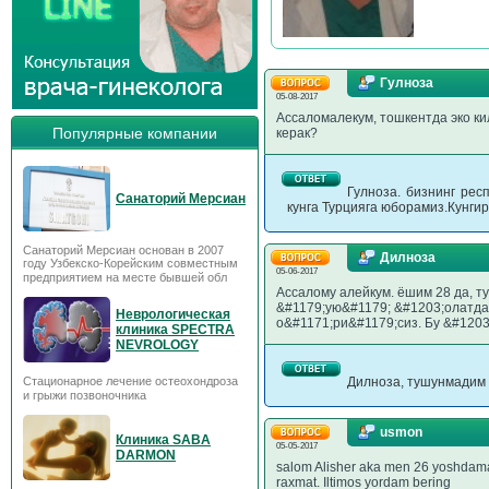
Гулноза
05-08-2017
Ассаломалекум, тошкентда эко ки
Популярные компании
керак?
Гулноза. бизнинг рес
Санаторий Мерсиан
кунга Турцияга юборамиз.Кунги
Санаторий Мерсиан основан в 2007
Дилноза
году Узбекско-Корейским совместным
05-06-2017
предприятием на месте бывшей обл
Ассалому алейкум. ёшим 28 да, т
&#1179;ую&#1179; &#1203;олатда 
Неврологическая
о&#1171;ри&#1179;сиз. Бу &#120
клиника SPECTRA
NEVROLOGY
Стационарное лечение остеохондроза
Дилноза, тушунмадим 
и грыжи позвоночника
usmon
Клиника SABA
05-05-2017
DARMON
salom Alisher aka men 26 yoshdaman
raxmat. Iltimos yordam bering