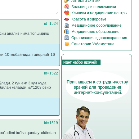
Аптеки и Оптики
Больницы и поликлиники
Клиники и медицинские центры
Красота и здоровье
id=1524
Медицинское оборудование
Медицинское образование
сосий анализ нима топшириш
Организация здравоохранения
Санатории Узбекистана
зни 10 мобайнида тайерлаб 16
id=1522
ади. 2 кун ёки 3 кун жуда
 билан келарди. &#1203;озир
id=1519
o'ladimi bo'lsa qanday. oldindan