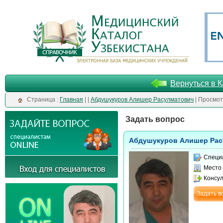
Вернуться в К
Cтраница :
Главная
| |
Абдушукуров Алишер Расулматович
| Просмот
Задать вопрос
Абдушукуров Алишер Рас
Специ
Место
Консу
Задать в