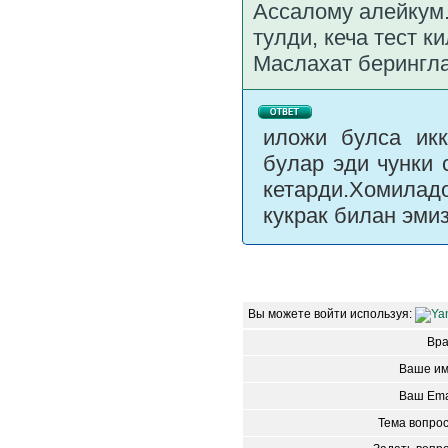
Ассалому алейкум.
тулди, кеча тест 
Маслахат берингл
иложи булса икк
булар эди чунки 
кетарди.Хомиладо
кукрак билан эми
Вы можете войти используя:
Вр
Ваше им
Ваш Ema
Тема вопро