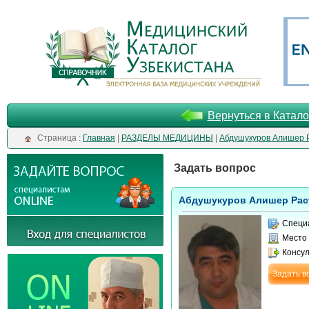
Вернуться в Катало
Cтраница :
Главная
|
РАЗДЕЛЫ МЕДИЦИНЫ
|
Абдушукуров Алишер 
Задать вопрос
Абдушукуров Алишер Рас
Специ
Место
Консу
Задать в