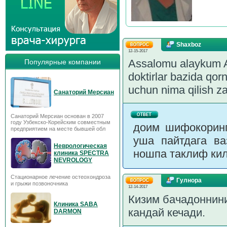
Shaxboz
12-15-2017
Assalomu alaykum Al
Популярные компании
doktirlar bazida qor
uchun nima qilish za
Санаторий Мерсиан
Санаторий Мерсиан основан в 2007
году Узбекско-Корейским совместным
доим шифокоринг
предприятием на месте бывшей обл
уша пайтдага ва
Неврологическая
ношпа таклиф кил
клиника SPECTRA
NEVROLOGY
Стационарное лечение остеохондроза
Гулнора
и грыжи позвоночника
12-14-2017
Кизим бачадоннин
Клиника SABA
кандай кечади.
DARMON