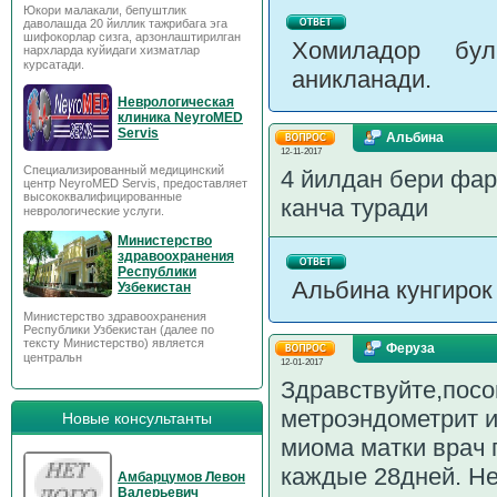
Юкори малакали, бепуштлик
даволашда 20 йиллик тажрибага эга
шифокорлар сизга, арзонлаштирилган
Хомиладор бул
нархларда куйидаги хизматлар
курсатади.
аникланади.
Неврологическая
клиника NeyroMED
Servis
Альбина
12-11-2017
Специализированный медицинский
4 йилдан бери фар
центр NeyroMED Servis, предоставляет
высококвалифицированные
канча туради
неврологические услуги.
Министерство
здравоохранения
Республики
Альбина кунгирок
Узбекистан
Министерство здравоохранения
Республики Узбекистан (далее по
тексту Министерство) является
Феруза
центральн
12-01-2017
Здравствуйте,посо
метроэндометрит и
Новые консультанты
миома матки врач 
каждые 28дней. Не
Амбарцумов Левон
Валерьевич