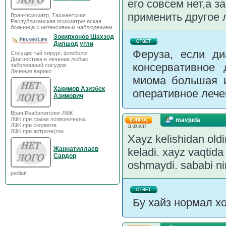
его совсем нет,а з
применить другое 
Врач-психиатр, Ташкентская
Республиканская психиатрическая
больница с интенсивным наблюдением
Зокирхонов Шахзод
Дилшод угли
Феруза, если ди
Сосудистый хирург, флеболог
Диагностика и лечение любых
консервативное 
заболеваний сосудов
Лечение варико
миома большая и
Хакимов Азизбек
оперативное лечен
Азимович
Врач Реабилитолог-ЛФК
ЛФК при грыже позвоночника
mavjuda
ЛФК при сколиозе
11-30-2017
ЛФК при артрозе(гон
Xayz kelishidan oldi
Жаннатиллаев
keladi. xayz vaqtida
Сардор
oshmaydi. sababi n
pediatr
Бу хайз нормал х