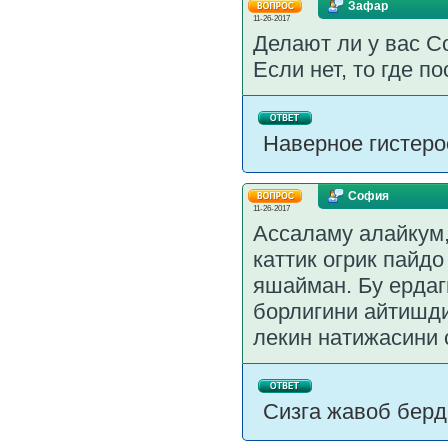
Зафар
11-26-2017
Делают ли у вас С
Если нет, то где п
Наверное гистеро
София
11-26-2017
Ассаламу алайкум,
каттик огрик пайд
яшайман. Бу ердаг
борлигини айтишди
лекин натижасини 
Сизга жавоб бер