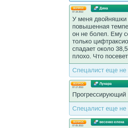
Дина
07-19-2013
У меня двойняшки 
повышенная темпер
он не болел. Ему 
только цифтраксио
спадает около 38,5
плохо. Что посеве
Спецалист еще не 
Лунара
07-17-2013
Прогрессирующий 
Спецалист еще не 
весенко елена
07-05-2013