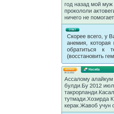
год назад мой муж
прокололи актовег
ничего не помогает
Скорее всего, у 
анемия, которая
обратиться к 
(восстановить гем
Насиба
06-13-2013
Ассалому алайкум 
булди.Бу 2012 июл
такрорланди.Касал
тутмади.Хозирда К
керак.Жавоб учун 