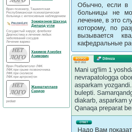
Обычно, если в 
Врач-психиатр, Ташкентская
больницы не мог
Республиканская психиатрическая
больница с интенсивным наблюдением
лечение, в это с
Зокирхонов Шахзод
Дилшод угли
которому, по ра
Сосудистый хирург, флеболог
вызывается кв
Диагностика и лечение любых
заболеваний сосудов
кафедральные раб
Лечение варико
Хакимов Азизбек
Азимович
Dilnoza
08-07-2013
Врач Реабилитолог-ЛФК
Mani ug'lim 1 yoshd
ЛФК при грыже позвоночника
ЛФК при сколиозе
nevrapatologga obor
ЛФК при артрозе(гон
asparkam yozgandi.
Жаннатиллаев
Сардор
bulepti. Samarqand
diakarb, asparkam yo
pediatr
Qanaqa preparat be
Надо Вам показат