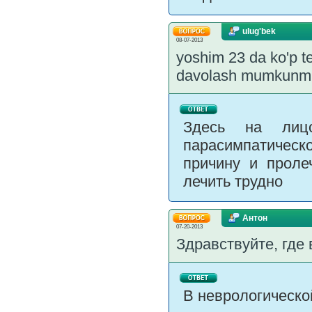
ulug'bek
08-07-2013
yoshim 23 da ko'p t
davolash mumkunmi?
Здесь на лицо
парасимпатическ
причину и проле
лечить трудно
Антон
07-20-2013
Здравствуйте, где
В неврологическо