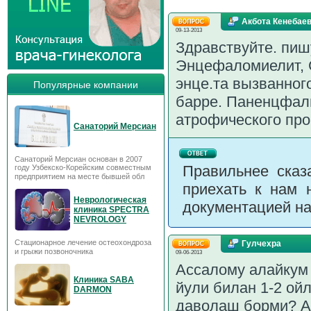
Акбота Кенебае
09-13-2013
Здравствуйте. пиш
Энцефаломиелит, 
энце.та вызванног
Популярные компании
барре. Паненцфал
атрофического про
Санаторий Мерсиан
Санаторий Мерсиан основан в 2007
Правильнее сказ
году Узбекско-Корейским совместным
предприятием на месте бывшей обл
приехать к нам 
Неврологическая
документацией на
клиника SPECTRA
NEVROLOGY
Стационарное лечение остеохондроза
Гулчехра
и грыжи позвоночника
09-06-2013
Ассалому алайкум 
Клиника SABA
йули билан 1-2 о
DARMON
даволаш борми? А