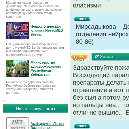
Юкори малакали, бепуштлик
оласизми
даволашда 20 йиллик тажрибага эга
шифокорлар сизга, арзонлаштирилган
нархларда куйидаги хизматлар
курсатади.
Мирсадыкова До
Неврологическая
клиника NeyroMED
отделения нейрох
Servis
80-86)
Специализированный медицинский
центр NeyroMED Servis, предоставляет
высококвалифицированные
неврологические услуги.
Хисрав
08-17-2013
Министерство
Здравствуйте пожа
здравоохранения
Республики
Восходящий парали
Узбекистан
препараты делать 
Министерство здравоохранения
Республики Узбекистан (далее по
отравление а вот п
тексту Министерство) является
центральн
без сыл а потом ру
но пальцы неа... 
Новые консультанты
отлично вышло... Б
Амбарцумов Левон
Валерьевич