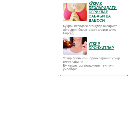
КЎКРАК
БЕЗЛАРИДАГИ
ОГРИКЛАР
САБАБИ ВА
ДАВОСИ
Кўкрак безидаги оғриқлар аксарият
аёлларни безовта қилганлиги аниқ.
Биро
УТКИР
БРОНХИТЛАР
Уткир бронхит--- бронхларнинг уткир
яллигланиши.
Бу нафас органларининг энг куп
учрайдиг