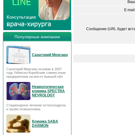
Ваш
E-mail
Сообщение (URL будет вст
Популярные компании
Санаторий Мерсиан
Санаторий Мерсиан основан в 2007
году Узбекско-Корейским совместным
предприятием на месте бывшей обл
Неврологическая
клиника SPECTRA
NEVROLOGY
Стационарное лечение остеохондроза
и грыжи позвоночника
Клиника SABA
DARMON