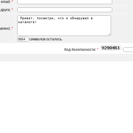
 email:
*
 друга:
*
авлен):
*
символов осталось.
Код безопасности:
*