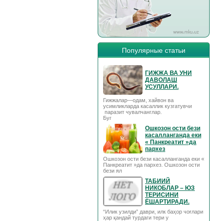
Популярные статьи
ГИЖЖА ВА УНИ
ДАВОЛАШ
УСУЛЛАРИ.
Гижжалар—одам, хайвон ва
усимликларда касаллик кузгатувчи
паразит чувалчанглар.
Буг
Ошкозон ости бези
касалланганда еки
« Панкреатит »да
пархез
Ошкозон ости бези касалланганда еки «
Панкреатит »да пархез. Ошкозон ости
бези ял
ТАБИИЙ
НИКОБЛАР – ЮЗ
ТЕРИСИНИ
ЁШАРТИРАДИ.
“Илик узилди” даври, илк баҳор чоғлари
ҳар қандай турдаги тери у