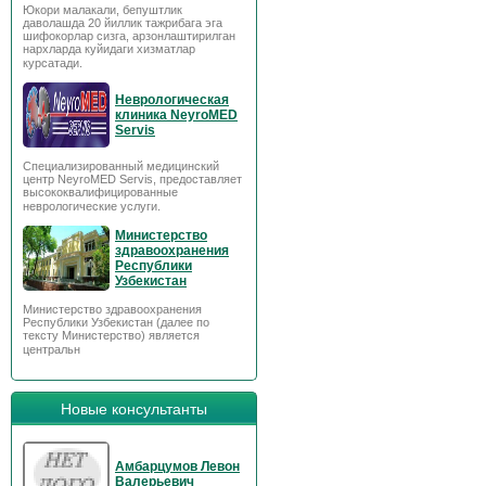
Юкори малакали, бепуштлик
даволашда 20 йиллик тажрибага эга
шифокорлар сизга, арзонлаштирилган
нархларда куйидаги хизматлар
курсатади.
Неврологическая
клиника NeyroMED
Servis
Специализированный медицинский
центр NeyroMED Servis, предоставляет
высококвалифицированные
неврологические услуги.
Министерство
здравоохранения
Республики
Узбекистан
Министерство здравоохранения
Республики Узбекистан (далее по
тексту Министерство) является
центральн
Новые консультанты
Амбарцумов Левон
Валерьевич