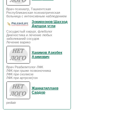
Врач-психиатр, Ташкентская
Республиканская психиатрическая
больница с интенсивным наблюдением
Зокирхонов Шахзод
Дилшод угли
Сосудистый хирург, флеболог
Диагностика и лечение любых
заболеваний сосудов
Лечение варико
Хакимов Азизбек
Азимович
Врач Реабилитолог-ЛФК
ЛФК при грыже позвоночника
ЛФК при сколиозе
ЛФК при артрозе(гон
Жаннатиллаев
Сардор
pediatr