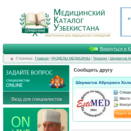
Вернуться в К
Cтраница :
Главная
|
РАЗДЕЛЫ МЕДИЦИНЫ
|
Терапия
|
Шерматов А
Сообщить другу
Шерматов Аброржон Хол
Специ
Место
Консу
Задать в