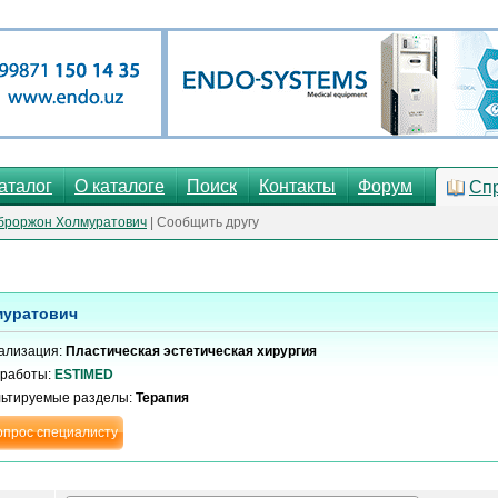
аталог
О каталоге
Поиск
Контакты
Форум
Сп
броржон Холмуратович
| Сообщить другу
муратович
ализация:
Пластическая эстетическая хирургия
 работы:
ESTIMED
льтируемые разделы:
Терапия
опрос специалисту