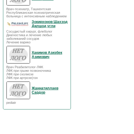
Врач-психиатр, Ташкентская
Республиканская психиатрическая
больница с интенсивным наблюдением
Зокирхонов Шахзод
Дилшод угли
Сосудистый хирург, флеболог
Диагностика и лечение любых
заболеваний сосудов
Лечение варико
Хакимов Азизбек
Азимович
Врач Реабилитолог-ЛФК
ЛФК при грыже позвоночника
ЛФК при сколиозе
ЛФК при артрозе(гон
Жаннатиллаев
Сардор
pediatr