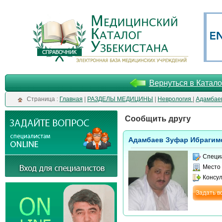
Вернуться в Катало
Cтраница :
Главная
|
РАЗДЕЛЫ МЕДИЦИНЫ
|
Неврология
|
Адамбае
Сообщить другу
Адамбаев Зуфар Ибрагим
Специ
Место
Консу
Задать в