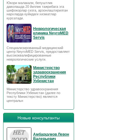
Юкори малакали, бепуштлик
даволашда 20 йиллик тажрибага эга
шифокорлар сизга, арзонлаштирилган
нархларда куйидаги хизматлар
курсатади.
Неврологическая
клиника NeyroMED
Servis
Специализированный медицинский
центр NeyroMED Servis, предоставляет
высококвалифицированные
неврологические услуги.
Министерство
здравоохранения
Республики
Узбекистан
Министерство здравоохранения
Республики Узбекистан (далее по
тексту Министерство) является
центральн
Новые консультанты
Амбарцумов Левон
Валерьевич