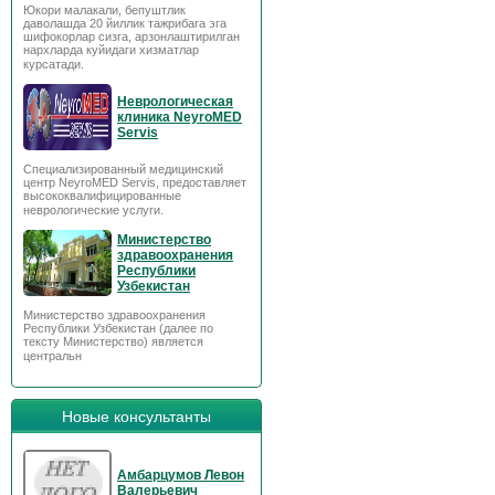
Юкори малакали, бепуштлик
даволашда 20 йиллик тажрибага эга
шифокорлар сизга, арзонлаштирилган
нархларда куйидаги хизматлар
курсатади.
Неврологическая
клиника NeyroMED
Servis
Специализированный медицинский
центр NeyroMED Servis, предоставляет
высококвалифицированные
неврологические услуги.
Министерство
здравоохранения
Республики
Узбекистан
Министерство здравоохранения
Республики Узбекистан (далее по
тексту Министерство) является
центральн
Новые консультанты
Амбарцумов Левон
Валерьевич