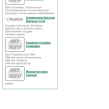
Врач-психиатр, Ташкентская
Республиканская психиатрическая
больница с интенсивным наблюдением
Зокирхонов Шахзод
Дилшод угли
Сосудистый хирург, флеболог
Диагностика и лечение любых
заболеваний сосудов
Лечение варико
Хакимов Азизбек
Азимович
Врач Реабилитолог-ЛФК
ЛФК при грыже позвоночника
ЛФК при сколиозе
ЛФК при артрозе(гон
Жаннатиллаев
Сардор
pediatr