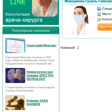
Максумова Гузаль Гиясов
Специ
Место
Консу
Задать в
Популярные компании
Санаторий Мерсиан
Компаний - 2
Санаторий Мерсиан основан в 2007
году Узбекско-Корейским совместным
предприятием на месте бывшей обл
Неврологическая
клиника SPECTRA
NEVROLOGY
Стационарное лечение остеохондроза
и грыжи позвоночника
Клиника SABA
DARMON