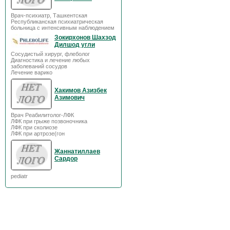
Врач-психиатр, Ташкентская
Республиканская психиатрическая
больница с интенсивным наблюдением
Зокирхонов Шахзод
Дилшод угли
Сосудистый хирург, флеболог
Диагностика и лечение любых
заболеваний сосудов
Лечение варико
Хакимов Азизбек
Азимович
Врач Реабилитолог-ЛФК
ЛФК при грыже позвоночника
ЛФК при сколиозе
ЛФК при артрозе(гон
Жаннатиллаев
Сардор
pediatr