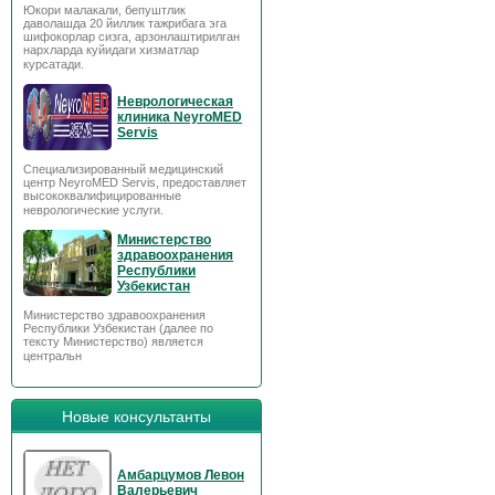
Юкори малакали, бепуштлик
даволашда 20 йиллик тажрибага эга
шифокорлар сизга, арзонлаштирилган
нархларда куйидаги хизматлар
курсатади.
Неврологическая
клиника NeyroMED
Servis
Специализированный медицинский
центр NeyroMED Servis, предоставляет
высококвалифицированные
неврологические услуги.
Министерство
здравоохранения
Республики
Узбекистан
Министерство здравоохранения
Республики Узбекистан (далее по
тексту Министерство) является
центральн
Новые консультанты
Амбарцумов Левон
Валерьевич