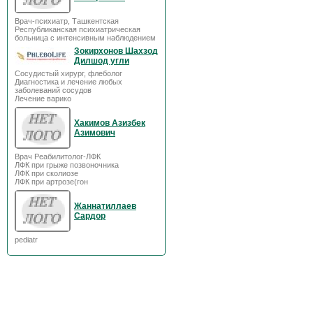
Врач-психиатр, Ташкентская
Республиканская психиатрическая
больница с интенсивным наблюдением
Зокирхонов Шахзод
Дилшод угли
Сосудистый хирург, флеболог
Диагностика и лечение любых
заболеваний сосудов
Лечение варико
Хакимов Азизбек
Азимович
Врач Реабилитолог-ЛФК
ЛФК при грыже позвоночника
ЛФК при сколиозе
ЛФК при артрозе(гон
Жаннатиллаев
Сардор
pediatr