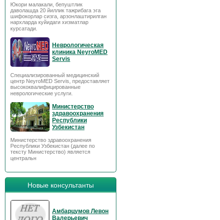
Юкори малакали, бепуштлик
даволашда 20 йиллик тажрибага эга
шифокорлар сизга, арзонлаштирилган
нархларда куйидаги хизматлар
курсатади.
Неврологическая
клиника NeyroMED
Servis
Специализированный медицинский
центр NeyroMED Servis, предоставляет
высококвалифицированные
неврологические услуги.
Министерство
здравоохранения
Республики
Узбекистан
Министерство здравоохранения
Республики Узбекистан (далее по
тексту Министерство) является
центральн
Новые консультанты
Амбарцумов Левон
Валерьевич