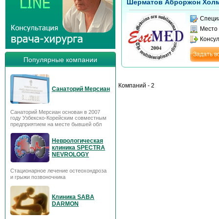
Шерматов Аброржон Хол
Специ
Место
Консу
Задать в
Популярные компании
Компаний - 2
Санаторий Мерсиан
Санаторий Мерсиан основан в 2007
году Узбекско-Корейским совместным
предприятием на месте бывшей обл
Неврологическая
клиника SPECTRA
NEVROLOGY
Стационарное лечение остеохондроза
и грыжи позвоночника
Клиника SABA
DARMON