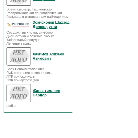
Врач-психиатр, Ташкентская
Республиканская психиатрическая
больница с интенсивным наблюдением
Зокирхонов Шахзод
Дилшод угли
Сосудистый хирург, флеболог
Диагностика и лечение любых
заболеваний сосудов
Лечение варико
Хакимов Азизбек
Азимович
Врач Реабилитолог-ЛФК
ЛФК при грыже позвоночника
ЛФК при сколиозе
ЛФК при артрозе(гон
Жаннатиллаев
Сардор
pediatr