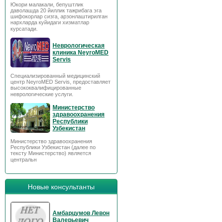
Юкори малакали, бепуштлик
даволашда 20 йиллик тажрибага эга
шифокорлар сизга, арзонлаштирилган
нархларда куйидаги хизматлар
курсатади.
Неврологическая
клиника NeyroMED
Servis
Специализированный медицинский
центр NeyroMED Servis, предоставляет
высококвалифицированные
неврологические услуги.
Министерство
здравоохранения
Республики
Узбекистан
Министерство здравоохранения
Республики Узбекистан (далее по
тексту Министерство) является
центральн
Новые консультанты
Амбарцумов Левон
Валерьевич