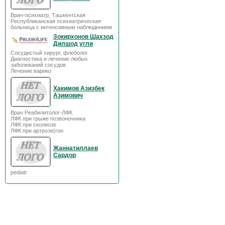
Врач-психиатр, Ташкентская
Республиканская психиатрическая
больница с интенсивным наблюдением
Зокирхонов Шахзод
Дилшод угли
Сосудистый хирург, флеболог
Диагностика и лечение любых
заболеваний сосудов
Лечение варико
Хакимов Азизбек
Азимович
Врач Реабилитолог-ЛФК
ЛФК при грыже позвоночника
ЛФК при сколиозе
ЛФК при артрозе(гон
Жаннатиллаев
Сардор
pediatr