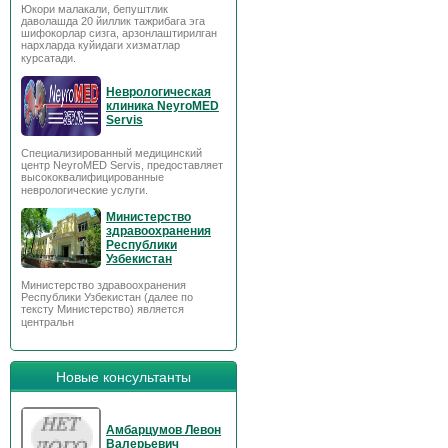
Юкори малакали, бепуштлик
даволашда 20 йиллик тажрибага эга
шифокорлар сизга, арзонлаштирилган
нархларда куйидаги хизматлар
курсатади.
Неврологическая
клиника NeyroMED
Servis
Специализированный медицинский
центр NeyroMED Servis, предоставляет
высококвалифицированные
неврологические услуги.
Министерство
здравоохранения
Республики
Узбекистан
Министерство здравоохранения
Республики Узбекистан (далее по
тексту Министерство) является
центральн
Новые консультанты
Амбарцумов Левон
Валерьевич