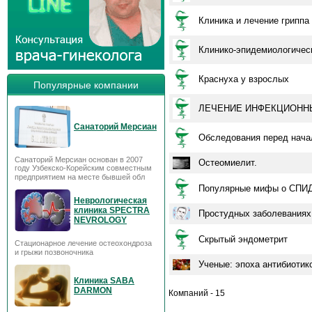
Клиника и лечение гриппа
Клинико-эпидемиологическ
Краснуха у взрослых
Популярные компании
ЛЕЧЕНИЕ ИНФЕКЦИОНН
Санаторий Мерсиан
Обследования перед нача
Санаторий Мерсиан основан в 2007
Остеомиелит.
году Узбекско-Корейским совместным
предприятием на месте бывшей обл
Популярные мифы о СПИ
Неврологическая
клиника SPECTRA
Простудных заболеваниях
NEVROLOGY
Скрытый эндометрит
Стационарное лечение остеохондроза
и грыжи позвоночника
Ученые: эпоха антибиотик
Клиника SABA
DARMON
Компаний - 15