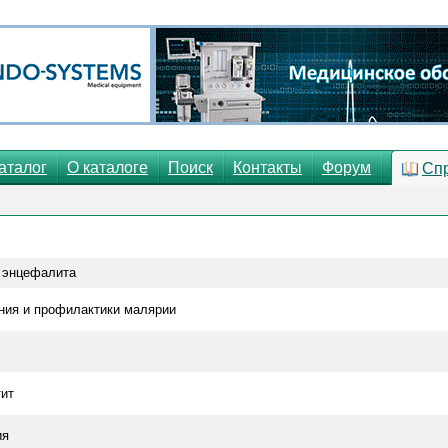
аталог
О каталоге
Поиск
Контакты
Форум
Сп
и
 энцефалита
ния и профилактики малярии
тит
ия