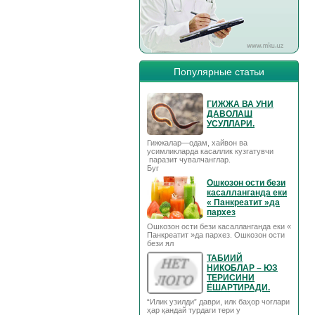
Популярные статьи
ГИЖЖА ВА УНИ
ДАВОЛАШ
УСУЛЛАРИ.
Гижжалар—одам, хайвон ва
усимликларда касаллик кузгатувчи
паразит чувалчанглар.
Буг
Ошкозон ости бези
касалланганда еки
« Панкреатит »да
пархез
Ошкозон ости бези касалланганда еки «
Панкреатит »да пархез. Ошкозон ости
бези ял
ТАБИИЙ
НИКОБЛАР – ЮЗ
ТЕРИСИНИ
ЁШАРТИРАДИ.
“Илик узилди” даври, илк баҳор чоғлари
ҳар қандай турдаги тери у