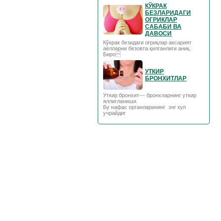
КЎКРАК
БЕЗЛАРИДАГИ
ОГРИКЛАР
САБАБИ ВА
ДАВОСИ
Кўкрак безидаги оғриқлар аксарият
аёлларни безовта қилганлиги аниқ.
Биро
УТКИР
БРОНХИТЛАР
Уткир бронхит--- бронхларнинг уткир
яллигланиши.
Бу нафас органларининг энг куп
учрайдиг