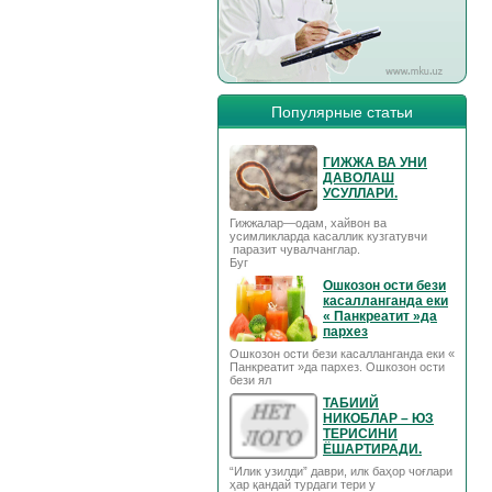
Популярные статьи
ГИЖЖА ВА УНИ
ДАВОЛАШ
УСУЛЛАРИ.
Гижжалар—одам, хайвон ва
усимликларда касаллик кузгатувчи
паразит чувалчанглар.
Буг
Ошкозон ости бези
касалланганда еки
« Панкреатит »да
пархез
Ошкозон ости бези касалланганда еки «
Панкреатит »да пархез. Ошкозон ости
бези ял
ТАБИИЙ
НИКОБЛАР – ЮЗ
ТЕРИСИНИ
ЁШАРТИРАДИ.
“Илик узилди” даври, илк баҳор чоғлари
ҳар қандай турдаги тери у