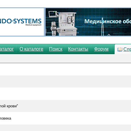
аталог
О каталоге
Поиск
Контакты
Форум
Сп
ой крови''
ловека