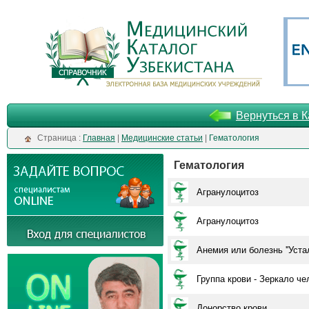
Вернуться в К
Cтраница :
Главная
|
Медицинские статьи
|
Гематология
Гематология
Агранулоцитоз
Агранулоцитоз
Анемия или болезнь ''Устал
Группа крови - Зеркало че
Донорство крови