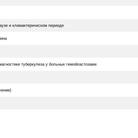
аузе и климактерическом периоде
бина
иагностике туберкулеза у больных гемобластозами
жение)