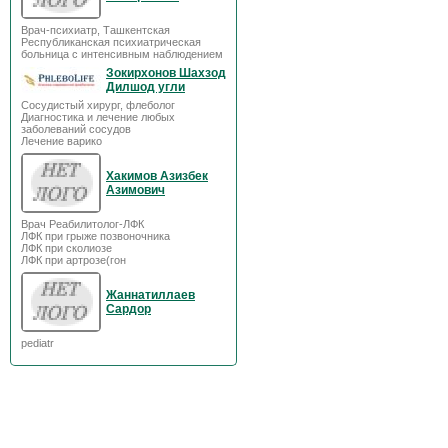
Врач-психиатр, Ташкентская
Республиканская психиатрическая
больница с интенсивным наблюдением
Зокирхонов Шахзод
Дилшод угли
Сосудистый хирург, флеболог
Диагностика и лечение любых
заболеваний сосудов
Лечение варико
Хакимов Азизбек
Азимович
Врач Реабилитолог-ЛФК
ЛФК при грыже позвоночника
ЛФК при сколиозе
ЛФК при артрозе(гон
Жаннатиллаев
Сардор
pediatr