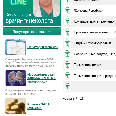
Железный дефицит
Контрацепция в пре-меноп
Популярные компании
Признаки низкого гемогло
Сидячий тромбофлебит
Санаторий Мерсиан
Современные подходы к д
Санаторий Мерсиан основан в 2007
году Узбекско-Корейским совместным
Тромбоцитопении
предприятием на месте бывшей обл
Неврологическая
Тромбоцитопении (продол
клиника SPECTRA
NEVROLOGY
Стационарное лечение остеохондроза
и грыжи позвоночника
Компаний - 13
Клиника SABA
DARMON