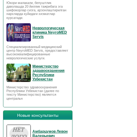
Юкори малакали, бепуштлик
даволашда 20 йиллик тажрибага эга
шифокорлар сизга, арзонлаштирилган
нархларда куйидаги хизматлар
курсатади.
Неврологическая
клиника NeyroMED
Servis
Специализированный медицинский
центр NeyroMED Servis, предоставляет
высококвалифицированные
неврологические услуги.
Министерство
здравоохранения
Республики
Узбекистан
Министерство здравоохранения
Республики Узбекистан (далее по
тексту Министерство) является
центральн
Новые консультанты
Амбарцумов Левон
Валерьевич