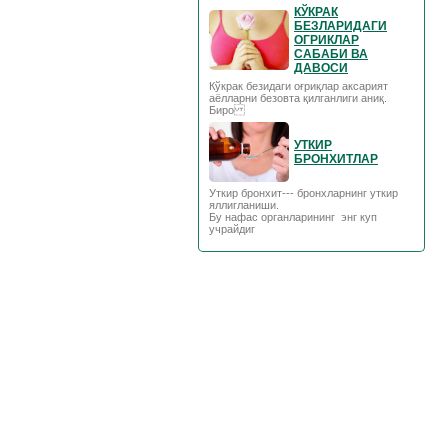
КЎКРАК
БЕЗЛАРИДАГИ
ОГРИКЛАР
САБАБИ ВА
ДАВОСИ
Кўкрак безидаги оғриқлар аксарият
аёлларни безовта қилганлиги аниқ.
Биро
УТКИР
БРОНХИТЛАР
Уткир бронхит--- бронхларнинг уткир
яллигланиши.
Бу нафас органларининг энг куп
учрайдиг