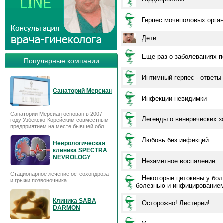
Герпес мочеполовых орга
Дети
Еще раз о заболеваниях
Популярные компании
Интимный герпес - ответы
Санаторий Мерсиан
Инфекции-невидимки
Санаторий Мерсиан основан в 2007
Легенды о венерических 
году Узбекско-Корейским совместным
предприятием на месте бывшей обл
Любовь без инфекций
Неврологическая
клиника SPECTRA
NEVROLOGY
Незаметное воспаление
Стационарное лечение остеохондроза
Некоторые цитокины у бо
и грыжи позвоночника
болезнью и инфицированием
Клиника SABA
Осторожно! Листерии!
DARMON