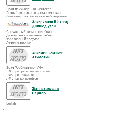
Врач-психиатр, Ташкентская
Республиканская психиатрическая
больница с интенсивным наблюдением
Зокирхонов Шахзод
Дилшод угли
Сосудистый хирург, флеболог
Диагностика и лечение любых
заболеваний сосудов
Лечение варико
Хакимов Азизбек
Азимович
Врач Реабилитолог-ЛФК
ЛФК при грыже позвоночника
ЛФК при сколиозе
ЛФК при артрозе(гон
Жаннатиллаев
Сардор
pediatr