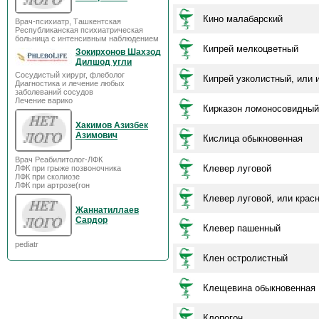
Кино малабарский
Врач-психиатр, Ташкентская
Республиканская психиатрическая
больница с интенсивным наблюдением
Кипрей мелкоцветный
Зокирхонов Шахзод
Дилшод угли
Сосудистый хирург, флеболог
Кипрей узколистный, или 
Диагностика и лечение любых
заболеваний сосудов
Лечение варико
Кирказон ломоносовидный
Хакимов Азизбек
Азимович
Кислица обыкновенная
Врач Реабилитолог-ЛФК
Клевер луговой
ЛФК при грыже позвоночника
ЛФК при сколиозе
ЛФК при артрозе(гон
Клевер луговой, или крас
Жаннатиллаев
Сардор
Клевер пашенный
pediatr
Клен остролистный
Клещевина обыкновенная
Клопогон