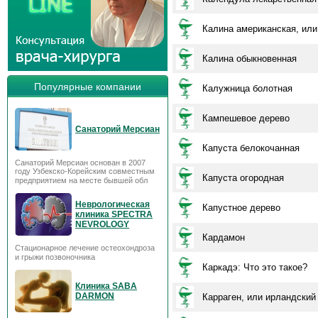
Калина американская, или
Калина обыкновенная
Популярные компании
Калужница болотная
Кампешевое дерево
Санаторий Мерсиан
Капуста белокочанная
Санаторий Мерсиан основан в 2007
году Узбекско-Корейским совместным
Капуста огородная
предприятием на месте бывшей обл
Неврологическая
Капустное дерево
клиника SPECTRA
NEVROLOGY
Кардамон
Стационарное лечение остеохондроза
и грыжи позвоночника
Каркадэ: Что это такое?
Клиника SABA
DARMON
Карраген, или ирландский