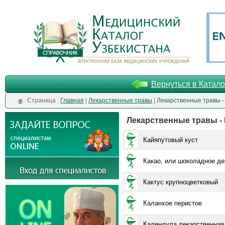
Вернуться в Катало
Cтраница :
Главная
|
Лекарственные травы
|
Лекарственные травы -
Лекарственные травы - 
Кайяпутовый куст
Какао, или шоколадное де
Кактус крупноцветковый
Каланхое перистое
Календула лекарственная 