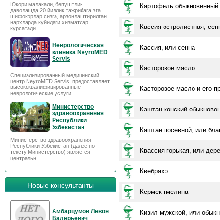
Юкори малакали, бепуштлик
Картофель обыкновенный
даволашда 20 йиллик тажрибага эга
шифокорлар сизга, арзонлаштирилган
нархларда куйидаги хизматлар
Кассия остролистная, сен
курсатади.
Неврологическая
Кассия, или сенна
клиника NeyroMED
Servis
Касторовое масло
Специализированный медицинский
центр NeyroMED Servis, предоставляет
высококвалифицированные
Касторовое масло и его п
неврологические услуги.
Министерство
Каштан конский обыкнове
здравоохранения
Республики
Узбекистан
Каштан посевной, или бла
Министерство здравоохранения
Республики Узбекистан (далее по
Квассия горькая, или дер
тексту Министерство) является
центральн
Квебрахо
Новые консультанты
Кермек гмелина
Амбарцумов Левон
Кизил мужской, или обык
Валерьевич