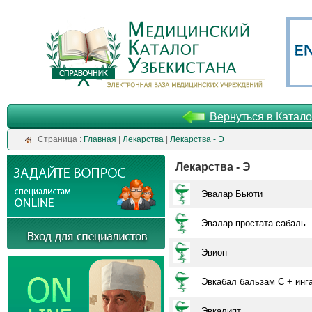
Вернуться в Катало
Cтраница :
Главная
|
Лекарства
|
Лекарства - Э
Лекарства - Э
Эвалар Бьюти
Эвалар простата сабаль
Эвион
Эвкабал бальзам С + инг
Эвкалипт