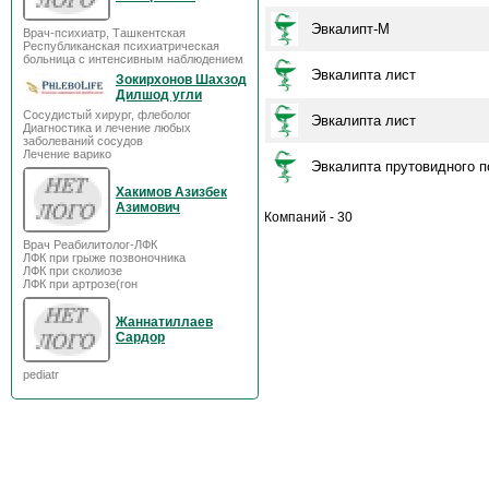
Эвкалипт-М
Врач-психиатр, Ташкентская
Республиканская психиатрическая
больница с интенсивным наблюдением
Эвкалипта лист
Зокирхонов Шахзод
Дилшод угли
Сосудистый хирург, флеболог
Эвкалипта лист
Диагностика и лечение любых
заболеваний сосудов
Лечение варико
Эвкалипта прутовидного п
Хакимов Азизбек
Азимович
Компаний - 30
Врач Реабилитолог-ЛФК
ЛФК при грыже позвоночника
ЛФК при сколиозе
ЛФК при артрозе(гон
Жаннатиллаев
Сардор
pediatr