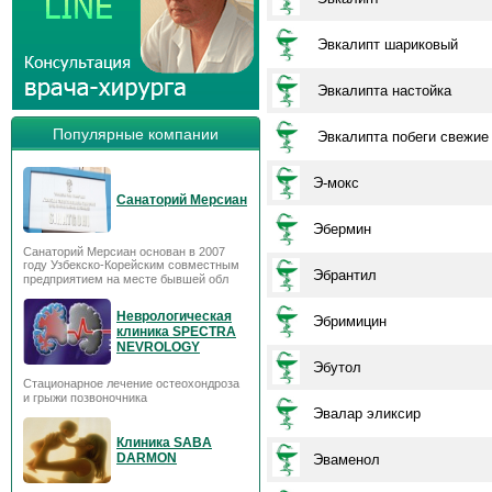
Эвкалипт шариковый
Эвкалипта настойка
Популярные компании
Эвкалипта побеги свежие
Э-мокс
Санаторий Мерсиан
Эбермин
Санаторий Мерсиан основан в 2007
году Узбекско-Корейским совместным
Эбрантил
предприятием на месте бывшей обл
Неврологическая
Эбримицин
клиника SPECTRA
NEVROLOGY
Эбутол
Стационарное лечение остеохондроза
и грыжи позвоночника
Эвалар эликсир
Клиника SABA
DARMON
Эваменол