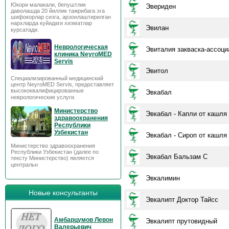
Юкори малакали, бепуштлик
Эвериден
даволашда 20 йиллик тажрибага эга
шифокорлар сизга, арзонлаштирилган
нархларда куйидаги хизматлар
Эвилан
курсатади.
Неврологическая
Эвиталия закваска-ассоци
клиника NeyroMED
Servis
Эвитол
Специализированный медицинский
центр NeyroMED Servis, предоставляет
высококвалифицированные
Эвкабал
неврологические услуги.
Министерство
Эвкабал - Капли от кашля
здравоохранения
Республики
Узбекистан
Эвкабал - Сироп от кашля
Министерство здравоохранения
Республики Узбекистан (далее по
Эвкабал Бальзам С
тексту Министерство) является
центральн
Эвкалимин
Новые консультанты
Эвкалипт Доктор Тайсс
Амбарцумов Левон
Эвкалипт прутовидный
Валерьевич