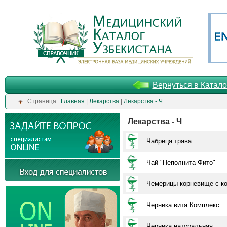
Вернуться в Катало
Cтраница :
Главная
|
Лекарства
|
Лекарства - Ч
Лекарства - Ч
Чабреца трава
Чай "Неполнита-Фито"
Чемерицы корневище с к
Черника вита Комплекс
Черника натуральная