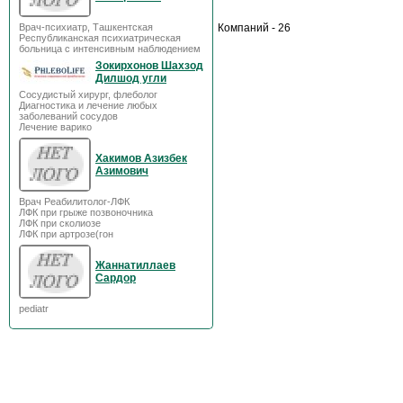
Врач-психиатр, Ташкентская
Компаний - 26
Республиканская психиатрическая
больница с интенсивным наблюдением
Зокирхонов Шахзод
Дилшод угли
Сосудистый хирург, флеболог
Диагностика и лечение любых
заболеваний сосудов
Лечение варико
Хакимов Азизбек
Азимович
Врач Реабилитолог-ЛФК
ЛФК при грыже позвоночника
ЛФК при сколиозе
ЛФК при артрозе(гон
Жаннатиллаев
Сардор
pediatr