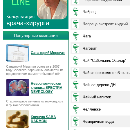
Чабрец
Чабреца экстракт жидкий
Популярные компании
Чага
Чаговит
Санаторий Мерсиан
Чай "Сабельник-Эвалар"
Санаторий Мерсиан основан в 2007
году Узбекско-Корейским совместным
Чай из фенхеля с яблочн
предприятием на месте бывшей обл
Неврологическая
Чайное дерево-ДН
клиника SPECTRA
NEVROLOGY
Чайный напиток
Стационарное лечение остеохондроза
и грыжи позвоночника
Челленже
Клиника SABA
DARMON
Чемеричная вода