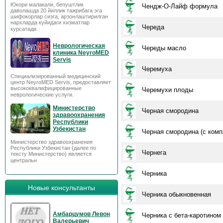
Юкори малакали, бепуштлик
Чендж-О-Лайф формула
даволашда 20 йиллик тажрибага эга
шифокорлар сизга, арзонлаштирилган
нархларда куйидаги хизматлар
Череда
курсатади.
Неврологическая
Череды масло
клиника NeyroMED
Servis
Черемуха
Специализированный медицинский
центр NeyroMED Servis, предоставляет
высококвалифицированные
Черемухи плоды
неврологические услуги.
Министерство
Черная смородина
здравоохранения
Республики
Узбекистан
Черная смородина (с комп
Министерство здравоохранения
Республики Узбекистан (далее по
Чернега
тексту Министерство) является
центральн
Черника
Новые консультанты
Черника обыкновенная
Амбарцумов Левон
Черника с бета-каротином
Валерьевич