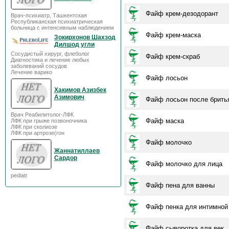
Файф крем-дезодорант
Врач-психиатр, Ташкентская
Республиканская психиатрическая
больница с интенсивным наблюдением
Файф крем-маска
Зокирхонов Шахзод
Дилшод угли
Сосудистый хирург, флеболог
Файф крем-скраб
Диагностика и лечение любых
заболеваний сосудов
Лечение варико
Файф лосьон
Хакимов Азизбек
Азимович
Файф лосьон после брить
Врач Реабилитолог-ЛФК
Файф маска
ЛФК при грыже позвоночника
ЛФК при сколиозе
ЛФК при артрозе(гон
Файф молочко
Жаннатиллаев
Сардор
Файф молочко для лица
pediatr
Файф пена для ванны
Файф пенка для интимной
Файф сыворотка для век