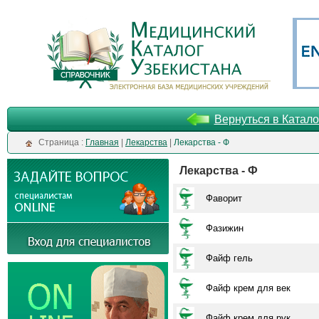
Вернуться в Катало
Cтраница :
Главная
|
Лекарства
|
Лекарства - Ф
Лекарства - Ф
Фаворит
Фазижин
Файф гель
Файф крем для век
Файф крем для рук