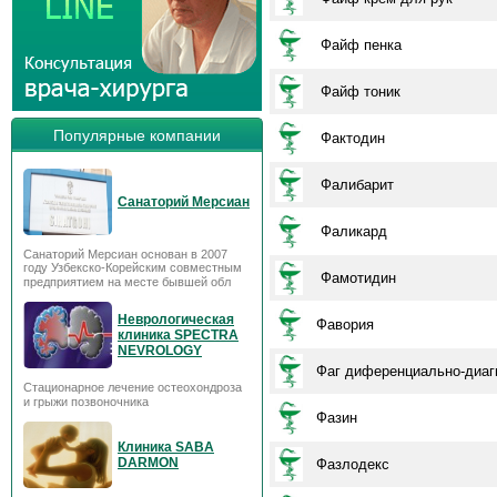
Файф пенка
Файф тоник
Популярные компании
Фактодин
Фалибарит
Санаторий Мерсиан
Фаликард
Санаторий Мерсиан основан в 2007
году Узбекско-Корейским совместным
Фамотидин
предприятием на месте бывшей обл
Неврологическая
Фавория
клиника SPECTRA
NEVROLOGY
Фаг диференциально-диагн
Стационарное лечение остеохондроза
и грыжи позвоночника
Фазин
Клиника SABA
DARMON
Фазлодекс