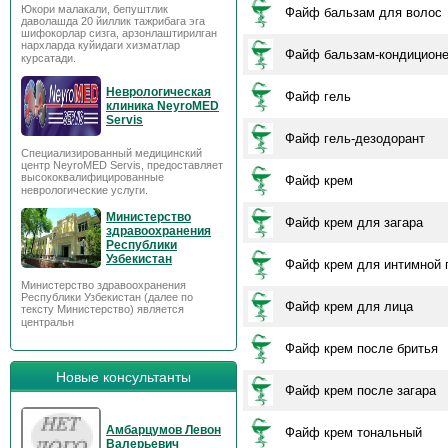
Юкори малакали, бепуштлик
Файф бальзам для волос
даволашда 20 йиллик тажрибага эга
шифокорлар сизга, арзонлаштирилган
нархларда куйидаги хизматлар
Файф бальзам-кондицион
курсатади.
Неврологическая
Файф гель
клиника NeyroMED
Servis
Файф гель-дезодорант
Специализированный медицинский
центр NeyroMED Servis, предоставляет
высококвалифицированные
Файф крем
неврологические услуги.
Министерство
Файф крем для загара
здравоохранения
Республики
Узбекистан
Файф крем для интимной 
Министерство здравоохранения
Республики Узбекистан (далее по
Файф крем для лица
тексту Министерство) является
центральн
Файф крем после бритья
Новые консультанты
Файф крем после загара
Амбарцумов Левон
Файф крем тональный
Валерьевич