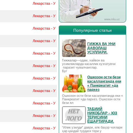
Лекарства - У
Лекарства - У
Лекарства - У
Популярные статьи
Лекарства - У
ГИЖЖА ВА УНИ
ДАВОЛАШ
УСУЛЛАРИ.
Лекарства - У
Гижжалар—одам, хайвон ва
усимликларда касаллик кузгатувчи
Лекарства - У
паразит чувалчанглар.
Буг
Ошкозон ости бези
Лекарства - У
касалланганда еки
« Панкреатит »да
пархез
Лекарства - У
Ошкозон ости бези касалланганда еки «
Панкреатит »да пархез. Ошкозон ости
бези ял
Лекарства - У
ТАБИИЙ
НИКОБЛАР – ЮЗ
Лекарства - У
ТЕРИСИНИ
ЁШАРТИРАДИ.
“Илик узилди” даври, илк баҳор чоғлари
Лекарства - У
ҳар қандай турдаги тери у