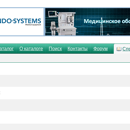
аталог
О каталоге
Поиск
Контакты
Форум
Сп
С