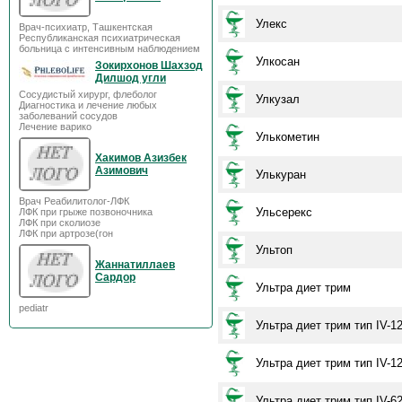
Улекс
Врач-психиатр, Ташкентская
Республиканская психиатрическая
больница с интенсивным наблюдением
Улкосан
Зокирхонов Шахзод
Дилшод угли
Сосудистый хирург, флеболог
Улкузал
Диагностика и лечение любых
заболеваний сосудов
Лечение варико
Улькометин
Хакимов Азизбек
Азимович
Улькуран
Врач Реабилитолог-ЛФК
Ульсерекс
ЛФК при грыже позвоночника
ЛФК при сколиозе
ЛФК при артрозе(гон
Ультоп
Жаннатиллаев
Сардор
Ультра диет трим
pediatr
Ультра диет трим тип IV-12
Ультра диет трим тип IV-12
Ультра диет трим тип IV-62