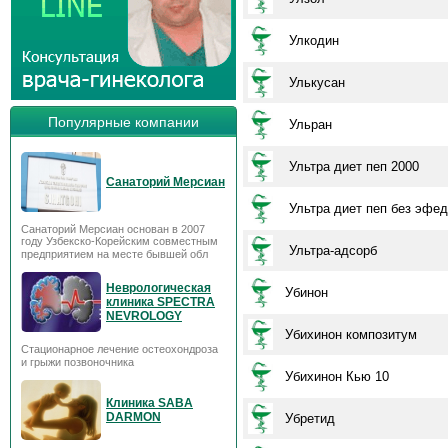
Улкодин
Улькусан
Популярные компании
Ульран
Ультра диет пеп 2000
Санаторий Мерсиан
Ультра диет пеп без эфе
Санаторий Мерсиан основан в 2007
году Узбекско-Корейским совместным
Ультра-адсорб
предприятием на месте бывшей обл
Неврологическая
Убинон
клиника SPECTRA
NEVROLOGY
Убихинон композитум
Стационарное лечение остеохондроза
и грыжи позвоночника
Убихинон Кью 10
Клиника SABA
DARMON
Убретид