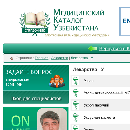
Вернуться в К
Cтраница :
Главная
|
Лекарства
|
Лекарства - У
Лекарства - У
У-пан
Уголь активированный М
Укроп пахучий
Уксусная кислота
Улзол