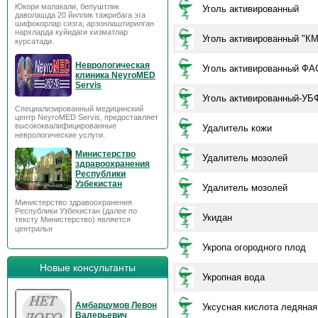
Юкори малакали, бепуштлик
Уголь активированный
даволашда 20 йиллик тажрибага эга
шифокорлар сизга, арзонлаштирилган
нархларда куйидаги хизматлар
Уголь активированный "КМ
курсатади.
Неврологическая
Уголь активированный ФА
клиника NeyroMED
Servis
Уголь активированный-УБ
Специализированный медицинский
центр NeyroMED Servis, предоставляет
высококвалифицированные
Удалитель кожи
неврологические услуги.
Министерство
Удалитель мозолей
здравоохранения
Республики
Узбекистан
Удалитель мозолей
Министерство здравоохранения
Республики Узбекистан (далее по
Укидан
тексту Министерство) является
центральн
Укропа огородного плод
Новые консультанты
Укропная вода
Амбарцумов Левон
Уксусная кислота ледяная
Валерьевич