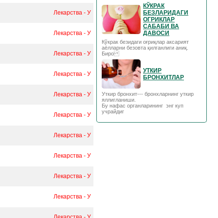
КЎКРАК
Лекарства - У
БЕЗЛАРИДАГИ
ОГРИКЛАР
САБАБИ ВА
Лекарства - У
ДАВОСИ
Кўкрак безидаги оғриқлар аксарият
аёлларни безовта қилганлиги аниқ.
Лекарства - У
Биро
УТКИР
Лекарства - У
БРОНХИТЛАР
Лекарства - У
Уткир бронхит--- бронхларнинг уткир
яллигланиши.
Бу нафас органларининг энг куп
учрайдиг
Лекарства - У
Лекарства - У
Лекарства - У
Лекарства - У
Лекарства - У
Лекарства - У