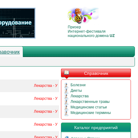
Призер
Интернет-фестиваля
национального домена
UZ
равочник
Справочник
Болезни
Лекарства - У
Диеты
Лекарства
Лекарства - У
Лекарственные травы
Медицинские статьи
Лекарства - У
Медицинские термины
Лекарства - У
Каталог предприятий
Лекарства - У