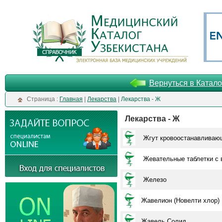
Вернуться в Катало
Cтраница :
Главная
|
Лекарства
|
Лекарства - Ж
Лекарства - Ж
Жгут кровоостанавливаю
Жевательные таблетки с 
Железо
Жавелион (Новелти хлор)
Жавель Солид