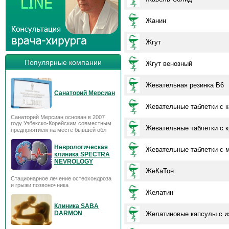
Жанин
Жгут
Популярные компании
Жгут венозный
Жевательная резинка В6
Санаторий Мерсиан
Жевательные таблетки с 
Санаторий Мерсиан основан в 2007
году Узбекско-Корейским совместным
Жевательные таблетки с 
предприятием на месте бывшей обл
Неврологическая
Жевательные таблетки с 
клиника SPECTRA
NEVROLOGY
ЖеКаТон
Стационарное лечение остеохондроза
и грыжи позвоночника
Желатин
Клиника SABA
DARMON
Желатиновые капсулы с из