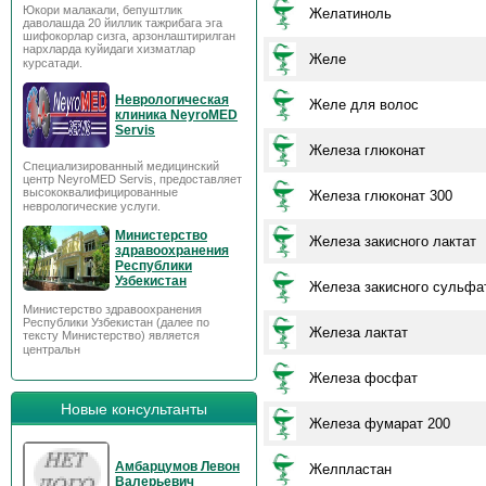
Юкори малакали, бепуштлик
Желатиноль
даволашда 20 йиллик тажрибага эга
шифокорлар сизга, арзонлаштирилган
нархларда куйидаги хизматлар
Желе
курсатади.
Неврологическая
Желе для волос
клиника NeyroMED
Servis
Железа глюконат
Специализированный медицинский
центр NeyroMED Servis, предоставляет
высококвалифицированные
Железа глюконат 300
неврологические услуги.
Министерство
Железа закисного лактат
здравоохранения
Республики
Узбекистан
Железа закисного сульфа
Министерство здравоохранения
Республики Узбекистан (далее по
Железа лактат
тексту Министерство) является
центральн
Железа фосфат
Новые консультанты
Железа фумарат 200
Амбарцумов Левон
Желпластан
Валерьевич