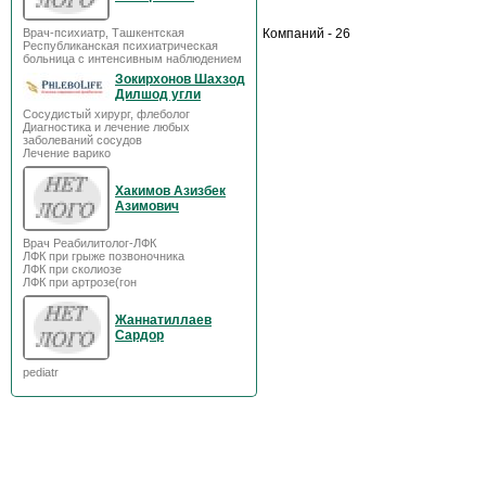
Врач-психиатр, Ташкентская
Компаний - 26
Республиканская психиатрическая
больница с интенсивным наблюдением
Зокирхонов Шахзод
Дилшод угли
Сосудистый хирург, флеболог
Диагностика и лечение любых
заболеваний сосудов
Лечение варико
Хакимов Азизбек
Азимович
Врач Реабилитолог-ЛФК
ЛФК при грыже позвоночника
ЛФК при сколиозе
ЛФК при артрозе(гон
Жаннатиллаев
Сардор
pediatr