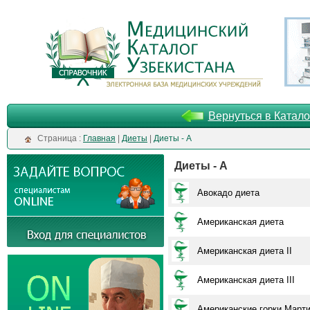
Вернуться в Катало
Cтраница :
Главная
|
Диеты
|
Диеты - А
Диеты - А
Авокадо диета
Американская диета
Американская диета II
Американская диета III
Американские горки Марти