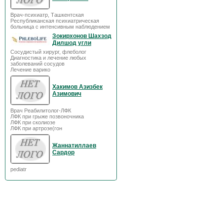
Врач-психиатр, Ташкентская
Республиканская психиатрическая
больница с интенсивным наблюдением
Зокирхонов Шахзод
Дилшод угли
Сосудистый хирург, флеболог
Диагностика и лечение любых
заболеваний сосудов
Лечение варико
Хакимов Азизбек
Азимович
Врач Реабилитолог-ЛФК
ЛФК при грыже позвоночника
ЛФК при сколиозе
ЛФК при артрозе(гон
Жаннатиллаев
Сардор
pediatr