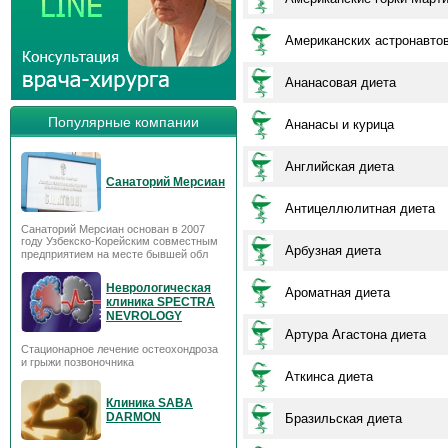
Американских астронавто
Ананасовая диета
Популярные компании
Ананасы и курица
Английская диета
Санаторий Мерсиан
Антицеллюлитная диета
Санаторий Мерсиан основан в 2007
году Узбекско-Корейским совместным
Арбузная диета
предприятием на месте бывшей обл
Неврологическая
Ароматная диета
клиника SPECTRA
NEVROLOGY
Артура Агастона диета
Стационарное лечение остеохондроза
и грыжи позвоночника
Аткинса диета
Клиника SABA
DARMON
Бразильская диета