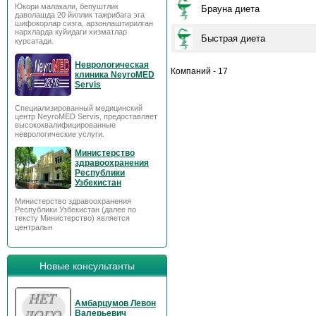
Юкори малакали, бепуштлик
Брауна диета
даволашда 20 йиллик тажрибага эга
шифокорлар сизга, арзонлаштирилган
нархларда куйидаги хизматлар
Быстрая диета
курсатади.
Неврологическая
Компаний - 17
клиника NeyroMED
Servis
Специализированный медицинский
центр NeyroMED Servis, предоставляет
высококвалифицированные
неврологические услуги.
Министерство
здравоохранения
Республики
Узбекистан
Министерство здравоохранения
Республики Узбекистан (далее по
тексту Министерство) является
центральн
Новые консультанты
Амбарцумов Левон
Валерьевич