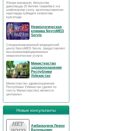
Юкори малакали, бепуштлик
даволашда 20 йиллик тажрибага эга
шифокорлар сизга, арзонлаштирилган
нархларда куйидаги хизматлар
курсатади.
Неврологическая
клиника NeyroMED
Servis
Специализированный медицинский
центр NeyroMED Servis, предоставляет
высококвалифицированные
неврологические услуги.
Министерство
здравоохранения
Республики
Узбекистан
Министерство здравоохранения
Республики Узбекистан (далее по
тексту Министерство) является
центральн
Новые консультанты
Амбарцумов Левон
Валерьевич