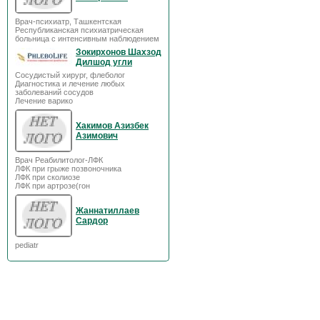
Врач-психиатр, Ташкентская
Республиканская психиатрическая
больница с интенсивным наблюдением
Зокирхонов Шахзод
Дилшод угли
Сосудистый хирург, флеболог
Диагностика и лечение любых
заболеваний сосудов
Лечение варико
Хакимов Азизбек
Азимович
Врач Реабилитолог-ЛФК
ЛФК при грыже позвоночника
ЛФК при сколиозе
ЛФК при артрозе(гон
Жаннатиллаев
Сардор
pediatr