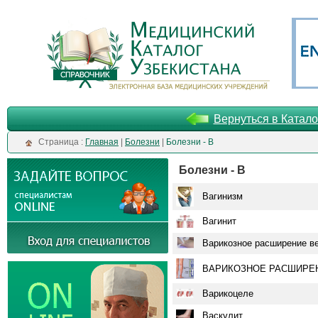
Вернуться в Катало
Cтраница :
Главная
|
Болезни
|
Болезни - В
Болезни - В
Вагинизм
Вагинит
Варикозное расширение ве
ВАРИКОЗНОЕ РАСШИРЕН
Варикоцеле
Васкулит