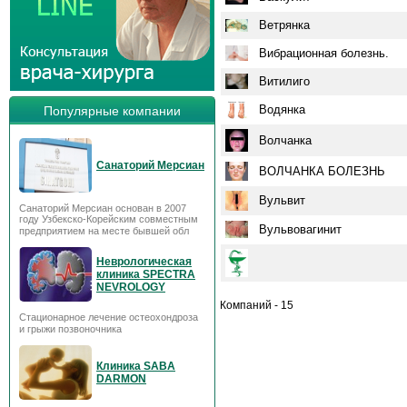
Ветрянка
Вибрационная болезнь.
Витилиго
Водянка
Популярные компании
Волчанка
Санаторий Мерсиан
ВОЛЧАНКА БОЛЕЗНЬ
Вульвит
Санаторий Мерсиан основан в 2007
году Узбекско-Корейским совместным
Вульвовагинит
предприятием на месте бывшей обл
Неврологическая
клиника SPECTRA
NEVROLOGY
Компаний - 15
Стационарное лечение остеохондроза
и грыжи позвоночника
Клиника SABA
DARMON