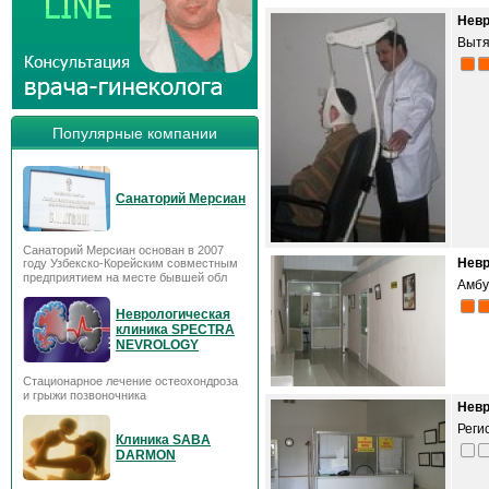
Невр
Вытя
Популярные компании
Санаторий Мерсиан
Санаторий Мерсиан основан в 2007
Невр
году Узбекско-Корейским совместным
предприятием на месте бывшей обл
Амбу
Неврологическая
клиника SPECTRA
NEVROLOGY
Стационарное лечение остеохондроза
и грыжи позвоночника
Невр
Реги
Клиника SABA
DARMON