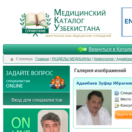
Вернуться в Катало
Cтраница :
Главная
|
РАЗДЕЛЫ МЕДИЦИНЫ
|
Неврология
|
Адамбае
Галерея изображений
Адамбаев Зуфар Ибрагим
Специ
Место
Консу
Задать в