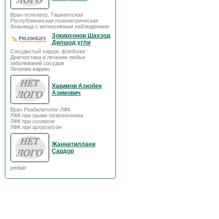
Врач-психиатр, Ташкентская
Республиканская психиатрическая
больница с интенсивным наблюдением
Зокирхонов Шахзод
Дилшод угли
Сосудистый хирург, флеболог
Диагностика и лечение любых
заболеваний сосудов
Лечение варико
Хакимов Азизбек
Азимович
Врач Реабилитолог-ЛФК
ЛФК при грыже позвоночника
ЛФК при сколиозе
ЛФК при артрозе(гон
Жаннатиллаев
Сардор
pediatr