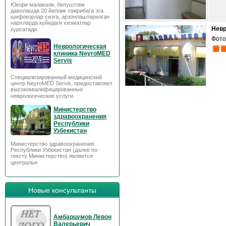
Юкори малакали, бепуштлик
даволашда 20 йиллик тажрибага эга
шифокорлар сизга, арзонлаштирилган
нархларда куйидаги хизматлар
Невр
курсатади.
Фото
Неврологическая
клиника NeyroMED
Servis
Специализированный медицинский
центр NeyroMED Servis, предоставляет
высококвалифицированные
неврологические услуги.
Министерство
здравоохранения
Республики
Узбекистан
Министерство здравоохранения
Республики Узбекистан (далее по
тексту Министерство) является
центральн
Новые консультанты
Амбарцумов Левон
Валерьевич