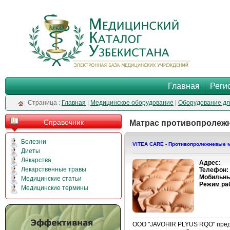
Главная
Реги
Cтраница :
Главная
|
Медицинское оборудование
|
Оборудование дл
Справочник
Матрас противопролеж
Болезни
VITEA CARE - Противопролеж­невые 
Диеты
Лекарства
Адрес:
Лекарственные травы
Телефон:
Мобильны
Медицинские статьи
Режим ра
Медицинские термины
ООО "JAVOHIR PLYUS RQO" пред