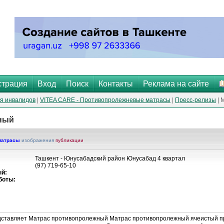
страция
Вход
Поиск
Контакты
Реклама на сайте
я инвалидов
|
VITEA CARE - Противопролеж­невые матрасы
|
Пресс-релизы
| 
ный
матрасы
изображения
публикации
Ташкент - Юнусабадский район Юнусабад 4 квартал
(97) 719-65-10
й:
боты:
ставляет Матрас противопролежный Матрас противопролежный ячеистый п