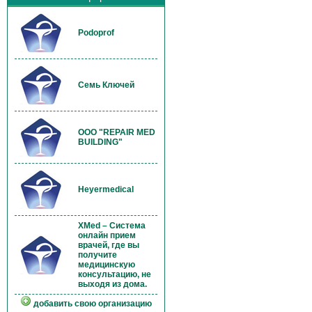
Podoprof
Семь Ключей
OOO "REPAIR MED
BUILDING"
Heyermedical
XMed – Система
онлайн прием
врачей, где вы
получите
медицинскую
консультацию, не
выходя из дома.
добавить свою организацию