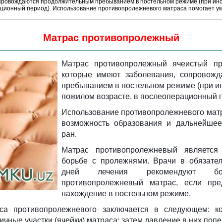
провождаются продолжительным пребыванием в постельном режиме (при инсу
ационный период). Использование противопролежневого матраса помогает ум
Матрас противопролежный
Матрас противопролежный ячеистый пр
которые имеют заболевания, сопровожд
пребыванием в постельном режиме (при ин
пожилом возрасте, в послеоперационный п
Использование противопролежневого мат
возможность образования и дальнейшее
ран.
Матрас противопролежневый является
борьбе с пролежнями. Врачи в обязате
дней лечения
рекомендуют бо
противопролежневый матрас, если пред
нахождение в постельном режиме.
са противопролежневого заключается в следующем: ко
ичные участки (ячейки) матраса; затем давление в них поп