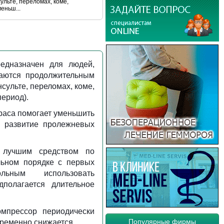
льте, переломах, коме,
еньш...
едназначен для людей,
аются продолжительным
сульте, переломах, коме,
ериод).
раса помогает уменьшить
 развитие пролежневых
 лучшим средством по
льном порядке с первых
льным использовать
полагается длительное
мпрессор периодически
Популярные фирмы
еременно снижается.