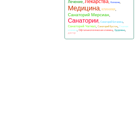
Лекарства
Лечение
,
,
,
болезни
Медицина
клиники
,
,
Санаторий Мерсиан
,
Санатории
,
,
Санаторий Ботаника
,
,
Санаторий Чаткал
Санаторий Бустон
Глазная
,
,
,
клиника
Офтальмологическая клиника
Здоровье
доктор