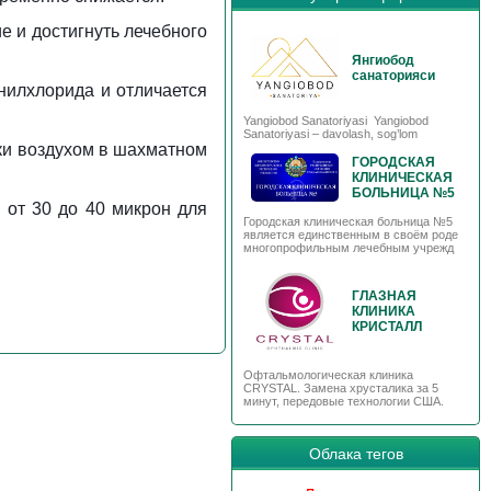
е и достигнуть лечебного
Янгиобод
санаторияси
нилхлорида и отличается
Yangiobod Sanatoriyasi Yangiobod
Sanatoriyasi – davolash, sog’lom
ки воздухом в шахматном
ГОРОДСКАЯ
КЛИНИЧЕСКАЯ
БОЛЬНИЦА №5
 от 30 до 40 микрон для
Городская клиническая больница №5
является единственным в своём роде
многопрофильным лечебным учрежд
ГЛАЗНАЯ
КЛИНИКА
КРИСТАЛЛ
Офтальмологическая клиника
CRYSTAL. Замена хрусталика за 5
минут, передовые технологии США.
Облака тегов