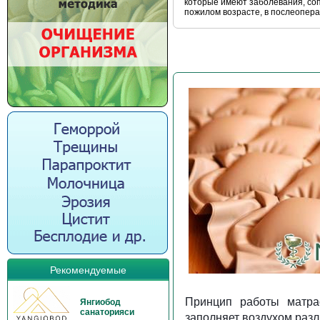
которые имеют заболевания, со
пожилом возрасте, в послеопер
Рекомендуемые
Принцип работы матра
Янгиобод
санаторияси
заполняет воздухом разл