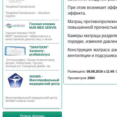
Yangiobod Sanatoriyasi
При этом возникает эффе
эффекта.
Yangiobod Sanatoriyasi – davolash,
sog’lom
Матрац противопролежне
Глазная клиника
повышенной прочностью
NUR MED SERVIS
Глазная Клиника “NUR
Камеры матраца разделе
MED” предлагает эффективную и
качественную диагностику и лечен
порядке, изменяя давлен
”SIHATGOH”
Конструкция матраса ра
Sanatoriy-
profilaktoriysi
вентиляции и подсушива
Остеохондроз, Грыжа позвоночника,
Артрит, Гипертония, Гастрит,
Холецистит, Сахарный диабет. &n
Размещено:
08.08.2016
в
11:49
.
SHAMS -
Просмотров:
2984
Многопрофильный
медицинский центр
Многопрофильный медицинский центр
SHAMS medical center
Новые фирмы