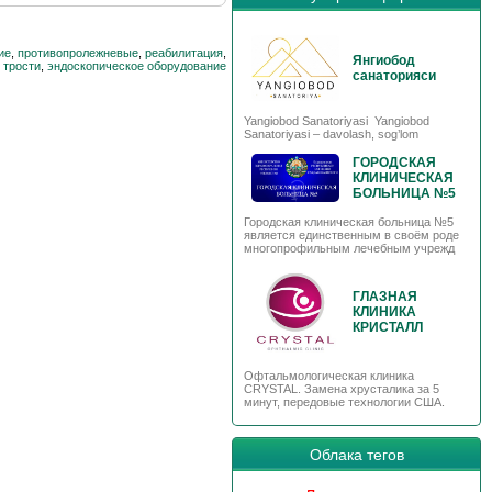
ие
,
противопролежневые
,
реабилитация
,
Янгиобод
,
трости
,
эндоскопическое оборудование
санаторияси
Yangiobod Sanatoriyasi Yangiobod
Sanatoriyasi – davolash, sog’lom
ГОРОДСКАЯ
КЛИНИЧЕСКАЯ
БОЛЬНИЦА №5
Городская клиническая больница №5
является единственным в своём роде
многопрофильным лечебным учрежд
ГЛАЗНАЯ
КЛИНИКА
КРИСТАЛЛ
Офтальмологическая клиника
CRYSTAL. Замена хрусталика за 5
минут, передовые технологии США.
Облака тегов