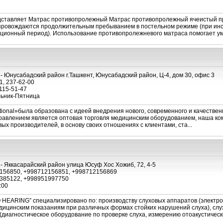
ставляет Матрас противопролежный Матрас противопролежный ячеистый п
провождаются продолжительным пребыванием в постельном режиме (при инсу
ационный период). Использование противопролежневого матраса помогает ум
- Юнусабадский район г.Ташкент, Юнусабадский район, Ц-4, дом 30, офис 3
1, 237-62-00
115-51-47
ьник-Пятница
tional»была образована с идеей внедрения нового, современного и качестве
равлением является оптовая торговля медицинским оборудованием, наша ко
х производителей, в основу своих отношениях с клиентами, ста...
- Яккасарайский район улица Юсуф Хос Хожиб, 72, 4-5
156850, +998712156851, +998712156869
385122, +998951997750
:00
HEARING” специализировано по: производству слуховых аппаратов (электр
ицинским показаниям при различных формах стойких нарушений слуха), слу
(диагностическое оборудование по проверке слуха, измерению отоакустическо