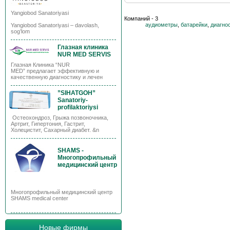
Yangiobod Sanatoriyasi
Компаний - 3
аудиометры
,
батарейки
,
диагно
Yangiobod Sanatoriyasi – davolash,
sog’lom
Глазная клиника
NUR MED SERVIS
Глазная Клиника “NUR
MED” предлагает эффективную и
качественную диагностику и лечен
”SIHATGOH”
Sanatoriy-
profilaktoriysi
Остеохондроз, Грыжа позвоночника,
Артрит, Гипертония, Гастрит,
Холецистит, Сахарный диабет. &n
SHAMS -
Многопрофильный
медицинский центр
Многопрофильный медицинский центр
SHAMS medical center
Новые фирмы