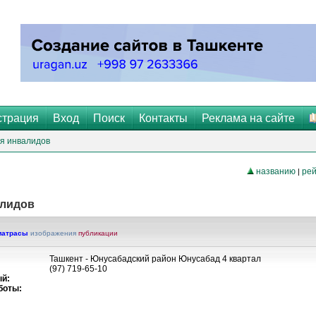
страция
Вход
Поиск
Контакты
Реклама на сайте
я инвалидов
названию
рей
|
алидов
матрасы
изображения
публикации
Ташкент - Юнусабадский район Юнусабад 4 квартал
(97) 719-65-10
й:
боты: