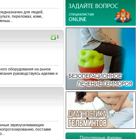
редназначен для людей,
льте, переломах, коме,
еньш...
1
нного оборудования на рынок
мпания руководствуясь идеями и
онные звукоусиливающие
хопротезированию, поставке
...
Популярные фирмы