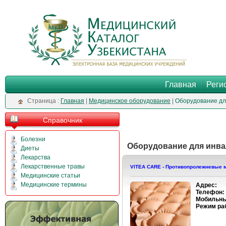
Главная
Реги
Cтраница :
Главная
|
Медицинское оборудование
|
Оборудование дл
Справочник
Болезни
Оборудование для инв
Диеты
Лекарства
Лекарственные травы
VITEA CARE - Противопролеж­невые 
Медицинские статьи
Медицинские термины
Адрес:
Телефон:
Мобильны
Режим ра