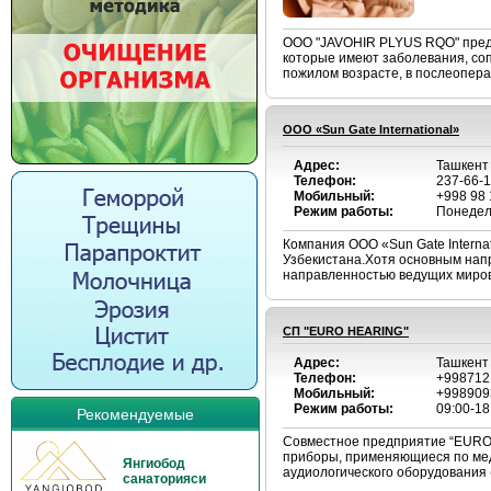
ООО "JAVOHIR PLYUS RQO" пред
которые имеют заболевания, со
пожилом возрасте, в послеопер
OOO «Sun Gate International»
Адрес:
Ташкент 
Телефон:
237-66-1
Мобильный:
+998 98 
Режим работы:
Понедел
Компания OOO «Sun Gate Interna
Узбекистана.Хотя основным нап
направленностью ведущих мировы
СП "EURO HEARING"
Адрес:
Ташкент 
Телефон:
+998712
Мобильный:
+998909
Режим работы:
09:00-18
Рекомендуемые
Совместное предприятие “EURO 
приборы, применяющиеся по мед
Янгиобод
аудиологического оборудования 
санаторияси