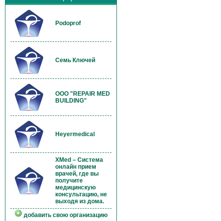
Podoprof
Семь Ключей
OOO "REPAIR MED
BUILDING"
Heyermedical
XMed – Система
онлайн прием
врачей, где вы
получите
медицинскую
консультацию, не
выходя из дома.
добавить свою организацию