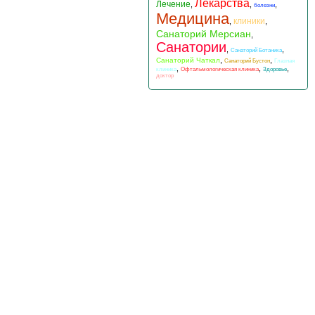
Лекарства
Лечение
,
,
,
болезни
Медицина
клиники
,
,
Санаторий Мерсиан
,
Санатории
,
,
Санаторий Ботаника
,
,
Санаторий Чаткал
Санаторий Бустон
Глазная
,
,
,
клиника
Офтальмологическая клиника
Здоровье
доктор