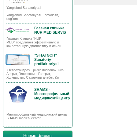
Yangiobod Sanatoriyasi
Yangiobod Sanatoriyasi – davolash,
sog’lom
Глазная клиника
NUR MED SERVIS
Глазная Клиника “NUR
MED” предлагает эффективную и
качественную диагностику и лечен
”SIHATGOH”
Sanatoriy-
profilaktoriysi
Остеохондроз, Грыжа позвоночника,
Артрит, Гипертония, Гастрит,
Холецистит, Сахарный диабет. &n
SHAMS -
Многопрофильный
медицинский центр
Многопрофильный медицинский центр
SHAMS medical center
Новые фирмы