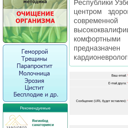
Республики Узбе
центром здор
современно
высококвалифи
комфортными
предназначе
кардионеврологи
Ваш email:
E-mail друга:
Сообщение (URL будет вставлен):
Рекомендуемые
Янгиобод
санаторияси