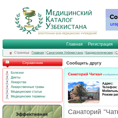
Главная
Регистрация
Cтраница :
Главная
|
Санатории Узбекистана
|
Кардиологические
|
С
Справочник
Сообщить другу
Болезни
Санаторий Чаткал
изображен
Диеты
Лекарства
Адрес:
Лекарственные травы
Телефон:
Мобильны
Медицинские статьи
Режим ра
Медицинские термины
Санаторий "Чат