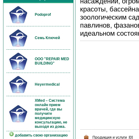
насаждений, огро
красоты, бассейн
Podoprof
зоологическим сад
павлинов, фазанов
идеальном состоя
Семь Ключей
OOO "REPAIR MED
BUILDING"
Heyermedical
XMed – Система
онлайн прием
врачей, где вы
получите
медицинскую
консультацию, не
выходя из дома.
добавить свою организацию
Продукция и услуги [0]