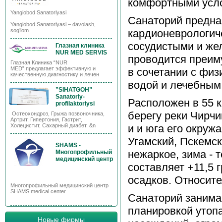
комфортными усл
Yangiobod Sanatoriyasi
Санаторий предна
Yangiobod Sanatoriyasi – davolash,
кардионеврологич
sog’lom
сосудистыми и же
Глазная клиника
NUR MED SERVIS
проводится преим
Глазная Клиника “NUR
MED” предлагает эффективную и
в сочетании с физ
качественную диагностику и лечен
водой и лечебным
”SIHATGOH”
Sanatoriy-
Расположен в 55 к
profilaktoriysi
берегу реки Чирчи
Остеохондроз, Грыжа позвоночника,
Артрит, Гипертония, Гастрит,
и и юга его окруж
Холецистит, Сахарный диабет. &n
Угамский, Пскемск
SHAMS -
нежаркое, зима - 
Многопрофильный
медицинский центр
составляет +11,5 
осадков. Относит
Многопрофильный медицинский центр
SHAMS medical center
Санаторий занимае
планировкой утоп
Новые фирмы