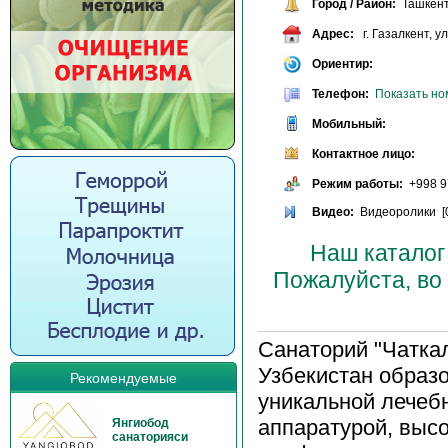
Город / Район:
Ташкент
Адрес:
г. Газалкент, у
Ориентир:
Телефон:
Показать но
Мобильный:
Контактное лицо:
Режим работы:
+998 97
Видео:
Видеоролики [
Наш каталог
Пожалуйста, во
Санаторий "Чаткал
Узбекистан образо
Рекомендуемые
уникальной лечеб
аппаратурой, выс
Янгиобод
санаторияси