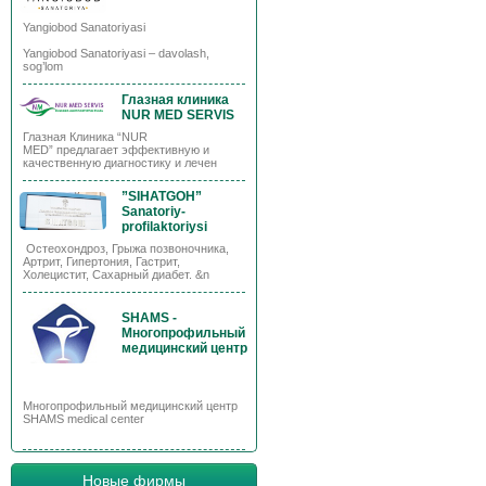
Yangiobod Sanatoriyasi
Yangiobod Sanatoriyasi – davolash,
sog’lom
Глазная клиника
NUR MED SERVIS
Глазная Клиника “NUR
MED” предлагает эффективную и
качественную диагностику и лечен
”SIHATGOH”
Sanatoriy-
profilaktoriysi
Остеохондроз, Грыжа позвоночника,
Артрит, Гипертония, Гастрит,
Холецистит, Сахарный диабет. &n
SHAMS -
Многопрофильный
медицинский центр
Многопрофильный медицинский центр
SHAMS medical center
Новые фирмы