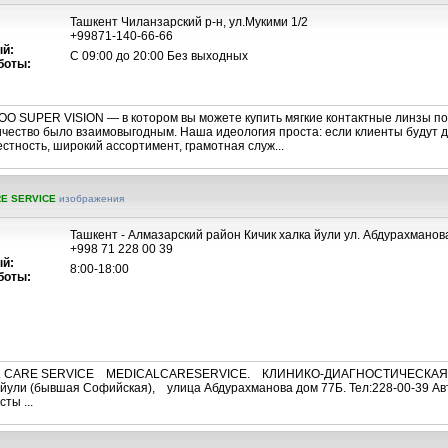
Ташкент Чиланзарский р-н, ул.Мукими 1/2
+99871-140-66-66
й:
С 09:00 до 20:00 Без выходных
боты:
OO SUPER VISION — в котором вы можете купить мягкие контактные линзы п
ичество было взаимовыгодным. Наша идеология проста: если клиенты будут д
естность, широкий ассортимент, грамотная служ...
RE SERVICE
изображения
Ташкент - Алмазарский район Кичик халка йули ул. Абдурахманова
+998 71 228 00 39
й:
8:00-18:00
боты:
CAL CARE SERVICE MEDICALCARESERVICE. КЛИНИКО-ДИАГНОСТИЧЕСКАЯ Л
 йули (бывшая Софийская), улица Абдурахманова дом 77Б. Тел:228-00-39 Авто
ты ...