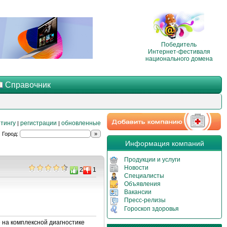
Победитель
Интернет-фестиваля
национального домена
Справочник
тингу
регистрации
обновленные
|
|
Город:
Информация компаний
Продукции и услуги
Новости
2
1
Специалисты
Объявления
Вакансии
Пресс-релизы
Гороскоп здоровья
 на комплексной диагностике