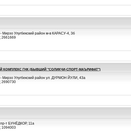
- Мирзо Улугбекский район м-в КАРАСУ-4, 3б
; 2661669
 КОМПЛЕКС ГНК (БЫВШИЙ "СОЛИКЧИ-СПОРТ-МАЪРИФАТ")
 - Мирзо Улугбекский район ул. ДУРМОН ЙУЛИ, 43а
; 2690730
 пр-т БУНЁДКОР, 11а
; 1094003