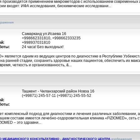
я производятся применением микрометодов с использованием современных 
ии входят: ИФА исследования, биохимические исследовани...
бражения
Самарканд ул.Исаева 16
+998662331810, +998662333235
й:
+998937031810
боты:
24 часа! Без выходных!
» является одним из ведущих центров по диагностике в Республике Узбекис
 на ранней стадии, сохранить здоровье наших пациентов, обеспечить их ма
ремя, четкость и организованность, &...
Ташкент - Чиланзарский район Новза 16
(+99871) 245-57-11 (+99871) 245-55-52
й:
боты:
т комплексный подход для диагностики и лечения различных заболевании, а
нашем составе имеется лечебно-оздоровительная клиника «FIZIOMED», сеть с
OMED – это здравни...
 МЕДИЦИНСКОГО КОНСУЛЬТАТИВНО - ДИАГНОСТИЧЕСКОГО ЦЕНТРА
изображения