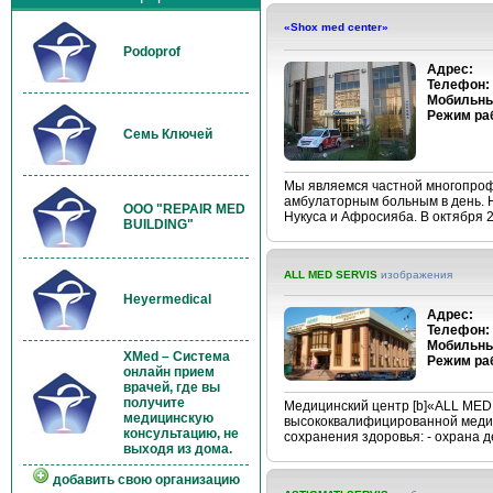
«Shox med center»
Podoprof
Адрес:
Телефон:
Мобильны
Режим ра
Семь Ключей
Мы являемся частной многопроф
амбулаторным больным в день. 
OOO "REPAIR MED
Нукуса и Афросияба. В октября 
BUILDING"
ALL MED SERVIS
изображения
Heyermedical
Адрес:
Телефон:
Мобильны
XMed – Система
Режим ра
онлайн прием
врачей, где вы
получите
Медицинский центр [b]«ALL MED 
медицинскую
высококвалифицированной меди
консультацию, не
сохранения здоровья: - охрана де
выходя из дома.
добавить свою организацию