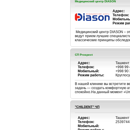
Медицинский центр DIASON
Адрес:
Телефон:
Мобильны
Режим ра
Медицинский центр DIASON – эт
ведут прием лучшие специалист
классические принципы обследов
СП Prospect
Адрес:
Ташкент 
Телефон:
+998 99 
Мобильный:
+998 90 
Режим работы:
Круглос
В нашей клинике вы встретите в
задачь — создать комфортную атм
спокойно.На данный момент «Uni 
"CHILDENT" ЧП
Адрес:
Ташкент
Телефон:
2539744
Мобильный: