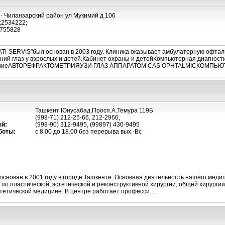
- Чиланзарский район ул Мукимий д 106
;2534222;
755828
ATI-SERVIS"был основан в 2003 году. Клиника оказывает амбулаторную офта
ний глаз у взрослых и детей.Кабинет охраны и детейКомпьютерная диагнос
ваниеАВТОРЕФРАКТОМЕТРИЯУЗИ ГЛАЗ АППАРАТОМ САS OPHTALMICКОМПЬЮТ
Ташкент Юнусабад,Просп.А.Темура 119Б
(998-71) 212-25-66, 212-2966,
й:
(998-90) 312-9495, (99897) 430-9495
боты:
с 8.00 до 18.00 без перерыва вых.-Вс
нован в 2001 году в городе Ташкенте. Основная деятельность нашего меди
 по пластической, эстетической и реконструктивной хирургии, общей хирургии
стетической медицине. В центре работает професси...