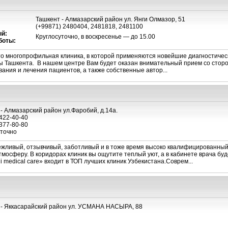
Ташкент - Алмазарский район ул. Янги Олмазор, 51
(+99871) 2480404, 2481818, 2481100
й:
Круглосуточно, в воскресенье — до 15.00
боты:
о многопрофильная клиника, в которой применяются новейшие диагностичес
ы Ташкента. В нашем центре Вам будет оказан внимательный прием со стор
ания и лечения пациентов, а также собственные автор...
- Алмазарский район ул.Фаробий, д.14а.
422-40-40
377-80-80
уточно
ежливый, отзывчивый, заботливый и в тоже время высоко квалифицированны
осферу. В коридорах клиник вы ощутите теплый уют, а в кабинете врача буде
medical care» входит в ТОП лучших клиник Узбекистана.Соврем...
 - Яккасарайский район ул. УСМАНА НАСЫРА, 88