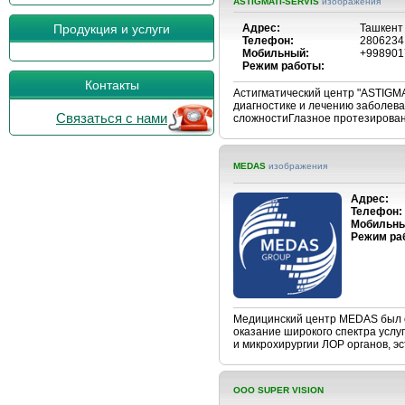
ASTIGMATI-SERVIS
изображения
Продукция и услуги
Адрес:
Ташкент 
Телефон:
2806234
Мобильный:
+998901
Режим работы:
Контакты
Астигматический центр "ASTIGM
диагностике и лечению заболева
Связаться с нами
сложностиГлазное протезиро
MEDAS
изображения
Адрес:
Телефон:
Мобильны
Режим ра
Медицинский центр MEDAS был ос
оказание широкого спектра услуг
и микрохирургии ЛОР органов, э
OOO SUPER VISION