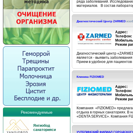
ряда заболеваний. Исследовани
материалов. В состав лаборатор
Диагностический Центр ZARMED
изо
Адрес:
Телефон:
Мобильны
Режим ра
Диагностический центр «ZARMED
является - выявить заболевания
Прием в удобное для пациентов в
Клиника FIZIOMED
Адрес:
Телефон:
Мобильны
Режим ра
Компания «FIZIOMED» предлагае
Рекомендуемые
отдыха в горных санаториях. В 
«DENTA SERVICE». Компания FIZI
Янгиобод
санаторияси
УЧТЕПИНСКИЙ ФИЛИАЛ ГОРОДСКОГО