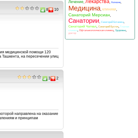
Лекарства
Лечение
,
,
,
болезни
Медицина
клиники
,
,
8
10
Санаторий Мерсиан
,
Санатории
,
,
Санаторий Ботаника
,
,
Санаторий Чаткал
Санаторий Бустон
Глазная
,
,
,
клиника
Офтальмологическая клиника
Здоровье
доктор
ния медицинской помощи 120
 Ташкента, на пересечении улиц
3
2
 которой направлена на оказание
влениям и принципам