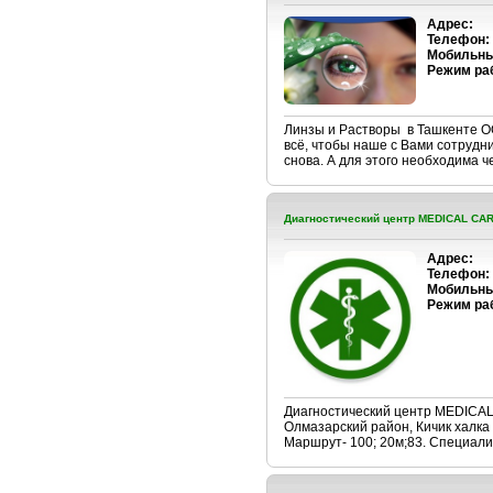
Адрес:
Телефон:
Мобильны
Режим ра
Линзы и Растворы в Ташкенте O
всё, чтобы наше с Вами сотрудн
снова. А для этого необходима ч
Диагностический центр MEDICAL CA
Адрес:
Телефон:
Мобильны
Режим ра
Диагностический центр MEDI
Олмазарский район, Кичик халка
Маршрут- 100; 20м;83. Специалис