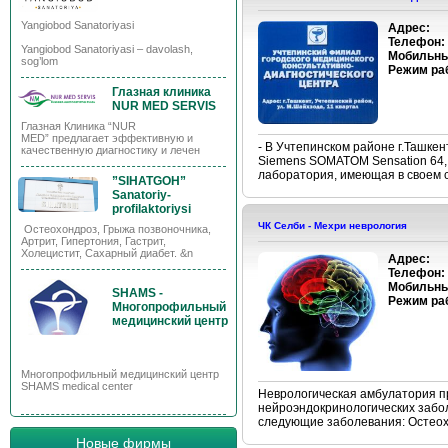
Yangiobod Sanatoriyasi
Адрес:
Телефон:
Yangiobod Sanatoriyasi – davolash,
Мобильны
sog’lom
Режим ра
Глазная клиника
NUR MED SERVIS
Глазная Клиника “NUR
MED” предлагает эффективную и
- В Учтепинском районе г.Ташк
качественную диагностику и лечен
Siemens SOMATOM Sensation 64, 
лаборатория, имеющая в своем с
”SIHATGOH”
Sanatoriy-
profilaktoriysi
ЧК Селби - Мехри неврология
Остеохондроз, Грыжа позвоночника,
Артрит, Гипертония, Гастрит,
Холецистит, Сахарный диабет. &n
Адрес:
Телефон:
Мобильны
SHAMS -
Режим ра
Многопрофильный
медицинский центр
Многопрофильный медицинский центр
SHAMS medical center
Неврологическая амбулатория пр
нейроэндокринологических забо
следующие заболевания: Остеохо
Новые фирмы