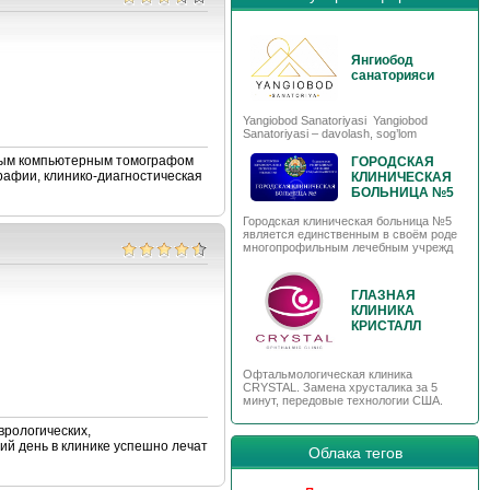
Янгиобод
санаторияси
Yangiobod Sanatoriyasi Yangiobod
Sanatoriyasi – davolash, sog’lom
ьным компьютерным томографом
ГОРОДСКАЯ
рафии, клинико-диагностическая
КЛИНИЧЕСКАЯ
БОЛЬНИЦА №5
Городская клиническая больница №5
является единственным в своём роде
многопрофильным лечебным учрежд
ГЛАЗНАЯ
КЛИНИКА
КРИСТАЛЛ
Офтальмологическая клиника
CRYSTAL. Замена хрусталика за 5
минут, передовые технологии США.
врологических,
й день в клинике успешно лечат
Облака тегов