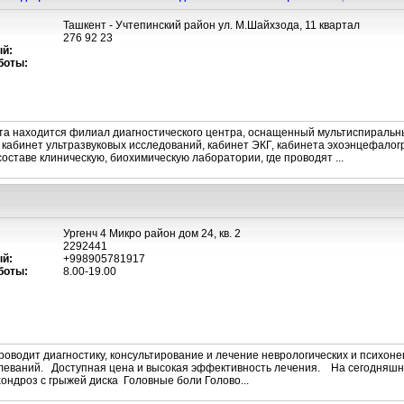
Ташкент - Учтепинский район ул. М.Шайхзода, 11 квартал
276 92 23
й:
боты:
ента находится филиал диагностического центра, оснащенный мультиспирал
кабинет ультразвуковых исследований, кабинет ЭКГ, кабинета эхоэнцефалог
оставе клиническую, биохимическую лаборатории, где проводят ...
Ургенч 4 Микро район дом 24, кв. 2
2292441
й:
+998905781917
боты:
8.00-19.00
оводит диагностику, консультирование и лечение неврологических и психоне
леваний. Доступная цена и высокая эффективность лечения. На сегодняшни
ндроз с грыжей диска Головные боли Голово...