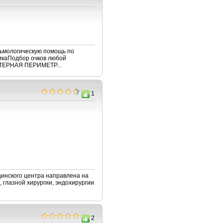
льмологическую помощь по
тикаПодбор очков любой
ЕРНАЯ ПЕРИМЕТР...
1
цинского центра направлена на
, глазной хирургии, эндохирургии
2