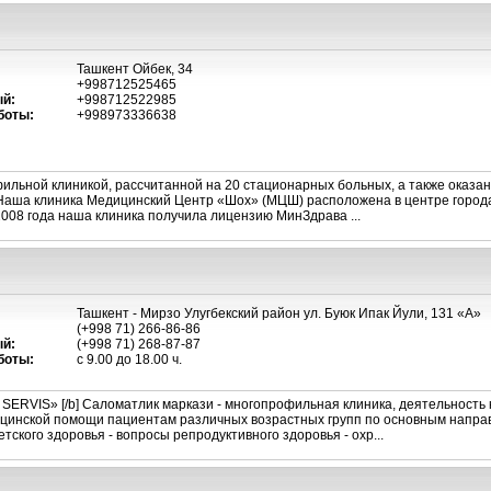
Ташкент Ойбек, 34
+998712525465
й:
+998712522985
боты:
+998973336638
ильной клиникой, рассчитанной на 20 стационарных больных, а также оказа
Наша клиника Медицинский Центр «Шох» (МЦШ) расположена в центре города
2008 года наша клиника получила лицензию МинЗдрава ...
Ташкент - Мирзо Улугбекский район ул. Буюк Ипак Йули, 131 «А»
(+998 71) 266-86-86
й:
(+998 71) 268-87-87
боты:
с 9.00 до 18.00 ч.
SERVIS» [/b] Саломатлик маркази - многопрофильная клиника, деятельность
цинской помощи пациентам различных возрастных групп по основным напра
тского здоровья - вопросы репродуктивного здоровья - охр...