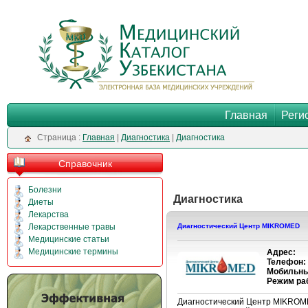
Главная
Реги
Cтраница :
Главная
|
Диагностика
|
Диагностика
Справочник
Болезни
Диагностика
Диеты
Лекарства
Лекарственные травы
Диагностический Центр MIKROMED
Медицинские статьи
Медицинские термины
Адрес:
Телефон:
Мобильны
Режим ра
Диагностический Центр MIKROME