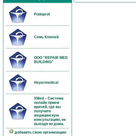
Podoprof
Семь Ключей
OOO "REPAIR MED
BUILDING"
Heyermedical
XMed – Система
онлайн прием
врачей, где вы
получите
медицинскую
консультацию, не
выходя из дома.
добавить свою организацию