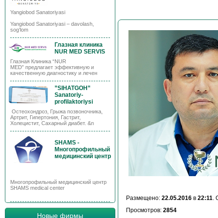
Yangiobod Sanatoriyasi
Yangiobod Sanatoriyasi – davolash,
sog’lom
Глазная клиника
NUR MED SERVIS
Глазная Клиника “NUR
MED” предлагает эффективную и
качественную диагностику и лечен
”SIHATGOH”
Sanatoriy-
profilaktoriysi
Остеохондроз, Грыжа позвоночника,
Артрит, Гипертония, Гастрит,
Холецистит, Сахарный диабет. &n
SHAMS -
Многопрофильный
медицинский центр
Многопрофильный медицинский центр
SHAMS medical center
Размещено:
22.05.2016
в
22:11
.
Просмотров:
2854
Новые фирмы