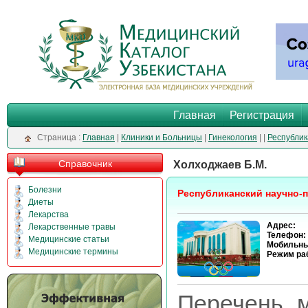
Главная
Регистрация
Cтраница :
Главная
|
Клиники и Больницы
|
Гинекология
|
|
Республик
Справочник
Холходжаев Б.М.
Болезни
Республиканский научно-
Диеты
Лекарства
Адрес:
Лекарственные травы
Телефон:
Медицинские статьи
Мобильны
Медицинские термины
Режим ра
Перечень м