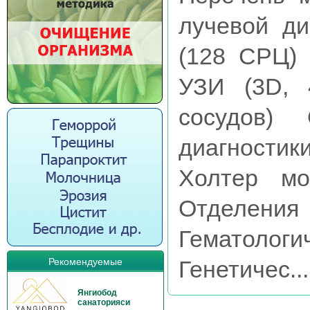
лучевой ди
(128 СРЦ)
УЗИ (3D, 
сосудов) 
диагностик
Холтер мо
Отделения
Гематоло
Рекомендуемые
Генетичес...
Янгиобод
санаторияси